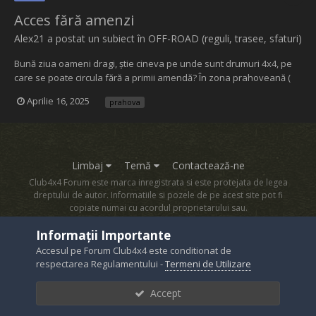
Acces fără amenzi
Alex21
a postat un subiect în
OFF-ROAD (reguli, trasee, sfaturi)
Bună ziua oameni dragi, știe cineva pe unde sunt drumuri 4x4, pe
care se poate circula fără a primii amendă? În zona prahoveană (
Sinaia Bușteni Azuga Comarnic etc. ) Vă mulțumesc frumos pentru
Aprilie 16, 2025
prahova
ajutor Am tot văzut și simțit pe pielea mea ( doar un avertisment) ca
jandarmii s au pus f rău...
Limbaj
Temă
Contactează-ne
Club4x4 Forum este marca inregistrata si este protejata de legea
dreptului de autor. Informatiile si pozele de pe acest site pot fi
copiate numai cu acordul proprietarului sau.
Powered by Invision Community
Informații Importante
Accesul pe Forum Club4x4 este conditionat de
respectarea Regulamentului -
Termeni de Utilizare
Accept