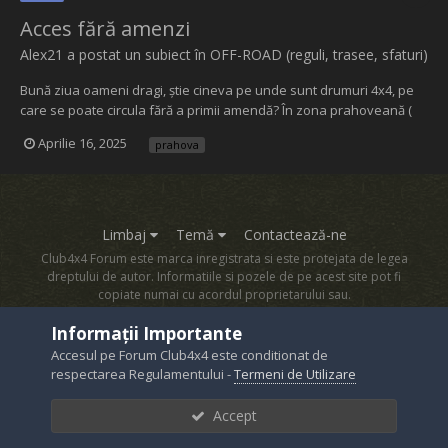
Acces fără amenzi
Alex21
a postat un subiect în
OFF-ROAD (reguli, trasee, sfaturi)
Bună ziua oameni dragi, știe cineva pe unde sunt drumuri 4x4, pe
care se poate circula fără a primii amendă? În zona prahoveană (
Sinaia Bușteni Azuga Comarnic etc. ) Vă mulțumesc frumos pentru
Aprilie 16, 2025
prahova
ajutor Am tot văzut și simțit pe pielea mea ( doar un avertisment) ca
jandarmii s au pus f rău...
Limbaj
Temă
Contactează-ne
Club4x4 Forum este marca inregistrata si este protejata de legea
dreptului de autor. Informatiile si pozele de pe acest site pot fi
copiate numai cu acordul proprietarului sau.
Powered by Invision Community
Informații Importante
Accesul pe Forum Club4x4 este conditionat de
respectarea Regulamentului -
Termeni de Utilizare
Accept