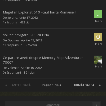
Magellan Explorist 610 -caut harta Romaniei !
De
jipianu
,
Iunie 17, 2012
1
răspuns
432
citiri
solutie navigare GPS cu PNA
De
Optimus
,
Aprilie 15, 2012
13
răspunsuri
976
citiri
Ce parere aveti despre Memory Map Adventurer
7000?
De
Valentin
,
Aprilie 10, 2012
0
răspunsuri
361
citiri
ANTERIOARĂ
Pagina 1 din 4
URMĂTOAREA
Urmăritori
0