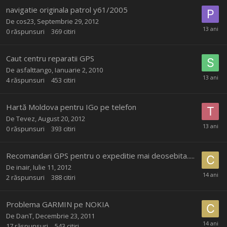
navigatie originala patrol y61/2005
De
cos23
,
Septembrie 29, 2012
0
răspunsuri
369
citiri
Caut centru reparatii GPS
De
asfalttango
,
Ianuarie 2, 2010
4
răspunsuri
453
citiri
Hartă Moldova pentru IGo pe telefon
De
Tevez
,
August 20, 2012
0
răspunsuri
393
citiri
Recomandari GPS pentru o expeditie mai deosebita.....
De
inair
,
Iulie 11, 2012
2
răspunsuri
388
citiri
Problema GARMIN pe NOKIA
De
DanT
,
Decembrie 23, 2011
17
răspunsuri
543
citiri