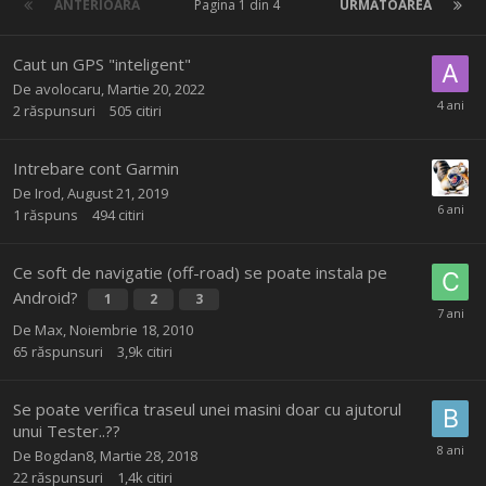
ANTERIOARĂ
Pagina 1 din 4
URMĂTOAREA
Caut un GPS "inteligent"
De
avolocaru
,
Martie 20, 2022
2
răspunsuri
505
citiri
Intrebare cont Garmin
De
Irod
,
August 21, 2019
1
răspuns
494
citiri
Ce soft de navigatie (off-road) se poate instala pe
Android?
1
2
3
De
Max
,
Noiembrie 18, 2010
65
răspunsuri
3,9k
citiri
Se poate verifica traseul unei masini doar cu ajutorul
unui Tester..??
De
Bogdan8
,
Martie 28, 2018
22
răspunsuri
1,4k
citiri