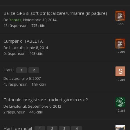
Balize GPS si soft ptr localizare/urmarire (in padure)
De
Yonutz
,
Noiembrie 19, 2014
13
răspunsuri
775
citiri
Cumpar o TABLETA.
De
blackufo
,
Iunie 8, 2014
0
răspunsuri
463
citiri
Harti
1
2
De
aztec
,
Iulie 6, 2007
45
răspunsuri
1,9k
citiri
Tutoriale inregistrare trackuri garmin csx ?
De
LiviuIonut
,
Septembrie 6, 2012
2
răspunsuri
446
citiri
Harti pe mobil
1
2
3
4