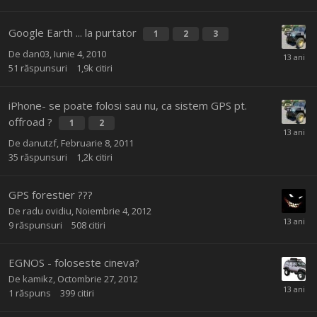
Google Earth ... la purtator
1
2
3
De
dan03
,
Iunie 4, 2010
51
răspunsuri
1,9k
citiri
iPhone- se poate folosi sau nu, ca sistem GPS pt.
offroad ?
1
2
De
danutzf
,
Februarie 8, 2011
35
răspunsuri
1,2k
citiri
GPS forestier ???
De
radu ovidiu
,
Noiembrie 4, 2012
9
răspunsuri
508
citiri
EGNOS - foloseste cineva?
De
kamikz
,
Octombrie 27, 2012
1
răspuns
399
citiri