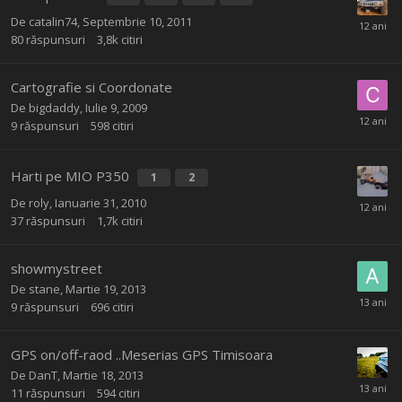
De
catalin74
,
Septembrie 10, 2011
80
răspunsuri
3,8k
citiri
Cartografie si Coordonate
De
bigdaddy
,
Iulie 9, 2009
9
răspunsuri
598
citiri
Harti pe MIO P350
1
2
De
roly
,
Ianuarie 31, 2010
37
răspunsuri
1,7k
citiri
showmystreet
De
stane
,
Martie 19, 2013
9
răspunsuri
696
citiri
GPS on/off-raod ..Meserias GPS Timisoara
De
DanT
,
Martie 18, 2013
11
răspunsuri
594
citiri