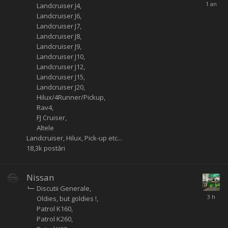
Landcruiser J4
Landcruiser J6
Landcruiser J7
Landcruiser J8
Landcruiser J9
Landcruiser J10
Landcruiser J12
Landcruiser J15
Landcruiser J20
Hilux/4Runner/Pickup
Rav4
FJ Cruiser
Altele
Landcruiser, Hilux, Pick-up etc...
18,3k
postări
Nissan
Discutii Generale
Oldies, but goldies !
Patrol K160
Patrol K260