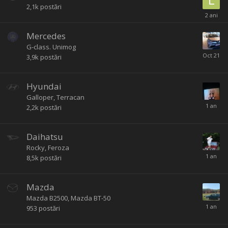
2,1k
postări
Mercedes
G-class. Unimog
3,9k
postări
Hyundai
Galloper, Terracan
2,2k
postări
Daihatsu
Rocky, Feroza
8,5k
postări
Mazda
Mazda B2500, Mazda BT-50
953
postări