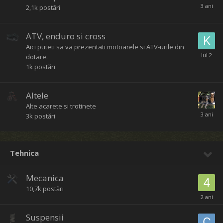
2,1k
postări
ATV, enduro si cross
Aici puteti sa va prezentati motoarele si ATV-urile din
dotare.
1k
postări
Altele
Alte acarete si trotinete
3k
postări
Tehnica
Mecanica
10,7k
postări
Suspensii