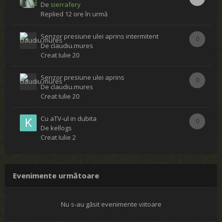
De
sierrafery
Replied
12 ore în urmă
Senzor presiune ulei aprins intermitent
0
De
claudiu.mures
Creat
Iulie 20
Senzor presiune ulei aprins
0
De
claudiu.mures
Creat
Iulie 20
Cu aTV-ul in dubita
0
De
kellogs
Creat
Iulie 2
Evenimente următoare
Nu s-au găsit evenimente viitoare