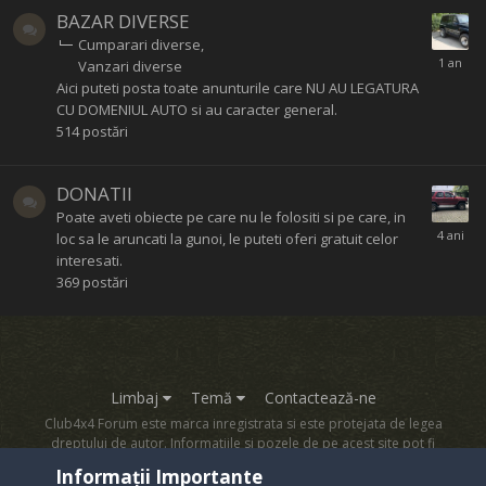
BAZAR DIVERSE
Cumparari diverse
Vanzari diverse
Aici puteti posta toate anunturile care NU AU LEGATURA
CU DOMENIUL AUTO si au caracter general.
514
postări
DONATII
Poate aveti obiecte pe care nu le folositi si pe care, in
loc sa le aruncati la gunoi, le puteti oferi gratuit celor
interesati.
369
postări
Limbaj
Temă
Contactează-ne
Club4x4 Forum este marca inregistrata si este protejata de legea
dreptului de autor. Informatiile si pozele de pe acest site pot fi
copiate numai cu acordul proprietarului sau.
Informații Importante
Powered by Invision Community