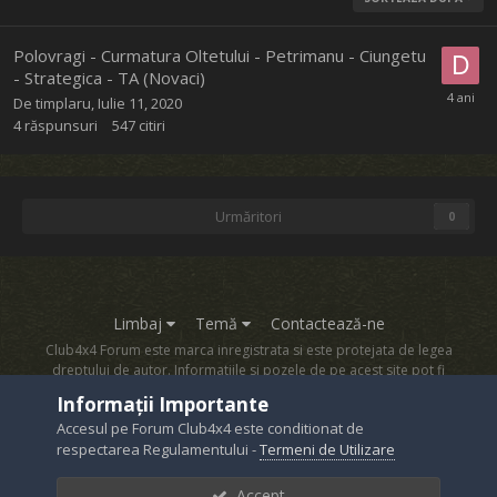
Polovragi - Curmatura Oltetului - Petrimanu - Ciungetu
- Strategica - TA (Novaci)
De
timplaru
,
Iulie 11, 2020
4
răspunsuri
547
citiri
Urmăritori
0
Limbaj
Temă
Contactează-ne
Club4x4 Forum este marca inregistrata si este protejata de legea
dreptului de autor. Informatiile si pozele de pe acest site pot fi
copiate numai cu acordul proprietarului sau.
Informații Importante
Powered by Invision Community
Accesul pe Forum Club4x4 este conditionat de
respectarea Regulamentului -
Termeni de Utilizare
Accept