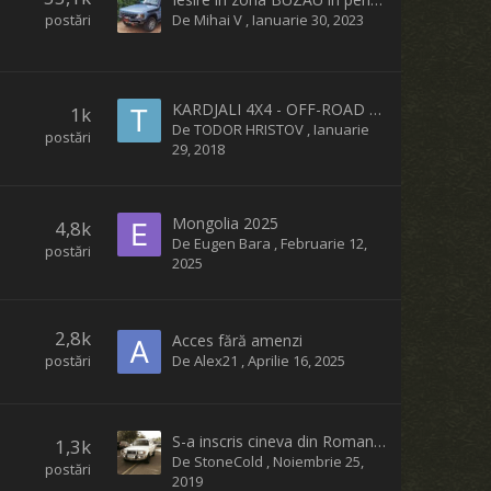
postări
De
Mihai V
,
Ianuarie 30, 2023
KARDJALI 4X4 - OFF-ROAD FEST 2018 - 16-18 of March
1k
De
TODOR HRISTOV
,
Ianuarie
postări
29, 2018
Mongolia 2025
4,8k
De
Eugen Bara
,
Februarie 12,
postări
2025
2,8k
Acces fără amenzi
postări
De
Alex21
,
Aprilie 16, 2025
S-a inscris cineva din Romania la Budapest-Bamako 2020 ?
1,3k
De
StoneCold
,
Noiembrie 25,
postări
2019