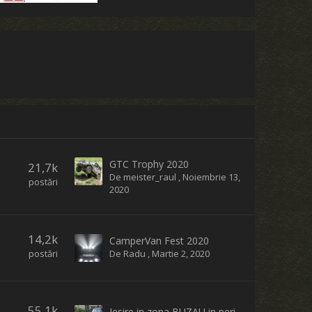
GTC Trophy 2020
21,7k
De
meister_raul
,
Noiembrie 13,
postări
2020
14,2k
CamperVan Fest 2020
postări
De
Radu
,
Martie 2, 2020
55,1k
Iesire in zona BUZAU in perioada 13-16.10.2022