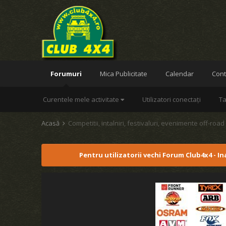
Forumuri
Mica Publicitate
Calendar
Cont
Curentele mele activitate
Utilizatori conectați
Ta
Acasă
Competitii, intalniri, festivaluri, evenimente off-road
Pentru utilizatorii vechi Forum Club4x4 - I