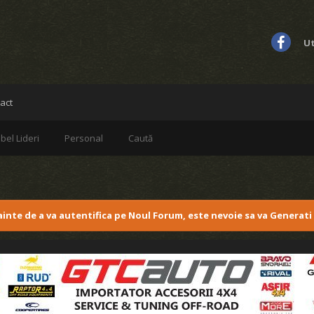
Ut
act
bel Lideri
Personal
Caută
nainte de a va autentifica pe Noul Forum, este nevoie sa va Generati