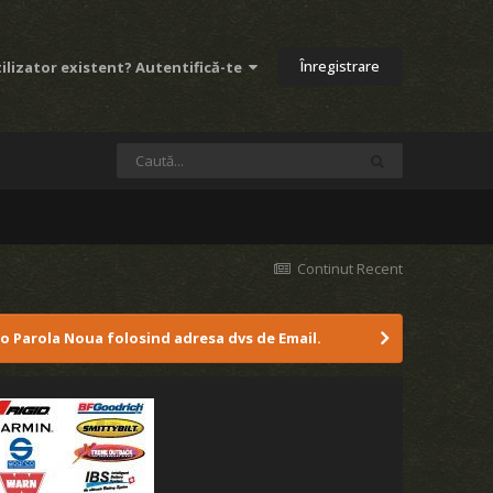
Înregistrare
ilizator existent? Autentifică-te
Continut Recent
 o Parola Noua folosind adresa dvs de Email.