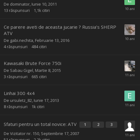
De
dominator
,
Iunie 10, 2011
13
răspunsuri
1,1k
citiri
Ce parere aveti de aceasta jucarie ? Russia’s SHERP
ATV
De
gabi.nechita
,
Februarie 13, 2016
4
răspunsuri
484
citiri
Kawasaki Brute Force 750i
De
Sabau Gigel
,
Martie 8, 2015
3
răspunsuri
665
citiri
Linhai 300 4x4
De
ursuletz_82
,
Iunie 17, 2013
8
răspunsuri
1k
citiri
Sfaturi pentru un total novice: ATV
1
2
3
De Vizitator nr. 150,
Septembrie 17, 2007
51
răspunsuri
2,2k
citiri