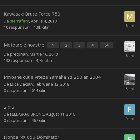
Kawasaki Brute Force 750
De
sierrafery
,
Aprilie 4, 2018
10
răspunsuri
1,9k
citiri
Motoarele noastre
1
2
3
4
6
De
pretorian
,
Martie 16, 2010
132
răspunsuri
4,7k
citiri
Pinioane cutie viteza Yamaha Yz 250 an 2004
De
Luca Dacian
,
Februarie 12, 2018
0
răspunsuri
614
citiri
2 x 2
De
FELDGRAU BRONC
,
August 11, 2016
0
răspunsuri
467
citiri
Honda NX 650 Dominator