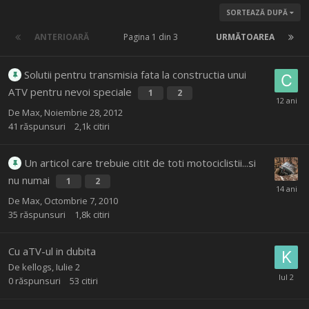
SORTEAZĂ DUPĂ
ANTERIOARĂ
Pagina 1 din 3
URMĂTOAREA
Solutii pentru transmisia fata la constructia unui
ATV pentru nevoi speciale
1
2
De
Max
,
Noiembrie 28, 2012
41
răspunsuri
2,1k
citiri
Un articol care trebuie citit de toti motociclistii...si
nu numai
1
2
De
Max
,
Octombrie 7, 2010
35
răspunsuri
1,8k
citiri
Cu aTV-ul in dubita
De
kellogs
,
Iulie 2
0
răspunsuri
53
citiri