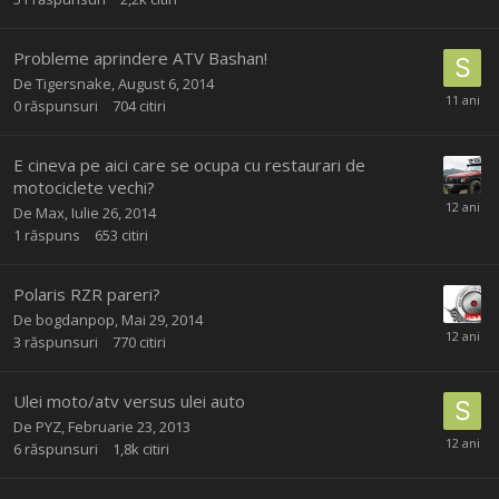
Probleme aprindere ATV Bashan!
De
Tigersnake
,
August 6, 2014
0
răspunsuri
704
citiri
E cineva pe aici care se ocupa cu restaurari de
motociclete vechi?
De
Max
,
Iulie 26, 2014
1
răspuns
653
citiri
Polaris RZR pareri?
De
bogdanpop
,
Mai 29, 2014
3
răspunsuri
770
citiri
Ulei moto/atv versus ulei auto
De
PYZ
,
Februarie 23, 2013
6
răspunsuri
1,8k
citiri