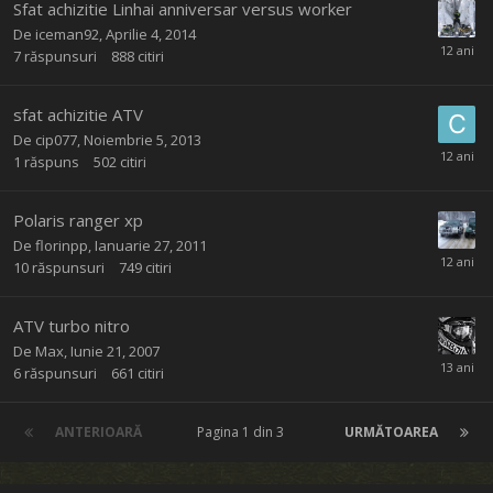
Sfat achizitie Linhai anniversar versus worker
De
iceman92
,
Aprilie 4, 2014
7
răspunsuri
888
citiri
sfat achizitie ATV
De
cip077
,
Noiembrie 5, 2013
1
răspuns
502
citiri
Polaris ranger xp
De
florinpp
,
Ianuarie 27, 2011
10
răspunsuri
749
citiri
ATV turbo nitro
De
Max
,
Iunie 21, 2007
6
răspunsuri
661
citiri
ANTERIOARĂ
Pagina 1 din 3
URMĂTOAREA