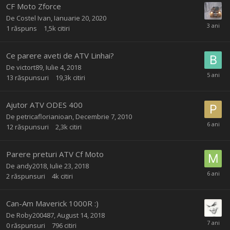
CF Moto Zforce
De
Costel Ivan
,
Ianuarie 20, 2020
1
răspuns
1,5k
citiri
Ce parere aveti de ATV Linhai?
De
victort89
,
Iulie 4, 2018
13
răspunsuri
19,3k
citiri
Ajutor ATV ODES 400
De
petricaflorianioan
,
Decembrie 7, 2010
12
răspunsuri
2,3k
citiri
Parere preturi ATV Cf Moto
De
andy2018
,
Iulie 23, 2018
2
răspunsuri
4k
citiri
Can-Am Maverick 1000R :)
De
Roby200487
,
August 14, 2018
0
răspunsuri
796
citiri