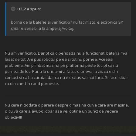
u2_2 a spus:
borna de la baterie ai verificat-o? nu fac misto, electronica SY
chiar e sensibila la amperaj/voltaj.
Nu am verificat-o. Dar pt ca o perioada nu a functionat, bateria m-a
lasat de tot. Am pus robotul pe ea si tot nu pornea. Aceeasi
problema. Am plimbat masina pe platforma peste tot, pt ca nu
pornea de loc. Pana la urma mi-a facut-o cineva, a zis ca e din
contact si ca l-a curatat dar ca nu e exclus sa mai faca. Si face..doar
ca din cand in cand porneste.
Nu cere niciodata o parere despre o masina cuiva care are masina,
ci cuiva care a avut-o, doar asa vei obtine un punct de vedere
obiectiv!!!