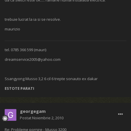
da ca switch este ok..... ramane numai instalatia electrica.
trebuie lucrat la ia si se resolve.
maurizio
tel. 0785 366 599 (mauri)
dreamservice2005@yahoo.com
Ssangyong Musso 3,2 6 cil 6 trepte sonauto ex dakar
ESTOTE PARATI
georgegam
Postat
Noiembrie 2, 2010
Re: Probleme pornire - Musso 3200