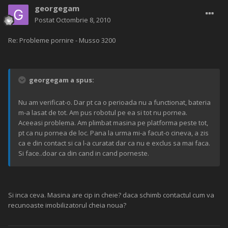
georgegam
Postat
Octombrie 8, 2010
Re: Probleme pornire - Musso 3200
georgegam a spus:
Nu am verificat-o. Dar pt ca o perioada nu a functionat, bateria
m-a lasat de tot. Am pus robotul pe ea si tot nu pornea.
Aceeasi problema. Am plimbat masina pe platforma peste tot,
pt ca nu pornea de loc. Pana la urma mi-a facut-o cineva, a zis
ca e din contact si ca l-a curatat dar ca nu e exclus sa mai faca.
Si face..doar ca din cand in cand porneste.
Si inca ceva. Masina are cip in cheie? daca schimb contactul cum va
recunoaste imobilizatorul cheia noua?