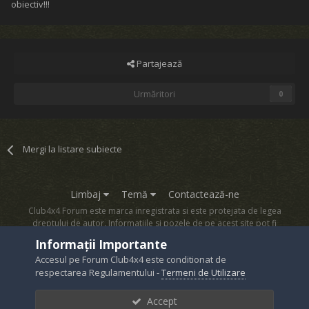
obiectiv!!!
Partajează
Urmăritori
0
Mergi la listare subiecte
Limbaj
Temă
Contactează-ne
Club4x4 Forum este marca inregistrata si este protejata de legea
dreptului de autor. Informatiile si pozele de pe acest site pot fi
copiate numai cu acordul proprietarului sau.
Informații Importante
Powered by Invision Community
Accesul pe Forum Club4x4 este conditionat de
respectarea Regulamentului -
Termeni de Utilizare
Accept