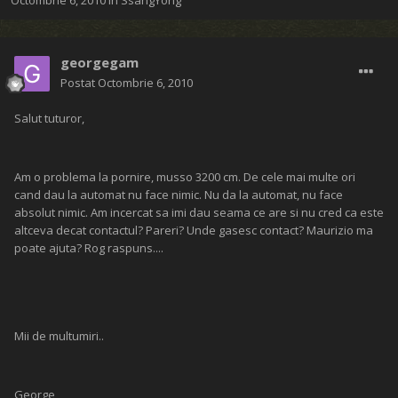
Octombrie 6, 2010
în
SsangYong
georgegam
Postat
Octombrie 6, 2010
Salut tuturor,
Am o problema la pornire, musso 3200 cm. De cele mai multe ori
cand dau la automat nu face nimic. Nu da la automat, nu face
absolut nimic. Am incercat sa imi dau seama ce are si nu cred ca este
altceva decat contactul? Pareri? Unde gasesc contact? Maurizio ma
poate ajuta? Rog raspuns....
Mii de multumiri..
George