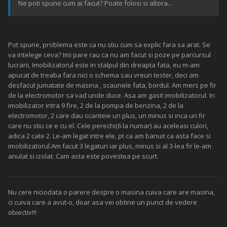
Ne poti spune cum ai facut? Poate folosi si altora...
Pot spune, problema este ca nu stiu cum sa explic fara sa arat. Se
va intelege ceva? Imi pare rau ca nu am facut si poze pe parcursul
lucrarii, Imobilizatorul este in stalpul din dreapta fata, eu m-am
apucat de treaba fara nici o schema sau vreun tester, deci am
desfacut jumatate de masina , scaunele fata, bordul. Am mers pe fir
de la electromotor sa vad unde duce. Asa am gasit imobilizatorul. In
imobilizator intra 9 fire, 2 de la pompa de benzina, 2 de la
electromotor, 2 care dau scanteie un plus, un minus si inca un fir
care nu stiu ce e cu el. Cele perechi(6 la numar) au aceleasi culori,
adica 2 cate 2. Le-am legat intre ele, pt ca am banuit ca asta face si
imobilizatorul.Am facut 3 legaturi iar plus, minus si al 3-lea fir le-am
anulat si izolat. Cam asta este povestea pe scurt.
Nu cere niciodata o parere despre o masina cuiva care are masina,
ci cuiva care a avut-o, doar asa vei obtine un punct de vedere
obiectiv!!!