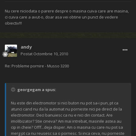
Nu cere niciodata o parere despre o masina cuiva care are masina,
ci cuiva care a avut-o, doar asa vei obtine un punct de vedere
obiectiv!!!
andy
Postat
Octombrie 10, 2010
Re: Probleme pornire - Musso 3200
georgegam a spus:
Nu este din electromotor si nici buton nu pot sa-i pun, pt ca
atunci cand nu da la automat nu porneste nici pe direct de la
electromotor. Deci banuiesc ca nu e nici din contact. Are
imolibizator? Stie cineva? Am mai intrebat, masinile astea au
cip in cheie? Offf...deja disper. Am o masina cu care nu pot sa
merg pt ca nu reusesc sa o pornesc. Si inca ceva, nu porneste