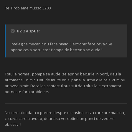
Re: Probleme musso 3200
u2_2 a spus:
Inteleg ca mecanic nu face nimic. Electronic face ceva? Se
aprind ceva beculete? Pompa de benzina se aude?
Totul e normal, pompa se aude, se aprind becurile in bord, dau la
automat si...nimic. Dau de multe ori si pana la urma o ia ca si cum nu
ar avea nimic. Daca las contactul pus si ii dau plus la electromotor
porneste fara probleme.
Nu cere niciodata o parere despre o masina cuiva care are masina,
ci cuiva care a avut-o, doar asa vei obtine un punct de vedere
obiectiv!!!