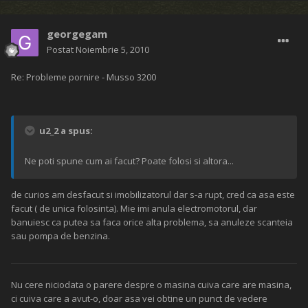
georgegam
Postat
Noiembrie 5, 2010
Re: Probleme pornire - Musso 3200
u2_2 a spus:
Ne poti spune cum ai facut? Poate folosi si altora...
de curios am desfacut si imobilizatorul dar s-a rupt, cred ca asa este
facut ( de unica folosinta). Mie imi anula electromotorul, dar
banuiesc ca putea sa faca orice alta problema, sa anuleze scanteia
sau pompa de benzina.
Nu cere niciodata o parere despre o masina cuiva care are masina,
ci cuiva care a avut-o, doar asa vei obtine un punct de vedere