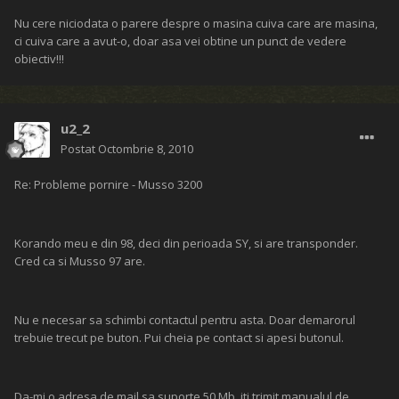
Nu cere niciodata o parere despre o masina cuiva care are masina,
ci cuiva care a avut-o, doar asa vei obtine un punct de vedere
obiectiv!!!
u2_2
Postat
Octombrie 8, 2010
Re: Probleme pornire - Musso 3200
Korando meu e din 98, deci din perioada SY, si are transponder.
Cred ca si Musso 97 are.
Nu e necesar sa schimbi contactul pentru asta. Doar demarorul
trebuie trecut pe buton. Pui cheia pe contact si apesi butonul.
Da-mi o adresa de mail sa suporte 50 Mb, iti trimit manualul de