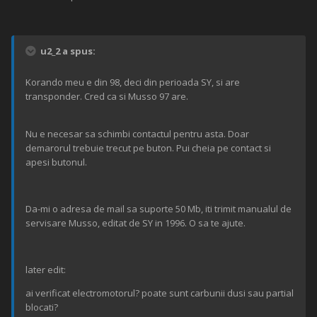
u2_2 a spus:
Korando meu e din 98, deci din perioada SY, si are
transponder. Cred ca si Musso 97 are.
Nu e necesar sa schimbi contactul pentru asta. Doar
demarorul trebuie trecut pe buton. Pui cheia pe contact si
apesi butonul.
Da-mi o adresa de mail sa suporte 50 Mb, iti trimit manualul de
servisare Musso, editat de SY in 1996. O sa te ajute.
later edit:
ai verificat electromotorul? poate sunt carbunii dusi sau partial
blocati?