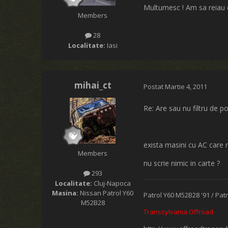
Multumesc ! Am sa reiau ca
Members
28
Localitate:
Iasi
mihai_ct
Postat
Martie 4, 2011
Re: Are sau nu filtru de po
exista masini cu AC care n
Members
nu scrie nimic in carte ?
293
Localitate:
Cluj-Napoca
Masina:
Nissan Patrol Y60
Patrol Y60 M52B28 '91 / Pat
M52B28
Transsylvania Offroad