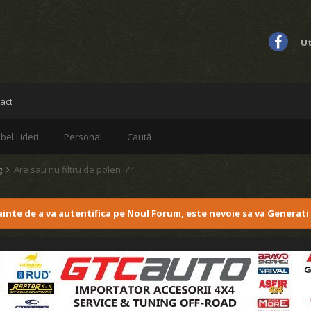
Ut
act
bel Lideri
Personal
Caută
g
Are sau nu filtru de polen !??
nainte de a va autentifica pe Noul Forum, este nevoie sa va Generati