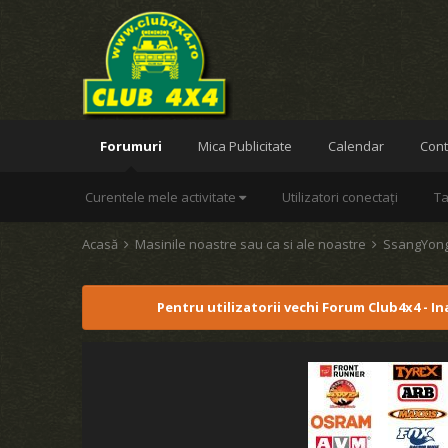
Forumuri
Mica Publicitate
Calendar
Cont
Curentele mele activitate
Utilizatori conectați
Ta
Acasă
Masinile noastre sau ca si ale noastre
SsangYon
Pentru utilizatorii vechi Forum Club4x4 - I