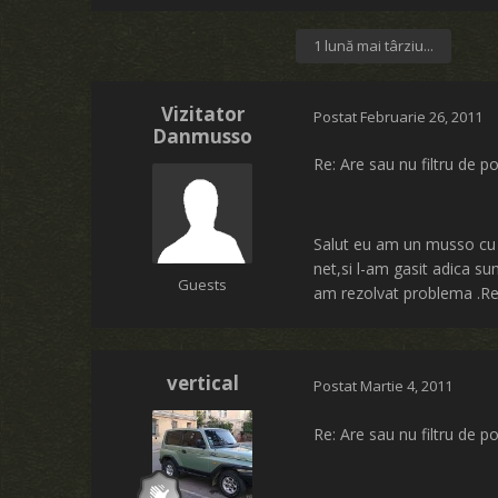
1 lună mai târziu...
Vizitator
Postat
Februarie 26, 2011
Danmusso
Re: Are sau nu filtru de po
Salut eu am un musso cu m
net,si l-am gasit adica su
Guests
am rezolvat problema .Rep
vertical
Postat
Martie 4, 2011
Re: Are sau nu filtru de po