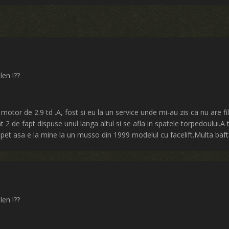
len !??
otor de 2.9 td .A, fost si eu la un service unde mi-au zis ca nu are 
nt 2 de fapt dispuse unul langa altul si se afla in spatele torpedoului.A
et asa e la mine la un musso din 1999 modelul cu facelift.Multa bafta
len !??