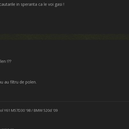
utarile in speranta ca le voi gasi !
len !??
u au filtru de polen.
rol Y61 M57D30 '98 / BMW 520d '09