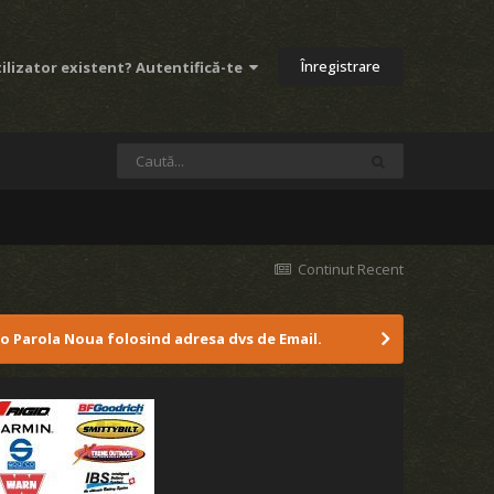
Înregistrare
ilizator existent? Autentifică-te
Continut Recent
 o Parola Noua folosind adresa dvs de Email.