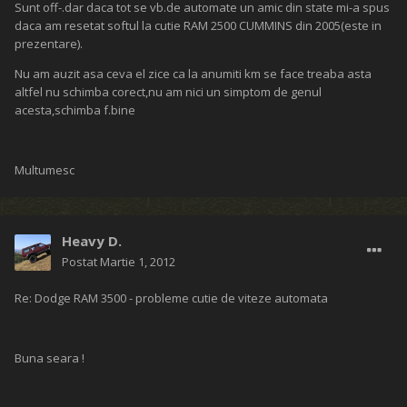
Sunt off-.dar daca tot se vb.de automate un amic din state mi-a spus
daca am resetat softul la cutie RAM 2500 CUMMINS din 2005(este in
prezentare).
Nu am auzit asa ceva el zice ca la anumiti km se face treaba asta
altfel nu schimba corect,nu am nici un simptom de genul
acesta,schimba f.bine
Multumesc
Heavy D.
Postat
Martie 1, 2012
Re: Dodge RAM 3500 - probleme cutie de viteze automata
Buna seara !