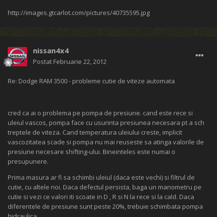
http://images.gtcarlot.com/pictures/40735595.jpg
nissan4x4
Postat
Februarie 22, 2012
Re: Dodge RAM 3500 - probleme cutie de viteze automata
cred ca ai o problema pe pompa de presiune. cand este rece si
uleiul vascos, pompa face cu usurinta presiunea necesara pt a sch
treptele de viteza. Cand temperatura uleiului creste, implicit
vascozitatea scade si pompa nu mai reuseste sa atinga valorile de
presiune necesare shifting-ului. Bineinteles este numai o
presupunere.
Prima masura ar fi sa schimbi uleiul (daca este vechi) si filtrul de
cutie, cu altele noi. Daca defectul persista, baga un manometru pe
cutie si vezi ce valori iti scoate in D , R si N la rece si la cald. Daca
diferentele de presiune sunt peste 20%, trebuie schimbata pompa
hidraulica.