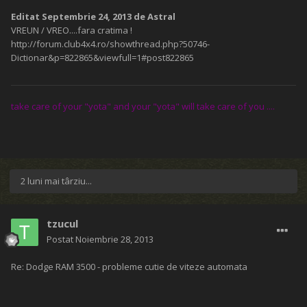
Editat
Septembrie 24, 2013
de Astral
VREUN / VREO....fara cratima !
http://forum.club4x4.ro/showthread.php?50746-
Dictionar&p=822865&viewfull=1#post822865
take care of your "yota" and your "yota" will take care of you ....
2 luni mai târziu...
tzucul
Postat
Noiembrie 28, 2013
Re: Dodge RAM 3500 - probleme cutie de viteze automata