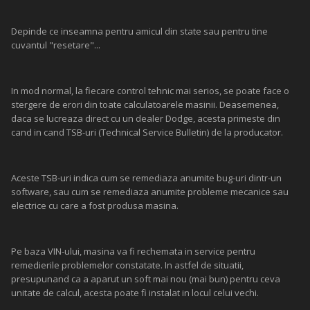
Depinde ce inseamna pentru amicul din state sau pentru tine
cuvantul "resetare"...
In mod normal, la fiecare control tehnic mai serios, se poate face o
stergere de erori din toate calculatoarele masinii. Deasemenea,
daca se lucreaza direct cu un dealer Dodge, acesta primeste din
cand in cand TSB-uri (Technical Service Bulletin) de la producator.
Aceste TSB-uri indica cum se remediaza anumite bug-uri dintr-un
software, sau cum se remediaza anumite probleme mecanice sau
electrice cu care a fost produsa masina.
Pe baza VIN-ului, masina va fi rechemata in service pentru
remedierile problemelor constatate. In astfel de situatii,
presupunand ca a aparut un soft mai nou (mai bun) pentru ceva
unitate de calcul, acesta poate fi instalat in locul celui vechi.