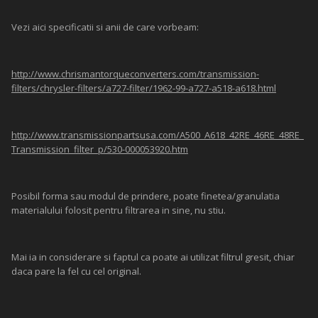
Vezi aici specificatii si anii de care vorbeam:
http://www.chrismantorqueconverters.com/transmission-
filters/chrysler-filters/a727-filter/1962-99-a727-a518-a618.html
http://www.transmissionpartsusa.com/A500_A618_42RE_46RE_48RE_
Transmission_filter_p/530-000053920.htm
Posibil forma sau modul de prindere, poate finetea/granulatia
materialului folosit pentru filtrarea in sine, nu stiu.
Mai ia in considerare si faptul ca poate ai utilizat filtrul gresit, chiar
daca pare la fel cu cel original.