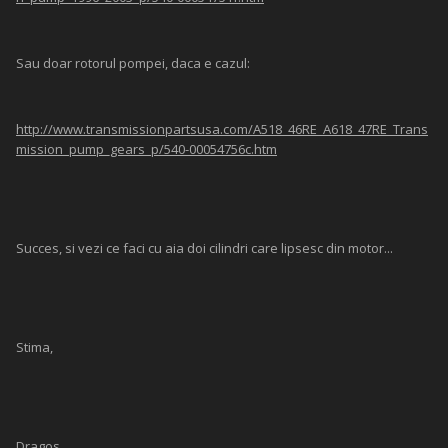
Sau doar rotorul pompei, daca e cazul:
http://www.transmissionpartsusa.com/A518_46RE_A618_47RE_Trans
mission_pump_gears_p/540-00054756c.htm
Succes, si vezi ce faci cu aia doi cilindri care lipsesc din motor...
Stima,
Dragos