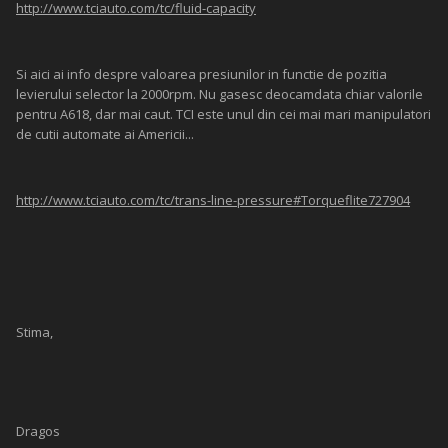
http://www.tciauto.com/tc/fluid-capacity
Si aici ai info despre valoarea presiunilor in functie de pozitia
levierului selector la 2000rpm. Nu gasesc deocamdata chiar valorile
pentru A618, dar mai caut. TCI este unul din cei mai mari manipulatori
de cutii automate ai Americii...
http://www.tciauto.com/tc/trans-line-pressure#Torqueflite727904
Stima,
Dragos