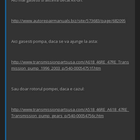
Aici mai gasesti si altceva decat kit-uri:
http://www.autorepairmanuals.biz/site/573683/page/682095
Aici gasesti pompa, daca se va ajunge la asta:
http://www.transmissionpartsusa.com/A618_46RE_47RE_Trans
mission_pump_1996_2003_p/540-00054751f.htm
Sau doar rotorul pompei, daca e cazul:
http://www.transmissionpartsusa.com/A518_46RE_A618_47RE_
Transmission_pump_gears_p/540-00054756c.htm