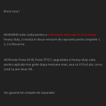
Buna ziua !
NV4500HD este codul pentru o
transmisie manuala in cinci trepte
heavy duty, si exista in doua versiuni de rapoarte pentru treptele 1,
2, 3 si Reverse.
A618 este fosta A518, fosta TF727, upgradata si heavy-duty-zata
pentru aplicatii mai grele dupa motoare mari, asa ca V10-ul ala, ca nu
cred ca are doar V8...
Aici gasesti kit complet de reparatie: