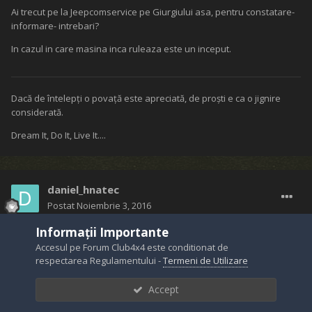
Ai trecut pe la Jeepcomservice pe Giurgiului asa, pentru constatare-
informare- intrebari?
In cazul in care masina inca ruleaza este un inceput.
Dacă de întelepţi o povaţă este apreciată, de proşti e ca o jignire
considerată.
Dream It, Do It, Live It....
daniel_hnatec
Postat
Noiembrie 3, 2016
Informații Importante
Re: Dodge RAM 3500 - probleme cutie de viteze automata
Accesul pe Forum Club4x4 este conditionat de
respectarea Regulamentului -
Termeni de Utilizare
RZV a spus:
Accept