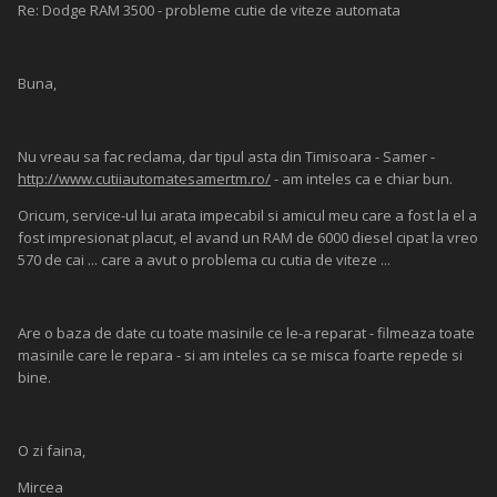
Re: Dodge RAM 3500 - probleme cutie de viteze automata
Buna,
Nu vreau sa fac reclama, dar tipul asta din Timisoara - Samer -
http://www.cutiiautomatesamertm.ro/
- am inteles ca e chiar bun.
Oricum, service-ul lui arata impecabil si amicul meu care a fost la el a
fost impresionat placut, el avand un RAM de 6000 diesel cipat la vreo
570 de cai ... care a avut o problema cu cutia de viteze ...
Are o baza de date cu toate masinile ce le-a reparat - filmeaza toate
masinile care le repara - si am inteles ca se misca foarte repede si
bine.
O zi faina,
Mircea