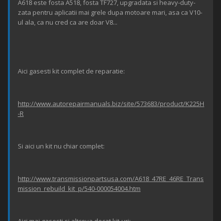
A618 este fosta A518, fosta TF727, upgradata si heavy-duty-
zata pentru aplicatii mai grele dupa motoare mari, asa ca V10-
ul ala, ca nu cred ca are doar V8...
Aici gasesti kit complet de reparatie:
http://www.autorepairmanuals.biz/site/573683/product/K225H
-R
Si aici un kit nu chiar complet:
http://www.transmissionpartsusa.com/A618_47RE_46RE_Trans
mission_rebuild_kit_p/540-000054004.htm