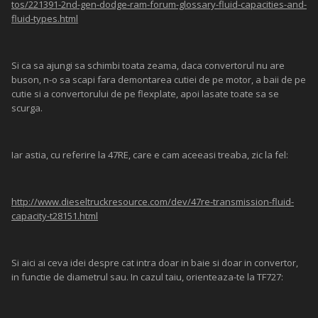
tos/221391-2nd-gen-dodge-ram-forum-glossary-fluid-capacities-and-
fluid-types.html
Si ca sa ajungi sa schimbi toata zeama, daca convertorul nu are
buson, n-o sa scapi fara demontarea cutiei de pe motor, a baii de pe
cutie si a convertorului de pe flexplate, apoi lasate toate sa se
scurga.
Iar astia, cu referire la 47RE, care e cam aceeasi treaba, zic la fel:
http://www.dieseltruckresource.com/dev/47re-transmission-fluid-
capacity-t28151.html
Si aici ai ceva idei despre cat intra doar in baie si doar in convertor,
in functie de diametrul sau. In cazul taiu, orienteaza-te la TF727: