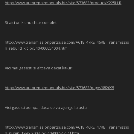
http://www.autorepairmanuals.biz/site/573683/product/K225H-R
Si aici un kit nu chiar complet:
http://www.transmissionpartsusa.com/A618_47RE_46RE_Transmissio
n_rebuild_kit_p/540-000054004.htm
Aici mai gasesti si altceva decat kit-uri:
http://www.autorepairmanuals.biz/site/573683/page/682095
Aici gasesti pompa, daca se va ajunge la asta:
http://www.transmissionpartsusa.com/A618_46RE_47RE_Transmissio
n_pump_1996_2003_p/540-00054751f.htm