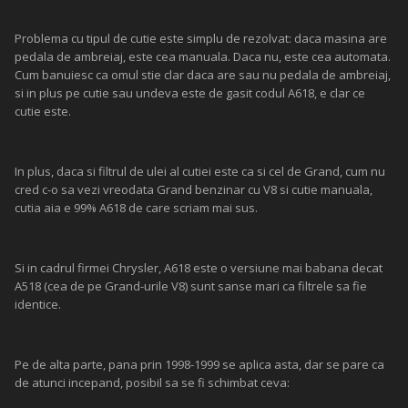
Problema cu tipul de cutie este simplu de rezolvat: daca masina are
pedala de ambreiaj, este cea manuala. Daca nu, este cea automata.
Cum banuiesc ca omul stie clar daca are sau nu pedala de ambreiaj,
si in plus pe cutie sau undeva este de gasit codul A618, e clar ce
cutie este.
In plus, daca si filtrul de ulei al cutiei este ca si cel de Grand, cum nu
cred c-o sa vezi vreodata Grand benzinar cu V8 si cutie manuala,
cutia aia e 99% A618 de care scriam mai sus.
Si in cadrul firmei Chrysler, A618 este o versiune mai babana decat
A518 (cea de pe Grand-urile V8) sunt sanse mari ca filtrele sa fie
identice.
Pe de alta parte, pana prin 1998-1999 se aplica asta, dar se pare ca
de atunci incepand, posibil sa se fi schimbat ceva: