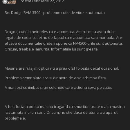
Postat
Februarie 22, 2012
Re: Dodge RAM 3500 - probleme cutie de viteze automata
Dragos, cutie bineinteles ca e automata. Amicul meu avea dubii
legate de codul cutiei nu de faptul ca e automata sau manuala. Are
el ceva documentatie unde ii spune ca NV4500-urile sunt automata.
Oricum, treaba e lamurita. Informatiile lui sunt gresite.
Masina are rulaj mic pt ca nu a prea ofst folosita decat ocazional.
Problema semnalata era si dinainte de a se schimba filtru.
A mai fost schimbat si un solenoid care actiona ceva pe cutie.
A fost fortata odata masina tragand cu smucituri urate o alta masina
rasturnata intr-un sant. Oricum, nu stie daca de atunci au aparut
problemele.