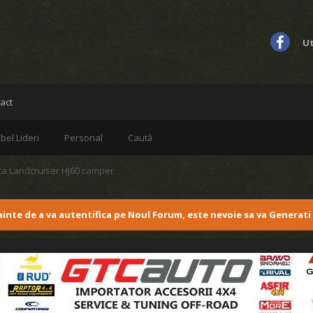
Ut
act
bel Lideri
Personal
Caută
ta Landcruiser HJ60 camper
nainte de a va autentifica pe Noul Forum, este nevoie sa va Generati