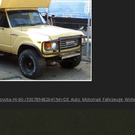
/Toyota-HJ-60-/330789482641?pt=DE_Auto_Motorrad_Fahrzeuge_Wo