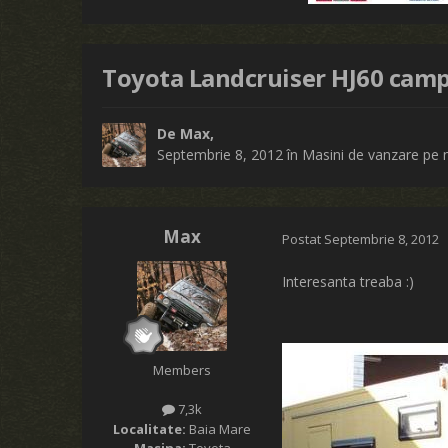
Toyota Landcruiser HJ60 cam
De
Max
,
Septembrie 8, 2012
în
Masini de vanzare pe 
Max
Postat
Septembrie 8, 2012
Interesanta treaba :)
Members
7,3k
Localitate:
Baia Mare
Masina:
Toyota