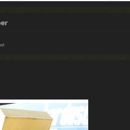
per
net