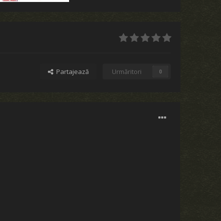
Partajează
Urmăritori
0