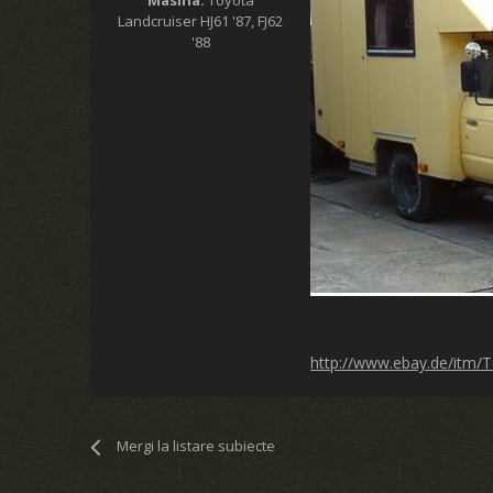
Landcruiser HJ61 '87, FJ62
'88
http://www.ebay.de/itm
Mergi la listare subiecte