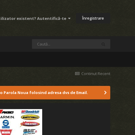
Înregistrare
ilizator existent? Autentifică-te
Continut Recent
 o Parola Noua folosind adresa dvs de Email.