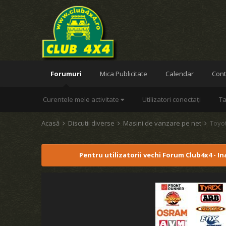
Forumuri
Mica Publicitate
Calendar
Cont
Curentele mele activitate
Utilizatori conectați
Ta
Acasă
Discutii diverse
Masini de vanzare pe net
Toyo
Pentru utilizatorii vechi Forum Club4x4 - I