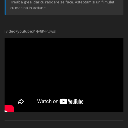
Treaba grea ,dar cu rabdare se face. Asteptam si un filmulet
cu masina in actiune .
[video=youtube;P7Jv8K-PUws]