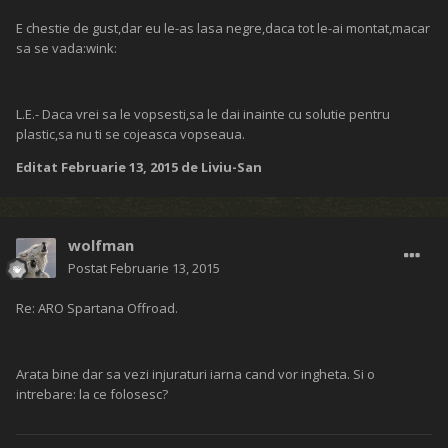
E chestie de gust,dar eu le-as lasa negre,daca tot le-ai montat,macar
sa se vada:wink:
L.E.- Daca vrei sa le vopsesti,sa le dai inainte cu solutie pentru
plastic,sa nu ti se cojeasca vopseaua.
Editat
Februarie 13, 2015
de Liviu-San
wolfman
Postat
Februarie 13, 2015
Re: ARO Spartana Offroad.
Arata bine dar sa vezi injuraturi iarna cand vor ingheta. Si o
intrebare: la ce folosesc?