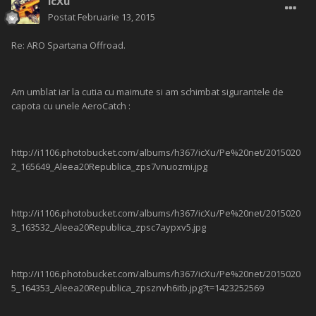
icXu
Postat
Februarie 13, 2015
Re: ARO Spartana Offroad.
Am umblat iar la cutia cu maimute si am schimbat sigurantele de
capota cu unele AeroCatch :
http://i1106.photobucket.com/albums/h367/icXu/Pe%20net/2015020
2_165649_Aleea20Republica_zps7vnuozmi.jpg
http://i1106.photobucket.com/albums/h367/icXu/Pe%20net/2015020
3_163532_Aleea20Republica_zpsc7aypxv5.jpg
http://i1106.photobucket.com/albums/h367/icXu/Pe%20net/2015020
5_164353_Aleea20Republica_zpsznvh6itb.jpg?t=1423252569