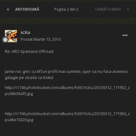
ANTERIOARĂ
Pagina 2 din 2
URMĂTOAREA
icXu
Postat
Martie 13, 2013
Re: ARO Spartana Offroad.
Jante noi :grin: cu MTuri profil mai cuminte, sper sa nu faca aceeiesi
galagie pe strada ca trialul
http://i1106.photobucket.com/albums/h367/icXu/20130312_171952_z
ps06b30af5.jpg
http://i1106.photobucket.com/albums/h367/icXu/20130312_171956_z
ps46e10220.jpg