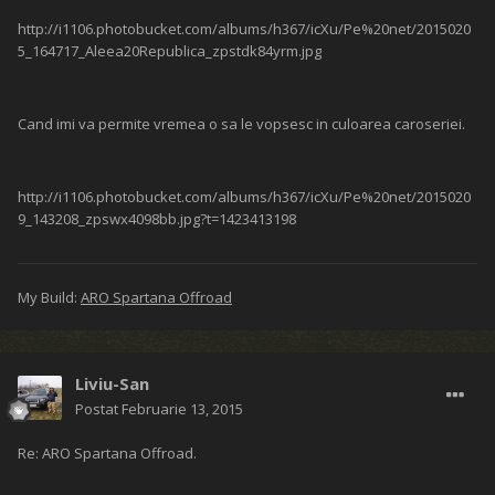
http://i1106.photobucket.com/albums/h367/icXu/Pe%20net/2015020
5_164717_Aleea20Republica_zpstdk84yrm.jpg
Cand imi va permite vremea o sa le vopsesc in culoarea caroseriei.
http://i1106.photobucket.com/albums/h367/icXu/Pe%20net/2015020
9_143208_zpswx4098bb.jpg?t=1423413198
My Build:
ARO Spartana Offroad
Liviu-San
Postat
Februarie 13, 2015
Re: ARO Spartana Offroad.