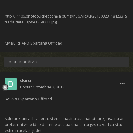
http://i1106.photobucket.com/albums/h367/icXu/20130323_184233_S
tradaPietei_zpsea25a211.jpg
My Build:
ARO Spartana Offroad
6 luni mai târziu...
doru
Postat
Octombrie 2, 2013
Re: ARO Spartana Offroad.
salutare, am achizitionat si eu o masina asemanatoare, insa nu am
prelata. ai vreo idee de unde pot lua una din arges ca vad ca si tu
esti din acelasi judet