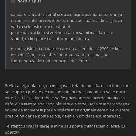
doru a spus:
salutare, am achizitionat si eu o masina asemanatoare, insa
nu am prelata. ai vreo idee de unde pot lua una din arges ca
vad ca si tu esti din acelasi judet
poate daca ai timp si vrei ne intalnim sa-mi mai dai niste
sfaturi, ca imi place cum ai aranjat-o pe a ta.
eu am gasit-o la un batran care nu a mers decat 2700 de km,
insa de 13 ani a sta afara neprotejata, in rest masina
functioneaza din toate punctele de vedere
Preltata originala cu greu mai gasesti, dar te poti duce la o firma care
se ocupa cu prelate de camion si iti faci pe comanda; o sa te duca
intre 7 si 12 mil, dar trebuie sa fie priceputi si sa acorde atentie ca
altfel o sa iti intre apa cand ploua si ai viteza. Daca te intrereseaza o
solutie de moment iti pot da prelata mea originala care nu e in stare
prea buna dar se poate folosi, da-mi un pm daca esti interesat.
Te stept cu drag la garaj la mine sau poate chiar facem o iesire cu
Spartanii.