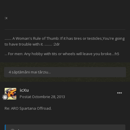
:x
........ A Woman's Rule of Thumb: If it has tires or testicles,You're going
to have trouble with it. ......... :2dr
... For men: Any hobby with tits or wheels will leave you broke...:h5
4 săptămâni mai târziu...
icXu
Postat
Octombrie 28, 2013
Re: ARO Spartana Offroad.