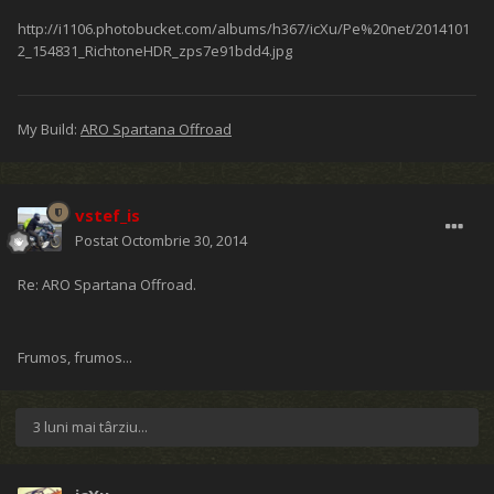
http://i1106.photobucket.com/albums/h367/icXu/Pe%20net/2014101
2_154831_RichtoneHDR_zps7e91bdd4.jpg
My Build:
ARO Spartana Offroad
vstef_is
Postat
Octombrie 30, 2014
Re: ARO Spartana Offroad.
Frumos, frumos...
3 luni mai târziu...