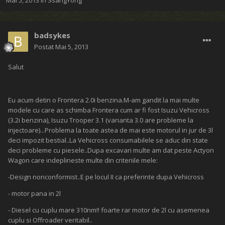
Mai 5, 2013
în
SsangYong
badsykes
Postat
Mai 5, 2013
Salut
Eu acum detin o Frontera 2.0i benzina.M-am gandit la mai multe
modele cu care as schimba Frontera cum ar fi fost Isuzu Vehicross
(3.2i benzina), Isuzu Trooper 3.1 (varianta 3.0 are probleme la
injectoare)...Problema la toate astea de mai este motorul in jur de 3l
deci impozit bestial..La Vehicross consumabilele se aduc din state
deci probleme cu piesele..Dupa excavari multe am dat peste Actyon
Wagon care indeplineste multe din criteriile mele:
-Design nonconformist..E pe locul II ca preferinte dupa Vehicross
- motor pana in 2l
- Diesel cu cuplu mare 310nm!! foarte rar motor de 2l cu asemenea
cuplu si Offroader veritabil..