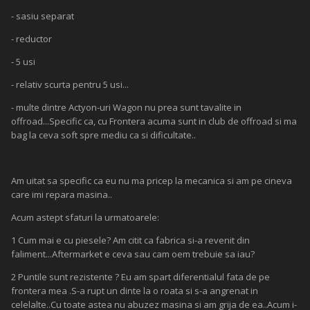
- sasiu separat
- reductor
- 5 usi
- relativ scurta pentru 5 usi...
- multe dintre Actyon-uri Wagon nu prea sunt tavalite in
offroad...Specific ca, cu Frontera acuma sunt in club de offroad si ma
bag la ceva soft spre mediu ca si dificultate..
Am uitat sa specific ca eu nu ma pricep la mecanica si am pe cineva
care imi repara masina..
Acum astept sfaturi la urmatoarele:
1 Cum mai e cu piesele? Am citit ca fabrica si-a revenit din
faliment...Aftermarket e ceva sau cam oem trebuie sa iau?
2 Puntile sunt rezistente ? Eu am spart diferentialul fata de pe
frontera mea .S-a rupt un dinte la o roata si s-a angrenat in
celelalte..Cu toate astea nu abuzez masina si am grija de ea..Acum i-