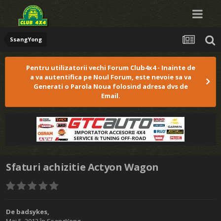
SsangYong
Pentru utilizatorii vechi Forum Club4x4 - Inainte de
a va autentifica pe Noul Forum, este nevoie sa va
Generati o Parola Noua folosind adresa dvs de
Email.
Sfaturi achizitie Actyon Wagon
De
badsykes
,