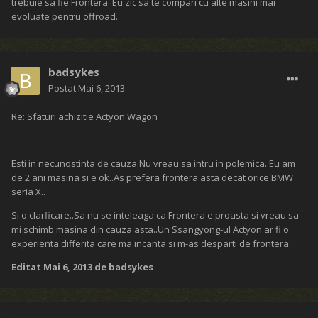
trebuie sa fie Frontera. Eu zic sa te compari cu alte masini mai
evoluate pentru offroad.
badsykes
Postat
Mai 6, 2013
Re: Sfaturi achizitie Actyon Wagon
Esti in necunostinta de cauza.Nu vreau sa intru in polemica..Eu am
de 2 ani masina si e ok..As prefera frontera asta decat orice BMW
seria X..
Si o clarficare..Sa nu se inteleaga ca Frontera e proasta si vreau sa-
mi schimb masina din cauza asta..Un Ssangyong-ul Actyon ar fi o
experienta differita care ma incanta si m-as desparti de frontera..
Editat
Mai 6, 2013
de badsykes