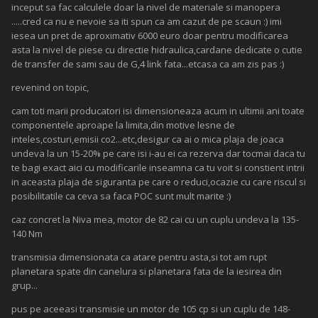
inceput sa fac calculele doar la nivel de materiale si manopera
.....cred ca nu e nevoie sa iti spun ca am cazut de pe scaun :) imi
iesea un pret de aproximativ 6000 euro doar pentru modificarea
asta la nivel de piese cu directie hidraulica,cardane dedicate o cutie
de transfer de sami sau de G,4 link fata...etcasa ca am zis pas :)
revenind on topic,
cam toti marii producatori isi dimensioneaza acum in ultimii ani toate
componentele aproape la limita,din motive lesne de
inteles,costuri,emisii co2...etc,desigur ca ai o mica plaja de joaca
undeva la un 15-20% pe care isi i-au ei ca rezerva dar tocmai daca tu
te bagi exact aici cu modificarile inseamna ca tu voit si constient intrii
in aceasta plaja de siguranta pe care o reduci,ocazie cu care riscul si
posibilitatile ca ceva sa faca POC sunt mult marite :)
caz concret la Niva mea, motor de 82 cai cu un cuplu undeva la 135-
140 Nm
transmisia dimensionata ca atare pentru asta,si tot am rupt
planetara spate din canelura si planetara fata de la iesirea din
grup...
pus pe aceeasi transmisie un motor de 105 cp si un cuplu de 148-