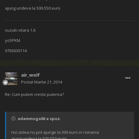
ajung undeva la 500-550 euro
suzuki vitara 1.6
yo5PKM
0763630114
air_wolf
Postat
Martie 21, 2014
Re: Cum putem creste puterea?
adammoga80 a spus:
nici astea nu pot ajunge la 300 euro in romania
ajung undeva la 500-550 euro