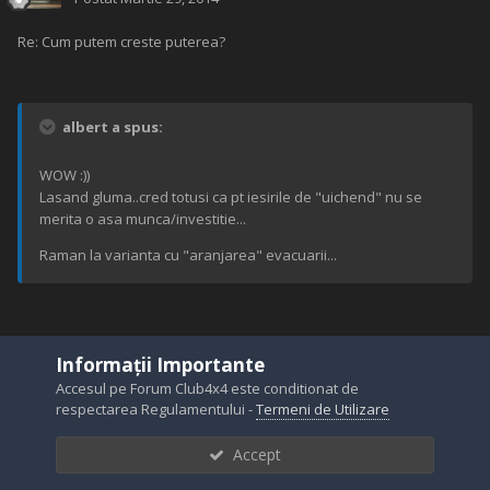
Re: Cum putem creste puterea?
albert a spus:
WOW :))
Lasand gluma..cred totusi ca pt iesirile de "uichend" nu se
merita o asa munca/investitie...
Raman la varianta cu "aranjarea" evacuarii...
pai depinde. eu as baga banii. altii si-ar cumpara o casa... treaba e
Informații Importante
ca n-ai decit o viata :grin:
Accesul pe Forum Club4x4 este conditionat de
aranjeaza evacuarea aia si vezi tu daca te satisface. dupa aia poti
respectarea Regulamentului -
Termeni de Utilizare
sa te gindesti la chestii serioase :ha:
Accept