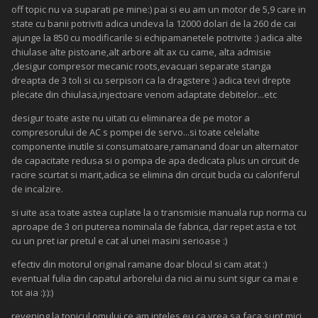
off topic nu va suparati pe mine:) pai si eu am un motor de 5,9 care in
state cu banii potriviti adica undeva la 12000 dolari de la 260 de cai
ajunge la 850 cu modificarile si echipamanetele potrivite :) adica alte
chiulase alte pistoane,alt arbore alt ax cu came, alta admisie
,desigur compresor mecanic roots,evacuari separate stanga
dreapta de 3 toli si cu serpisori ca la dragstere :) adica tevi drepte
plecate din chiulasa,injectoare venom adaptate debitelor...etc
desigur toate aste nu uitati cu eliminarea de pe motor a
compresorului de AC s pompei de servo...si toate celelalte
componente inutile si consumatoare,ramanand doar un alternator
de capacitate redusa si o pompa de apa dedicata plus un circuit de
racire scurtat si marit,adica se elimina din circuit bucla cu caloriferul
de incalzire.
si uite asa toate astea cuplate la o transmisie manuala rup norma cu
aproape de 3 ori puterea nominala de fabrica, dar repet asta e tot
cu un pret iar pretul e cat al unei masini serioase :)
efectiv din motorul original ramane doar blocul si cam atat :)
eventual fulia din capatul arborelui da nici ai nu sunt sigur ca mai e
tot aia :):):)
revening la topicul omului,ce am inteles eu ca vrea sa faca,sunt mici