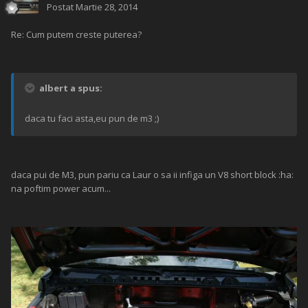
Postat
Martie 28, 2014
Re: Cum putem creste puterea?
albert a spus:
daca tu faci asta,eu pun de m3 ;)
daca pui de M3, pun pariu ca Laur o sa ii infiga un V8 short block :ha:
na poftim power acum...