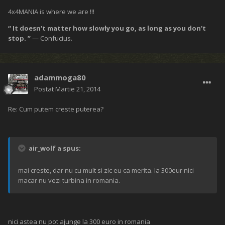
4x4MANIA is where we are !!!
“ It doesn't matter how slowly you go, as long as you don't
stop. ”
— Confucius.
adammoga80
Postat
Martie 21, 2014
Re: Cum putem creste puterea?
air_wolf a spus:
mai creste, dar nu cu mult si zic eu ca merita. la 300eur nici
macar nu vezi turbina in romania.
nici astea nu pot ajunge la 300 euro in romania