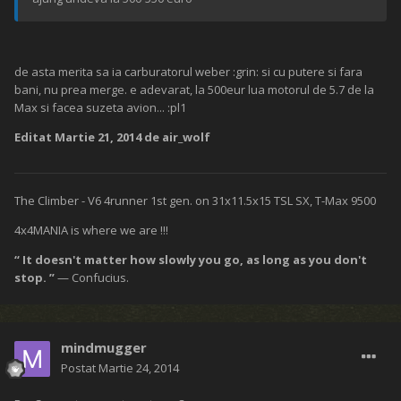
de asta merita sa ia carburatorul weber :grin: si cu putere si fara
bani, nu prea merge. e adevarat, la 500eur lua motorul de 5.7 de la
Max si facea suzeta avion... :pl1
Editat
Martie 21, 2014
de air_wolf
The Climber - V6 4runner 1st gen. on 31x11.5x15 TSL SX, T-Max 9500
4x4MANIA is where we are !!!
“ It doesn't matter how slowly you go, as long as you don't
stop. ”
— Confucius.
mindmugger
Postat
Martie 24, 2014