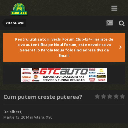
Vitara, X90
Pentru utilizatorii vechi Forum Club4x4 - Inainte de
a va autentifica pe Noul Forum, este nevoie sa va
Generati o Parola Noua folosind adresa dvs de
Email.
Cum putem creste puterea?
De
albert
,
Martie 13, 2014
în
Vitara, X90