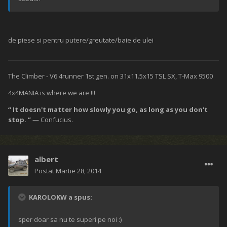
de piese si pentru putere/greutate/baie de ulei
The Climber - V6 4runner 1st gen. on 31x11.5x15 TSL SX, T-Max 9500
4x4MANIA is where we are !!!
“ It doesn't matter how slowly you go, as long as you don't
stop. ”
— Confucius.
albert
Postat
Martie 28, 2014
KAROLOKW a spus:
sper doar sa nu te superi pe noi :)