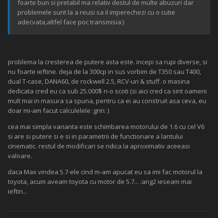
foarte bun si pretabil ma relativ destul de multe abuzuri dar
problemele sunt la a reusi sa il imperechezi cu o cutie
adecvata,altfel face poc transmisia:)
problema la cresterea de putere asta este. incepi sa rupi diverse, si
nu foarte ieftine. deja de la 300cp in sus vorbim de T350 sau T400,
dual T-case, DANA60, de rockwell 2.5, RCV-uri & stuff. o masina
dedicata cred eu ca sub 25.000$ n-o scoti (si aici cred ca sint oameni
mult mai in masura sa spuna, pentru ca ei au construit asa ceva, eu
doar mi-am facut calculelele :grin: )
cea mai simpla varianta este schimbarea motorului de 1.6 cu cel V6
si are si putere si e si in parametrii de functionare a lantului
cinematic. restul de modificari se ridica la aproximativ aceeasi
valoare.
daca Max vindea 5.7-ele cind m-am apucat eu sa imi fac motorul la
toyota, acum aveam toyota cu motor de 5.7... :ang2 ieseam mai
ieftin...