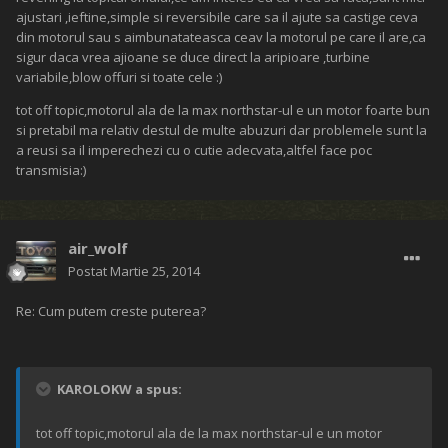
ajustari ,ieftine,simple si reversibile care sa il ajute sa castige ceva
din motorul sau s aimbunatateasca ceav la motorul pe care il are,ca
sigur daca vrea ajioane se duce direct la aripioare ,turbine
variabile,blow offuri si toate cele :)
tot off topic,motorul ala de la max northstar-ul e un motor foarte bun
si pretabil ma relativ destul de multe abuzuri dar problemele sunt la
a reusi sa il imperechezi cu o cutie adecvata,altfel face poc
transmisia:)
air_wolf
Postat
Martie 25, 2014
Re: Cum putem creste puterea?
KAROLOKW a spus:
tot off topic,motorul ala de la max northstar-ul e un motor