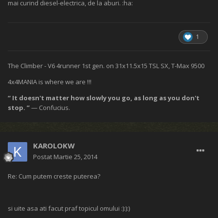
mai curind diesel-electrica, de la aburi. :ha:
1
The Climber - V6 4runner 1st gen. on 31x11.5x15 TSL SX, T-Max 9500
4x4MANIA is where we are !!!
“ It doesn't matter how slowly you go, as long as you don't
stop. ”
— Confucius.
KAROLOKW
Postat
Martie 25, 2014
Re: Cum putem creste puterea?
si uite asa ati facut praf topicul omului :):):)