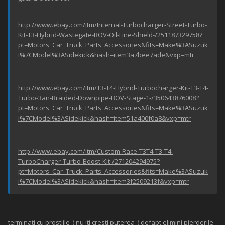
http://www.ebay.com/itm/Internal-Turbocharger-Street-Turbo-
Kit-T3-Hybrid-Wastegate-BOV-Oil-Line-Shield-/251187329758?
pt=Motors_Car_Truck_Parts_Accessories&fits=Make%3ASuzuk
i%7CModel%3ASidekick&hash=item3a7bee7ade&vxp=mtr
http://www.ebay.com/itm/T3-T4-Hybrid-Turbocharger-Kit-T3-T4-
Turbo-3an-Braided-Downpipe-BOV-Stage-1-/350643876008?
pt=Motors_Car_Truck_Parts_Accessories&fits=Make%3ASuzuk
i%7CModel%3ASidekick&hash=item51a400f0a8&vxp=mtr
http://www.ebay.com/itm/Custom-Race-T3T4-T3-T4-
TurboCharger-Turbo-Boost-Kit-/271204294975?
pt=Motors_Car_Truck_Parts_Accessories&fits=Make%3ASuzuk
i%7CModel%3ASidekick&hash=item3f2509213f&vxp=mtr
terminati cu prostiile :) nu iti cresti puterea :) defapt elimini pierderile