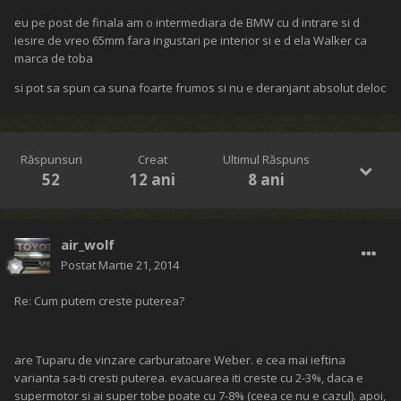
eu pe post de finala am o intermediara de BMW cu d intrare si d
iesire de vreo 65mm fara ingustari pe interior si e d ela Walker ca
marca de toba
si pot sa spun ca suna foarte frumos si nu e deranjant absolut deloc
Răspunsuri
Creat
Ultimul Răspuns
52
12 ani
8 ani
air_wolf
Postat
Martie 21, 2014
Re: Cum putem creste puterea?
are Tuparu de vinzare carburatoare Weber. e cea mai ieftina
varianta sa-ti cresti puterea. evacuarea iti creste cu 2-3%, daca e
supermotor si ai super tobe poate cu 7-8% (ceea ce nu e cazul). apoi,