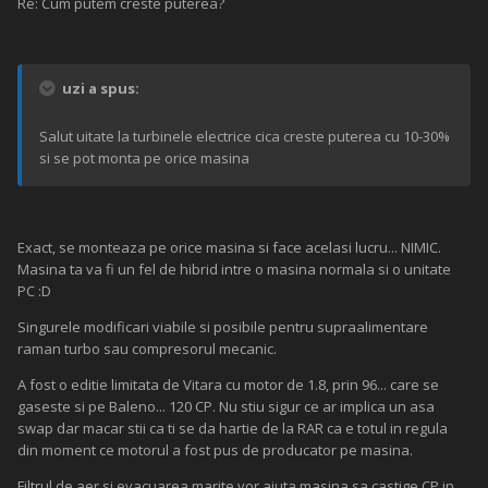
Re: Cum putem creste puterea?
uzi a spus:
Salut uitate la turbinele electrice cica creste puterea cu 10-30%
si se pot monta pe orice masina
Exact, se monteaza pe orice masina si face acelasi lucru... NIMIC.
Masina ta va fi un fel de hibrid intre o masina normala si o unitate
PC :D
Singurele modificari viabile si posibile pentru supraalimentare
raman turbo sau compresorul mecanic.
A fost o editie limitata de Vitara cu motor de 1.8, prin 96... care se
gaseste si pe Baleno... 120 CP. Nu stiu sigur ce ar implica un asa
swap dar macar stii ca ti se da hartie de la RAR ca e totul in regula
din moment ce motorul a fost pus de producator pe masina.
Filtrul de aer si evacuarea marite vor ajuta masina sa castige CP in