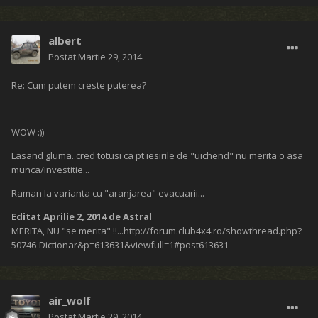
albert
Postat
Martie 29, 2014
Re: Cum putem creste puterea?
WOW :))
Lasand gluma..cred totusi ca pt iesirile de "uichend" nu merita o asa
munca/investitie...
Raman la varianta cu "aranjarea" evacuarii...
Editat
Aprilie 2, 2014
de Astral
MERITA, NU "se merita" !!...http://forum.club4x4.ro/showthread.php?
50746-Dictionar&p=613631&viewfull=1#post613631
air_wolf
Postat
Martie 29, 2014