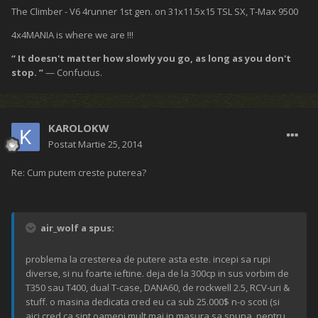
The Climber - V6 4runner 1st gen. on 31x11.5x15 TSL SX, T-Max 9500
4x4MANIA is where we are !!!
“ It doesn't matter how slowly you go, as long as you don't
stop. ”
— Confucius.
KAROLOKW
Postat
Martie 25, 2014
Re: Cum putem creste puterea?
air_wolf a spus:
problema la cresterea de putere asta este. incepi sa rupi
diverse, si nu foarte ieftine. deja de la 300cp in sus vorbim de
T350 sau T400, dual T-case, DANA60, de rockwell 2.5, RCV-uri &
stuff. o masina dedicata cred eu ca sub 25.000$ n-o scoti (si
aici cred ca sint oameni mult mai in masura sa spuna, pentru