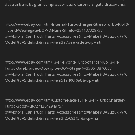
daca ai bani, bagi un compressor sau o turbine si gata dracovenia:
http://www.ebay.com/itm/Internal-Turbocharger-Street-Turbo-Kit-T3-
Hybrid-Wastegate-BOV-Oil-Line-Shield-/251187329758?
pt=Motors_Car_Truck_Parts_Accessories&fits=Make%3ASuzuki%7C
Model%3ASidekick&hash=item3a7bee7ade&vxp=mtr
http://www.ebay.com/itm/T3-T4-Hybrid-Turbocharger-Kit-T3-T4-
Turbo-3an-Braided-Downpipe-BOV-Stage-1-/350643876008?
pt=Motors_Car_Truck_Parts_Accessories&fits=Make%3ASuzuki%7C
Model%3ASidekick&hash=item51a400f0a8&vxp=mtr
http://www.ebay.com/itm/Custom-Race-T3T4-T3-T4-TurboCharger-
Turbo-Boost-Kit-/271204294975?
pt=Motors_Car_Truck_Parts_Accessories&fits=Make%3ASuzuki%7C
Model%3ASidekick&hash=item3f2509213f&vxp=mtr