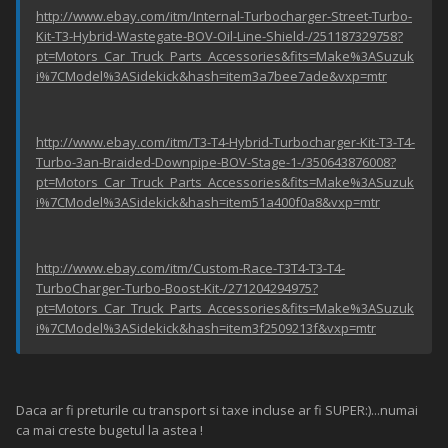
http://www.ebay.com/itm/Internal-Turbocharger-Street-Turbo-
Kit-T3-Hybrid-Wastegate-BOV-Oil-Line-Shield-/251187329758?
pt=Motors_Car_Truck_Parts_Accessories&fits=Make%3ASuzuk
i%7CModel%3ASidekick&hash=item3a7bee7ade&vxp=mtr
http://www.ebay.com/itm/T3-T4-Hybrid-Turbocharger-Kit-T3-T4-
Turbo-3an-Braided-Downpipe-BOV-Stage-1-/350643876008?
pt=Motors_Car_Truck_Parts_Accessories&fits=Make%3ASuzuk
i%7CModel%3ASidekick&hash=item51a400f0a8&vxp=mtr
http://www.ebay.com/itm/Custom-Race-T3T4-T3-T4-
TurboCharger-Turbo-Boost-Kit-/271204294975?
pt=Motors_Car_Truck_Parts_Accessories&fits=Make%3ASuzuk
i%7CModel%3ASidekick&hash=item3f2509213f&vxp=mtr
Daca ar fi preturile cu transport si taxe incluse ar fi SUPER:)...numai
ca mai creste bugetul la astea !