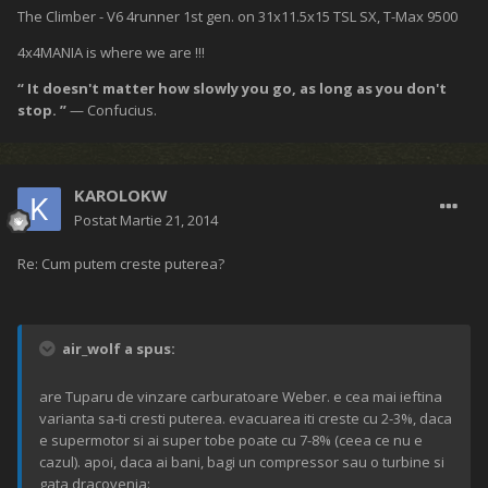
The Climber - V6 4runner 1st gen. on 31x11.5x15 TSL SX, T-Max 9500
4x4MANIA is where we are !!!
“ It doesn't matter how slowly you go, as long as you don't
stop. ”
— Confucius.
KAROLOKW
Postat
Martie 21, 2014
Re: Cum putem creste puterea?
air_wolf a spus:
are Tuparu de vinzare carburatoare Weber. e cea mai ieftina
varianta sa-ti cresti puterea. evacuarea iti creste cu 2-3%, daca
e supermotor si ai super tobe poate cu 7-8% (ceea ce nu e
cazul). apoi, daca ai bani, bagi un compressor sau o turbine si
gata dracovenia: