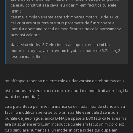
ca ei au construit asa ceva, eu doar mi-am facut calculelele
:grin: )
cea mai simpla varianta este schimbarea motorului de 1.6 cu
cel V6 si are si putere si e si in parametrii de functionare a
lantului cinematic. restul de modificari se ridica la aproximativ
aceeasi valoare.
daca Max vindea 5.7-ele cind m-am apucat eu sa imi fac
motorul la toyota, acum aveam toyota cu motor de 5.7... :ang2
ieseam mai ieftin...
tot off topic :) sper sa ne ierte colegul dar vorbim de tehnic macar :)
asta spuneam si eu exact ca daca te apuci d emodificati aiure bagi la
bani d enu merita :)
ca o paranteza pe mine ma manca ca din lada mea de standard sa
fac mici modificari pe ici pe colo prin partile esentiale :) sa ii pun
puntile de jeep rigide, adica D44A pe spate si D30 fata ca le aveam si
era sa spunem ieftin...am inceput calculele am facut un mic proiect
cu o simulare numerica si un model in catia si desigur dupa am