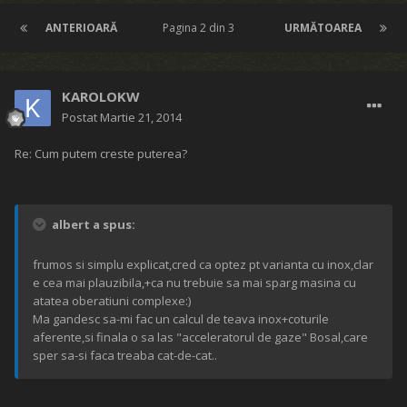
ANTERIOARĂ
Pagina 2 din 3
URMĂTOAREA
KAROLOKW
Postat
Martie 21, 2014
Re: Cum putem creste puterea?
albert a spus:
frumos si simplu explicat,cred ca optez pt varianta cu inox,clar
e cea mai plauzibila,+ca nu trebuie sa mai sparg masina cu
atatea oberatiuni complexe:)
Ma gandesc sa-mi fac un calcul de teava inox+coturile
aferente,si finala o sa las "acceleratorul de gaze" Bosal,care
sper sa-si faca treaba cat-de-cat..