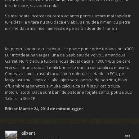
turatie mare, scazand cuplul.
Se mai poate incerca usurarea volantei pentru urcare mai rapida in
ture desii la Vitara nu stiu daca e viabil.. sa nu dea nimeni cu pietre
in mine daca ma insel, am iesit de pe asfalt doar de 1 luna :)
Iar pentru varianta cu turbina - se poate pune orice turbina iar la 300
Eur intotdeauna vei gasi una de Saab sau de Volvo... amandoua
Garret. Nu iti trebuie turbina noua decat daca ai 1300 $/Eur pe care
vrei sa ii arunci sau ai f multi bani si te duci la competitii cu masina.
Conteaza f mult traseul facut, Intercoolerul si setarile la ECU, pe
langa asta mai implica si alte injectoare, pompa de benzina, blow-
off, ambreiaj sanatos si multe calcule ca sa fi sigur cat iti duce
motorul stock. Daca sunt bani de pistoane forjate samd, poti sa duci
1.6le si la 300 CP.
Editat
Martie 24, 2014
de mindmugger
albert