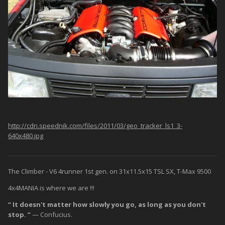
http://cdn.speednik.com/files/2011/03/geo_tracker_ls1_3-
640x480.jpg
The Climber - V6 4runner 1st gen. on 31x11.5x15 TSL SX, T-Max 9500
4x4MANIA is where we are !!!
“ It doesn't matter how slowly you go, as long as you don't
stop. ”
— Confucius.