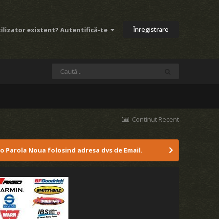
Înregistrare
ilizator existent? Autentifică-te
Continut Recent
 o Parola Noua folosind adresa dvs de Email.