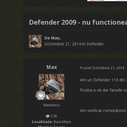
Defender 2009 - nu functionea
De
Max
,
Octombrie 21, 2014
în
Defender
Max
Postat
Octombrie 21, 2014
Am un Defender 110 din 20
Pozitia e ok dar farurile 
Members
Am verificat comutatorul 
7,3k
Localitate:
Baia Mare
Masina:
Toyota