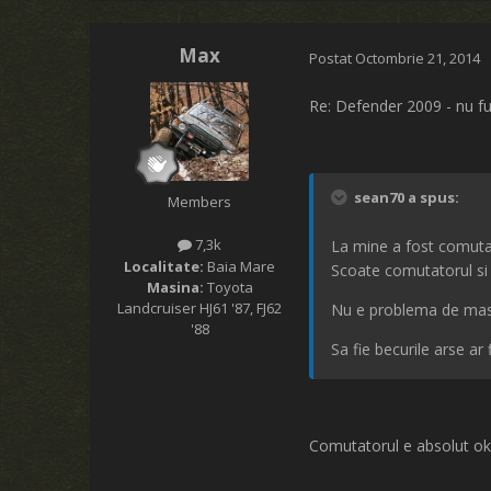
Max
Postat
Octombrie 21, 2014
Re: Defender 2009 - nu fu
sean70 a spus:
Members
7,3k
La mine a fost comutat
Localitate:
Baia Mare
Scoate comutatorul si 
Masina:
Toyota
Landcruiser HJ61 '87, FJ62
Nu e problema de masa
'88
Sa fie becurile arse ar 
Comutatorul e absolut ok,