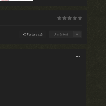
Partajează
Urmăritori
0