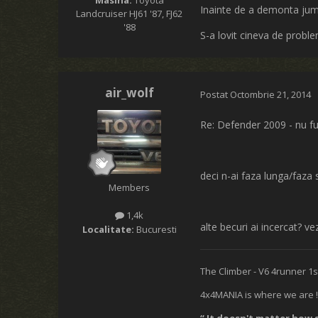
Inainte de a demonta juma
Landcruiser HJ61 '87, FJ62
'88
S-a lovit cineva de probl
air_wolf
Postat
Octombrie 21, 2014
Re: Defender 2009 - nu fu
deci n-ai faza lunga/faza 
Members
1,4k
alte becuri ai incercat? v
Localitate:
Bucuresti
The Climber - V6 4runner 1s
4x4MANIA is where we are !