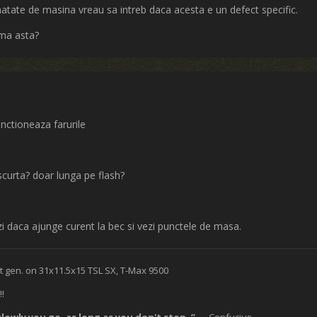
tate de masina vreau sa intreb daca acesta e un defect specific.
ema asta?
nctioneaza farurile
scurta? doar lunga pe flash?
ezi daca ajunge curent la bec si vezi punctele de masa.
t gen. on 31x11.5x15 TSL SX, T-Max 9500
!!