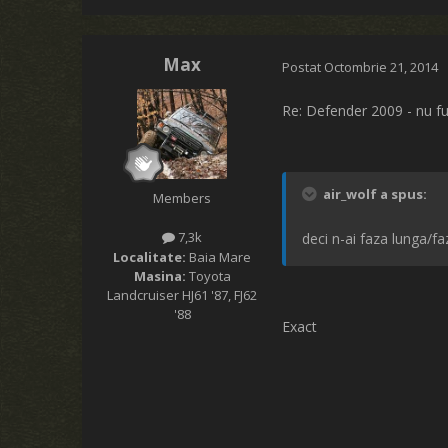
Max
Postat
Octombrie 21, 2014
Re: Defender 2009 - nu fu
air_wolf a spus:
Members
7,3k
deci n-ai faza lunga/fa
Localitate:
Baia Mare
Masina:
Toyota
Landcruiser HJ61 '87, FJ62
'88
Exact