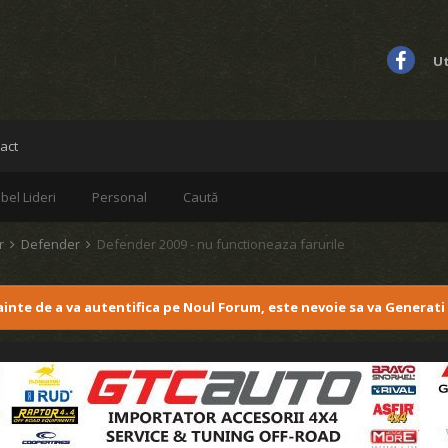
Ut
act
bel Lideri
Personal
Caută
er
Defender
Defender 2009 - nu functioneaza farurile
nainte de a va autentifica pe Noul Forum, este nevoie sa va Generati