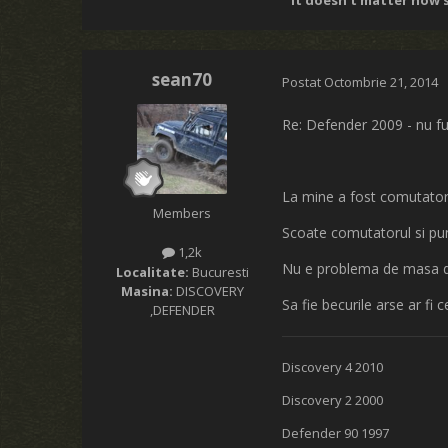
“ It doesn't matter how s
sean70
Postat
Octombrie 21, 2014
Re: Defender 2009 - nu fu
La mine a fost comutatoru
Members
Scoate comutatorul si pun
1,2k
Nu e problema de masa di
Localitate:
Bucuresti
Masina:
DISCOVERY
Sa fie becurile arse ar fi c
,DEFENDER
Discovery 4 2010
Discovery 2 2000
Defender 90 1997