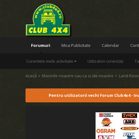
Forumuri
Mica Publicitate
Calendar
Cont
Curentele mele activitate
Utilizatori conectați
Ta
Acasă
Masinile noastre sau ca si ale noastre
Land Rov
Pentru utilizatorii vechi Forum Club4x4 - I