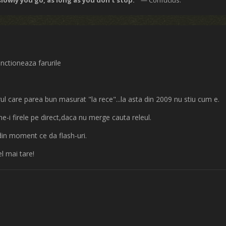
lowly you go, as long as you don't stop. ”
— Confucius.
nctioneaza farurile
l care parea bun masurat "la rece"...la asta din 2009 nu stiu cum e.
e-i firele pe direct,daca nu merge cauta releul.
n moment ce da flash-uri.
el mai tare!