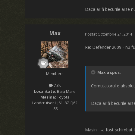
Daca ar fi becurile arse nu 
Max
Postat
Octombrie 21, 2014
Re: Defender 2009 - nu fu
Max a spus:
Members
7,3k
Comutatorul e absolut 
Localitate:
Baia Mare
Masina:
Toyota
Landcruiser HJ61 '87, FJ62
Daca ar fi becurile arse
'88
Masinii i-a fost schimbat