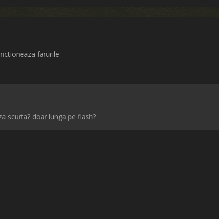
nctioneaza farurile
za scurta? doar lunga pe flash?