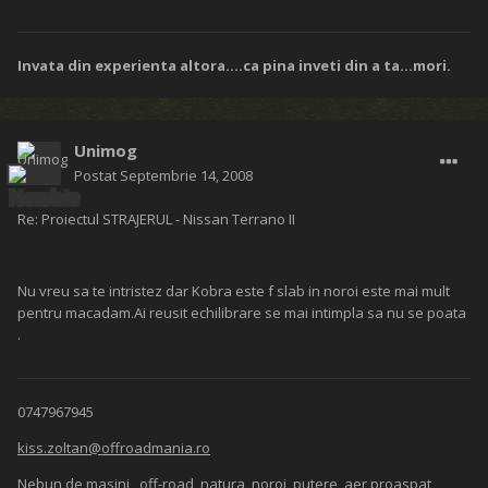
Invata din experienta altora....ca pina inveti din a ta...mori.
Unimog
Postat
Septembrie 14, 2008
Re: Proiectul STRAJERUL - Nissan Terrano II
Nu vreu sa te intristez dar Kobra este f slab in noroi este mai mult
pentru macadam.Ai reusit echilibrare se mai intimpla sa nu se poata
.
0747967945
kiss.zoltan@offroadmania.ro
Nebun de masini , off-road, natura, noroi, putere, aer proaspat