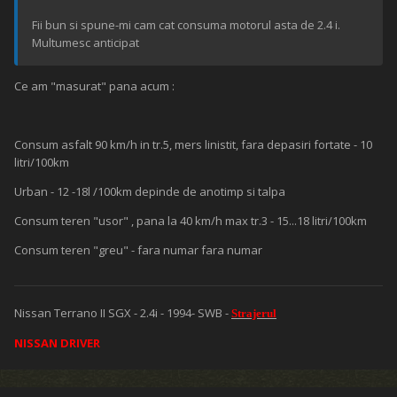
Fii bun si spune-mi cam cat consuma motorul asta de 2.4 i.
Multumesc anticipat
Ce am "masurat" pana acum :
Consum asfalt 90 km/h in tr.5, mers linistit, fara depasiri fortate - 10
litri/100km
Urban - 12 -18l /100km depinde de anotimp si talpa
Consum teren "usor" , pana la 40 km/h max tr.3 - 15...18 litri/100km
Consum teren "greu" - fara numar fara numar
Nissan Terrano II SGX - 2.4i - 1994- SWB -
Strajerul
NISSAN DRIVER