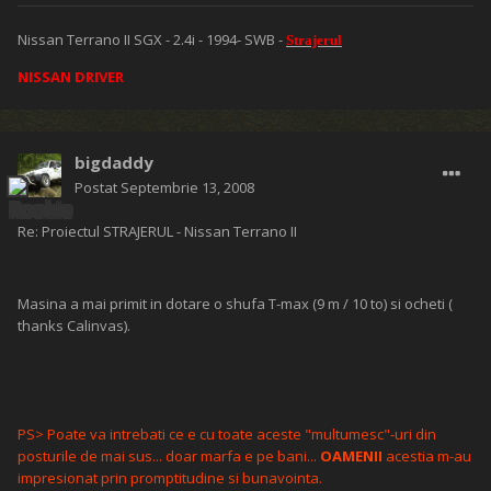
Nissan Terrano II SGX - 2.4i - 1994- SWB -
Strajerul
NISSAN DRIVER
bigdaddy
Postat
Septembrie 13, 2008
Re: Proiectul STRAJERUL - Nissan Terrano II
Masina a mai primit in dotare o shufa T-max (9 m / 10 to) si ocheti (
thanks Calinvas).
PS> Poate va intrebati ce e cu toate aceste "multumesc"-uri din
posturile de mai sus... doar marfa e pe bani...
OAMENII
acestia m-au
impresionat prin promptitudine si bunavointa.