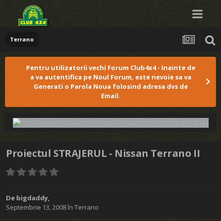
Terrano
Pentru utilizatorii vechi Forum Club4x4 - Inainte de
a va autentifica pe Noul Forum, este nevoie sa va
Generati o Parola Noua folosind adresa dvs de
Email.
Proiectul STRAJERUL - Nissan Terrano II
De
bigdaddy
,
Septembrie 13, 2008
în
Terrano