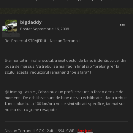
bigdaddy
Postat
Septembrie 16, 2008
Re: Proiectul STRAJERUL - Nissan Terrano II
S-a montat in final si scutul, a iesit destul de bine. E identic cu cel din
poza de mai sus. Va trebui sa mai fac in final si o "prelungire" la
scutul acesta, reductorul ramanand "pe afara" !
@Unimog - asa e , Cobra nu e un profil stralucit, a fost o decizie de
moment... De echilibrat sunt de bine de rau echilibrate , dar a trebuit
f. mult plumb. La 100 km/ora nu se simt vibratii specifice, iar mai sus
nu ma risc cu gume resapate.
Nissan Terrano II SGX - 2.4i - 1994- SWB -
Strajerul