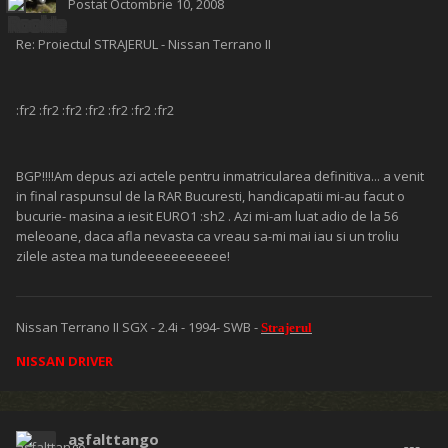
Postat
Octombrie 10, 2008
Re: Proiectul STRAJERUL - Nissan Terrano II
:fr2 :fr2 :fr2 :fr2 :fr2 :fr2 :fr2
BGP!!!!Am depus azi actele pentru inmatricularea definitiva... a venit
in final raspunsul de la RAR Bucuresti, handicapatii mi-au facut o
bucurie- masina a iesit EURO1 :sh2 . Azi mi-am luat adio de la 56
meleoane, daca afla nevasta ca vreau sa-mi mai iau si un troliu
zilele astea ma tundeeeeeeeeeee!
Nissan Terrano II SGX - 2.4i - 1994- SWB -
Strajerul
NISSAN DRIVER
asfalttango