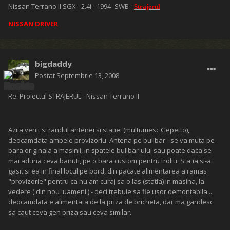
Nissan Terrano II SGX - 2.4i - 1994- SWB -
Strajerul
NISSAN DRIVER
bigdaddy
Postat
Septembrie 13, 2008
Re: Proiectul STRAJERUL - Nissan Terrano II
Azi a venit si randul antenei si statiei (multumesc Gepetto),
deocamdata ambele provizoriu. Antena pe bullbar - se va muta pe
bara originala a masinii, in spatele bullbar-ului sau poate daca se
mai aduna ceva banuti, pe o bara custom pentru troliu. Statia si-a
gasit si ea in final locul pe bord, din pacate alimentarea a ramas
"provizorie" pentru ca nu am curaj sa o las (statia) in masina, la
vedere ( din nou :uameni ) - deci trebuie sa fie usor demontabila...
deocamdata e alimentata de la priza de bricheta, dar ma gandesc
sa caut ceva gen priza sau ceva similar.