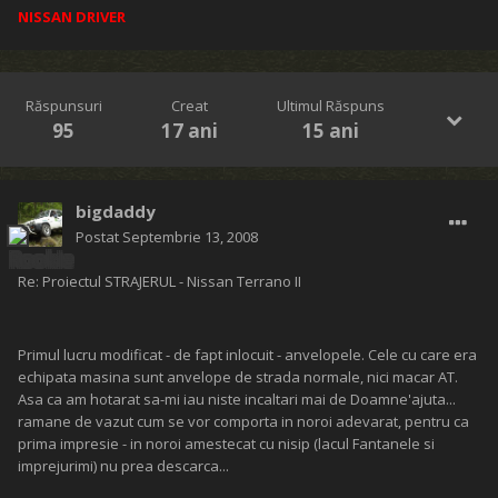
NISSAN DRIVER
Răspunsuri
Creat
Ultimul Răspuns
95
17 ani
15 ani
bigdaddy
Postat
Septembrie 13, 2008
Re: Proiectul STRAJERUL - Nissan Terrano II
Primul lucru modificat - de fapt inlocuit - anvelopele. Cele cu care era
echipata masina sunt anvelope de strada normale, nici macar AT.
Asa ca am hotarat sa-mi iau niste incaltari mai de Doamne'ajuta...
ramane de vazut cum se vor comporta in noroi adevarat, pentru ca
prima impresie - in noroi amestecat cu nisip (lacul Fantanele si
imprejurimi) nu prea descarca...