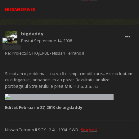
NISSAN DRIVER
bigdaddy
Postat
Septembrie 14, 2008
Re: Proiectul STRAJERUL - Nissan Terrano II
Si mai am o problema ... nu va fi o simpla modificare... Azi ma luptam
cu o frigaruie, iar banditii m-au pozat. Rezultatul analizei -
portbagajul Strajerului e prea
MIC
!!!! :ha: :ha: :ha:
Editat
Februarie 27, 2010
de bigdaddy
Nissan Terrano II SGX - 2.4i - 1994- SWB -
Strajerul