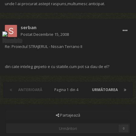
unde l ai procurat astept raspuns,multumesc anticipat.
serban
Postat
Decembrie 15, 2008
Re: Proiectul STRAJERUL - Nissan Terrano II
din cate inteleg gepeto e cu statiile.cum pot sa dau de el?
ANTERIOARĂ
Pagina 1 din 4
URMĂTOAREA
Partajează
Urmăritori
0