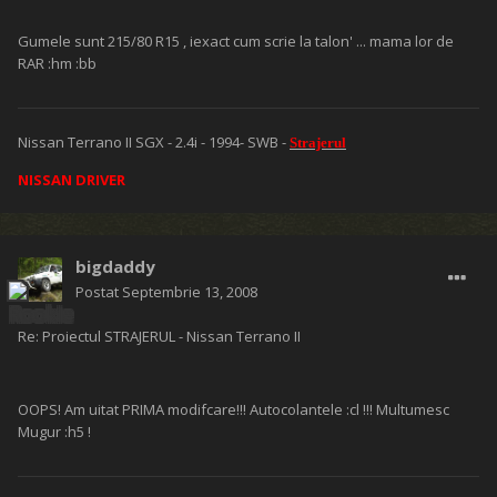
Gumele sunt 215/80 R15 , iexact cum scrie la talon' ... mama lor de
RAR :hm :bb
Nissan Terrano II SGX - 2.4i - 1994- SWB -
Strajerul
NISSAN DRIVER
bigdaddy
Postat
Septembrie 13, 2008
Re: Proiectul STRAJERUL - Nissan Terrano II
OOPS! Am uitat PRIMA modifcare!!! Autocolantele :cl !!! Multumesc
Mugur :h5 !