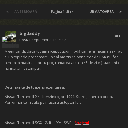
ANTERIOARĂ
Pagina 1 din 4
URMĂTOAREA
bigdaddy
Postat
Septembrie 13, 2008
M-am gandit daca tot am inceput usor modificarile la masina sa-i fac
si un topic de prezentare. Initial am zis ca pana trec de RAR nu fac
nimika la masina, dar cu programarea asta la 45 de zile ( :uameni )
nu mai am astampar.
Deci inainte de toate, prezentarea:
Nissan Terrano II 2.4 i benzinica, an 1994. Stare generala buna.
Performante initiale pe masura asteptarilor.
Nissan Terrano II SGX - 2.4i - 1994- SWB -
Strajerul