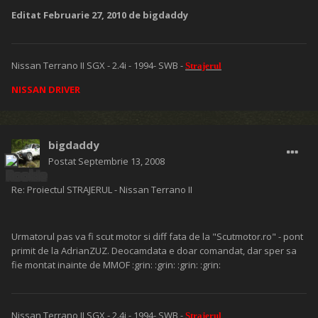
Editat
Februarie 27, 2010
de bigdaddy
Nissan Terrano II SGX - 2.4i - 1994- SWB -
Strajerul
NISSAN DRIVER
bigdaddy
Postat
Septembrie 13, 2008
Re: Proiectul STRAJERUL - Nissan Terrano II
Urmatorul pas va fi scut motor si diff fata de la "Scutmotor.ro" - pont
primit de la AdrianZUZ. Deocamdata e doar comandat, dar sper sa
fie montat inainte de MMOF :grin: :grin: :grin: :grin:
Nissan Terrano II SGX - 2.4i - 1994- SWB -
Strajerul