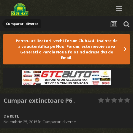
Cumparari diverse
Pentru utilizatorii vechi Forum Club4x4 - Inainte de
a va autentifica pe Noul Forum, este nevoie sa va
Generati o Parola Noua folosind adresa dvs de
Email.
Cumpar extinctoare P6 .
De
RETI
,
Noiembrie 25, 2015
în
Cumparari diverse