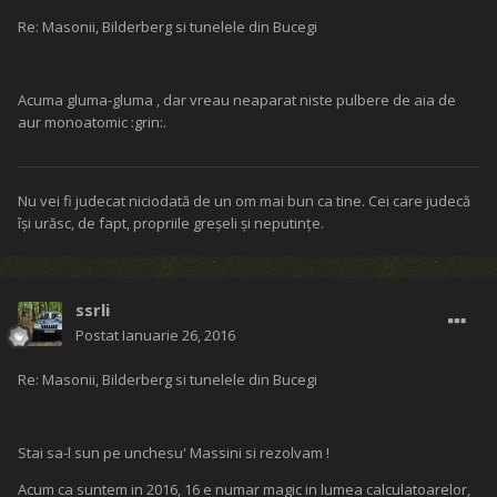
Re: Masonii, Bilderberg si tunelele din Bucegi
Acuma gluma-gluma , dar vreau neaparat niste pulbere de aia de
aur monoatomic :grin:.
Nu vei fi judecat niciodată de un om mai bun ca tine. Cei care judecă
îşi urăsc, de fapt, propriile greşeli şi neputinţe.
ssrli
Postat
Ianuarie 26, 2016
Re: Masonii, Bilderberg si tunelele din Bucegi
Stai sa-l sun pe unchesu' Massini si rezolvam !
Acum ca suntem in 2016, 16 e numar magic in lumea calculatoarelor,