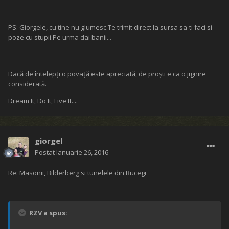
PS: Giorgele, cu tine nu glumesc.Te trimit direct la sursa sa-ti faci si
poze cu stupii.Pe urma dai banii...
Dacă de întelepţi o povaţă este apreciată, de proşti e ca o jignire
considerată.
Dream It, Do It, Live It....
giorgel
Postat
Ianuarie 26, 2016
Re: Masonii, Bilderberg si tunelele din Bucegi
RZV a spus: