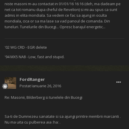
niste masoni m-au contactat in 01/01/16 16:16 (deh, ma dadeam pe
net ca tot romanu dupa cheful de Revelion) si mi-au spus ca sunt
admis in elita mondiala. Sa vedem ce fac sa ajung in oculta
mondiala, cica or sa ma lase sa vad panoul de comanda. Din
tuneluri. Tunelurile din Bucegi... Opresc barajul energetic...
'02 WG CRD - EGR delete
'94 MX5 NA8 - Low, fast and stupid.
FordRanger
Postat
Ianuarie 26, 2016
Re: Masonii, Bilderberg si tunelele din Bucegi
Sa-ti de Dumnezeu sanatate si sa ajungi printre membrii marcanti .
Nu ma uita cu pulberea aia :ha: .