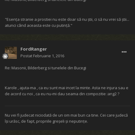
"Esenţa stranie a prostiei nu este doar să nu ştii, ci să nu vrei să ştii...
atunci când aceasta este cu putinţă."
FordRanger
Postat
Februarie 1, 2016
Re: Masonii, Bilderberg si tunelele din Bucegi
Karole , ajuta-ma , ca eu sunt mai incet la minte. Asta ne injura sau e
de acord cu noi , ca eu nu-mi dau seama din compozitie :ang2 ?
Nu vei fi judecat niciodată de un om mai bun ca tine. Cei care judecă
îşi urăsc, de fapt, propriile greşeli şi neputinţe.