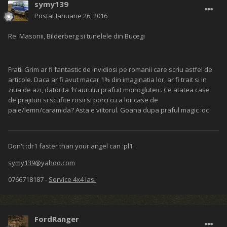
symy139
Postat
Ianuarie 26, 2016
Re: Masonii, Bilderberg si tunelele din Bucegi
Fratii Grim ar fi fantastic de invidiosi pe romanii care scriu astfel de
articole. Daca ar fi avut macar 1% din imaginatia lor, ar fi trait si in
ziua de azi, datorita 'h'aurului prafuit monogluteic. Ce atatea case
de prajituri si scufite rosii si porci cu a lor case de
paie/lemn/caramida? Asta e viitorul. Goana dupa praful magic :oc
Don't :dr1 faster than your angel can :pl1 .
symy139@yahoo.com
0766718187 -
Service 4x4 Iasi
FordRanger