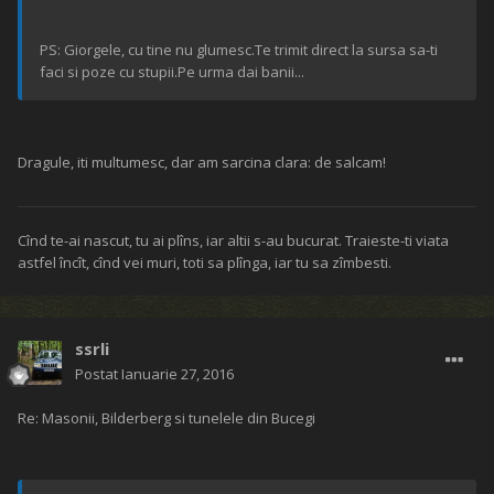
PS: Giorgele, cu tine nu glumesc.Te trimit direct la sursa sa-ti
faci si poze cu stupii.Pe urma dai banii...
Dragule, iti multumesc, dar am sarcina clara: de salcam!
Cînd te-ai nascut, tu ai plîns, iar altii s-au bucurat. Traieste-ti viata
astfel încît, cînd vei muri, toti sa plînga, iar tu sa zîmbesti.
ssrli
Postat
Ianuarie 27, 2016
Re: Masonii, Bilderberg si tunelele din Bucegi