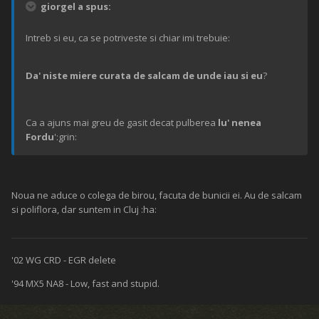
giorgel a spus:
Intreb si eu, ca se potriveste si chiar imi trebuie:
Da' niste miere curata de salcam de unde iau si eu
?
Ca a ajuns mai greu de gasit decat pulberea
lu' nenea
Fordu
':grin:
Noua ne aduce o colega de birou, facuta de bunicii ei. Au de salcam
si poliflora, dar suntem in Cluj :ha:
'02 WG CRD - EGR delete
'94 MX5 NA8 - Low, fast and stupid.