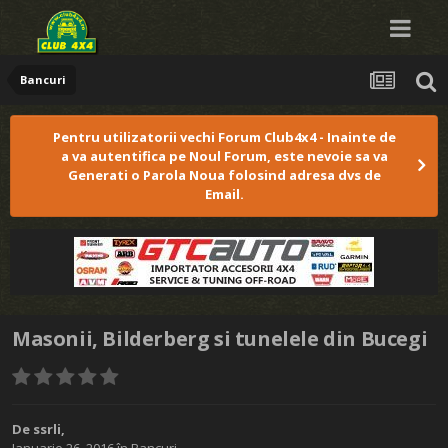
Bancuri
Pentru utilizatorii vechi Forum Club4x4 - Inainte de
a va autentifica pe Noul Forum, este nevoie sa va
Generati o Parola Noua folosind adresa dvs de
Email.
Masonii, Bilderberg si tunelele din Bucegi
De
ssrli
,