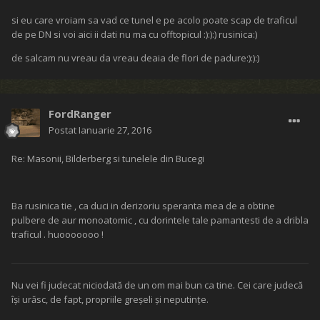
si eu care vroiam sa vad ce tunel e pe acolo poate scap de traficul
de pe DN si voi aici ii dati nu ma cu offtopicul :):):) rusinica:)
de salcam nu vreau da vreau deaia de flori de padure:):):)
FordRanger
Postat
Ianuarie 27, 2016
Re: Masonii, Bilderberg si tunelele din Bucegi
Ba rusinica tie , ca duci in derizoriu speranta mea de a obtine
pulbere de aur monoatomic , cu dorintele tale pamantesti de a dribla
traficul . huooooooo !
Nu vei fi judecat niciodată de un om mai bun ca tine. Cei care judecă
îşi urăsc, de fapt, propriile greşeli şi neputinţe.