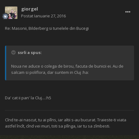
giorgel
Postat
Ianuarie 27, 2016
Re: Masonii, Bilderberg si tunelele din Bucegi
ssrli a spus:
Noua ne aduce o colega de birou, facuta de bunicii ei. Au de
salcam si poliflora, dar suntem in Cluj :ha:
Da' cat ii pan' la Cluj....:h5
Cînd te-ai nascut, tu ai plîns, iar altii s-au bucurat. Traieste-ti viata
astfel încît, cînd vei muri, toti sa plînga, iar tu sa zîmbesti.