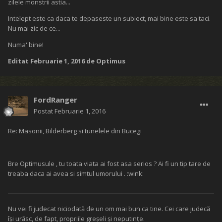
zilele monstrii astia...
Intelept este ca daca te depaseste un subiect, mai bine este sa taci.
Nu mai zic de ce...
Numa' bine!
Editat
Februarie 1, 2016
de Optimus
FordRanger
Postat
Februarie 1, 2016
Re: Masonii, Bilderberg si tunelele din Bucegi
Bre Optimusule , tu toata viata ai fost asa serios ? Ai fi un tip tare de
treaba daca ai avea si simtul umorului . :wink:
Nu vei fi judecat niciodată de un om mai bun ca tine. Cei care judecă
îşi urăsc, de fapt, propriile greşeli şi neputinţe.