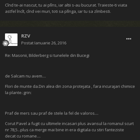
Cînd te-ai nascut, tu ai plîns, iar altii s-au bucurat. Traieste-ti viata
astfel încît, cînd vei muri, toti sa plînga, iar tu sa zîmbesti.
RZV
Postat
Ianuarie 26, 2016
Re: Masonii, Bilderberg si tunelele din Bucegi
de Salcam nu avem....
Flori de munte da.Din alea din zona protejata , fara incurajari chimice
la plante.:grin:
Praf de mers sau praf de stele la fel de valoros....
Corut Pavel a fugit cu ultimele incasari plus avansul la romanul scurt
nr 78,5...plus ca merge mai bine in era digitala cu stiri fanteziste
decat cu romane....