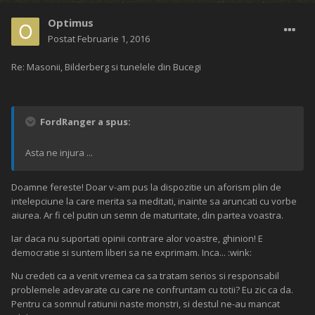
Optimus
Postat
Februarie 1, 2016
Re: Masonii, Bilderberg si tunelele din Bucegi
FordRanger a spus:
Asta ne injura ...
Doamne fereste! Doar v-am pus la dispozitie un aforism plin de
intelepciune la care merita sa meditati, inainte sa aruncati cu vorbe
aiurea. Ar fi cel putin un semn de maturitate, din partea voastra.
Iar daca nu suportati opinii contrare alor voastre, ghinion! E
democratie si suntem liberi sa ne exprimam. Inca... :wink:
Nu credeti ca a venit vremea ca sa tratam serios si responsabil
problemele adevarate cu care ne confruntam cu totii? Eu zic ca da.
Pentru ca somnul ratiunii naste monstri, si destul ne-au mancat