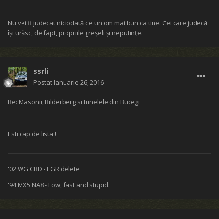
Nu vei fi judecat niciodată de un om mai bun ca tine. Cei care judecă
îşi urăsc, de fapt, propriile greşeli şi neputinţe.
ssrli
Postat
Ianuarie 26, 2016
Re: Masonii, Bilderberg si tunelele din Bucegi
Esti cap de lista !
'02 WG CRD - EGR delete
'94 MX5 NA8 - Low, fast and stupid.