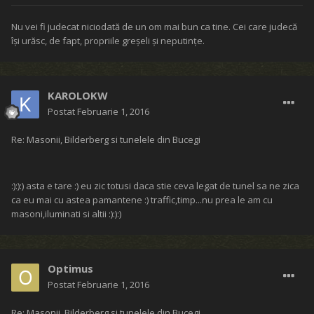
Nu vei fi judecat niciodată de un om mai bun ca tine. Cei care judecă
îşi urăsc, de fapt, propriile greşeli şi neputinţe.
KAROLOKW
Postat
Februarie 1, 2016
Re: Masonii, Bilderberg si tunelele din Bucegi
:):):) asta e tare :) eu zic totusi daca stie ceva legat de tunel sa ne zica
ca eu mai cu astea pamantene :) traffic,timp...nu prea le am cu
masoni,iluminati si altii :):):)
Optimus
Postat
Februarie 1, 2016
Re: Masonii, Bilderberg si tunelele din Bucegi