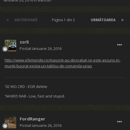
Ianuarie 26, 2016
în
Bancuri
ANTERIOARĂ
Pagina 1 din 2
URMĂTOAREA
ssrli
Postat
Ianuarie 26, 2016
http://www.efemeride.ro/masonii-au-dezvaluit-ce-este-ascuns-in-
muntii-bucegi-exista-un-tablou-de-comanda-urias
'02 WG CRD - EGR delete
'94 MX5 NA8 - Low, fast and stupid.
FordRanger
Postat
Ianuarie 26, 2016