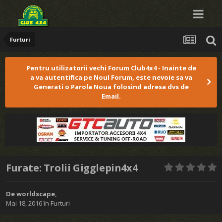
Furturi
Pentru utilizatorii vechi Forum Club4x4 - Inainte de
a va autentifica pe Noul Forum, este nevoie sa va
Generati o Parola Noua folosind adresa dvs de
Email.
Furate: Trolii Gigglepin4x4
De
worldscape
,
Mai 18, 2016
în
Furturi