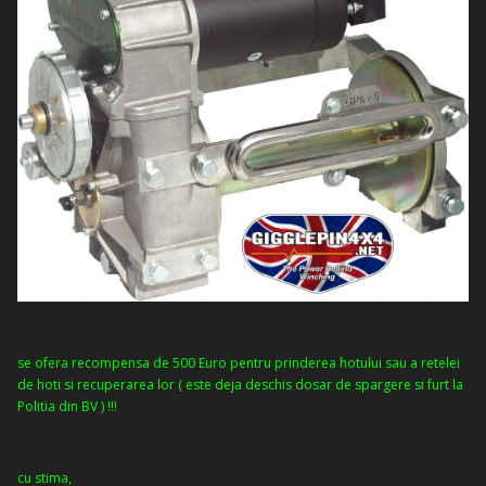
se ofera recompensa de 500 Euro pentru prinderea hotului sau a retelei
de hoti si recuperarea lor ( este deja deschis dosar de spargere si furt la
Politia din BV ) !!!
cu stima,