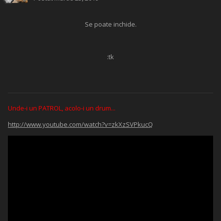
Se poate inchide.
:tk
Unde-i un PATROL, acolo-i un drum...
http://www.youtube.com/watch?v=zkXzSVPkucQ