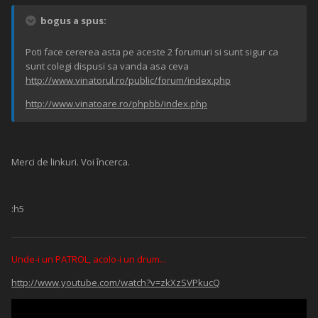
bogus a spus:
Poti face cererea asta pe aceste 2 forumuri si sunt sigur ca
sunt colegi dispusi sa vanda asa ceva
http://www.vinatorul.ro/public/forum/index.php
http://www.vinatoare.ro/phpbb/index.php
Merci de linkuri. Voi încerca.
:h5
Unde-i un PATROL, acolo-i un drum...
http://www.youtube.com/watch?v=zkXzSVPkucQ