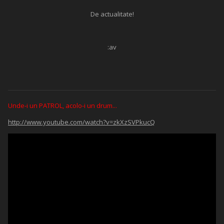
De actualitate!
:av
Unde-i un PATROL, acolo-i un drum...
http://www.youtube.com/watch?v=zkXzSVPkucQ