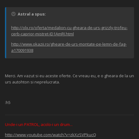
Astral a spus:
http://olx.ro/oferta/medalion-cu-gheara-de-urs-grizzly-trofeu-
cerb-caprior-mistret-ID1AmRJ.html
http://www.okazii.ro/gheare-de-urs-montate-pe-lemn-de-fag-
a170091938
Merci. Am vazut si eu aceste oferte. Ce vreau eu, e o gheara de la un
urs autohton si neprelucrata.
:h5
Unde-i un PATROL, acolo-i un drum...
http://www.youtube.com/watch?v=zkXzSVPkucQ