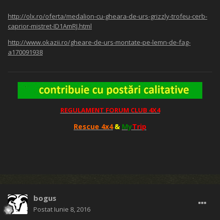
http://olx.ro/oferta/medalion-cu-gheara-de-urs-grizzly-trofeu-cerb-
caprior-mistret-ID1AmRJ.html
http://www.okazii.ro/gheare-de-urs-montate-pe-lemn-de-fag-
a170091938
REGULAMENT FORUM CLUB 4X4
Rescue 4x4
&
My
Trip
bogus
Postat
Iunie 8, 2016