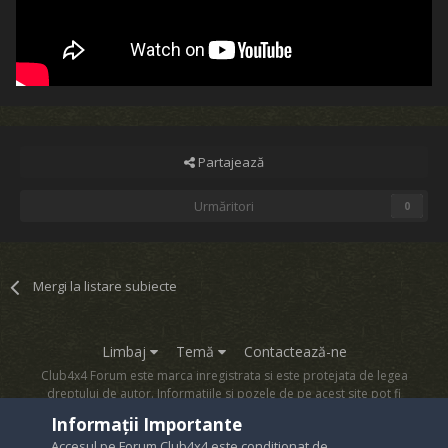
Partajează
Urmăritori
0
Mergi la listare subiecte
Limbaj
Temă
Contactează-ne
Club4x4 Forum este marca inregistrata si este protejata de legea
dreptului de autor. Informatiile si pozele de pe acest site pot fi
copiate numai cu acordul proprietarului sau.
Informații Importante
Powered by Invision Community
Accesul pe Forum Club4x4 este conditionat de