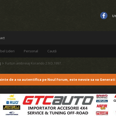
Ut
act
bel Lideri
Personal
Caută
g
Furtun ambreiaj Korando 2.9 D,1997.
nainte de a va autentifica pe Noul Forum, este nevoie sa va Generati