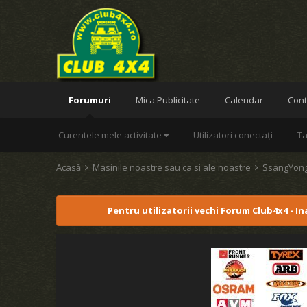
Forumuri
Mica Publicitate
Calendar
Cont
Curentele mele activitate
Utilizatori conectați
Ta
Acasă
Masinile noastre sau ca si ale noastre
SsangYon
Pentru utilizatorii vechi Forum Club4x4 - I