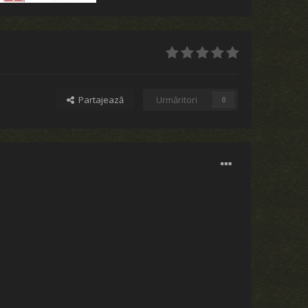
Partajează
Urmăritori
0