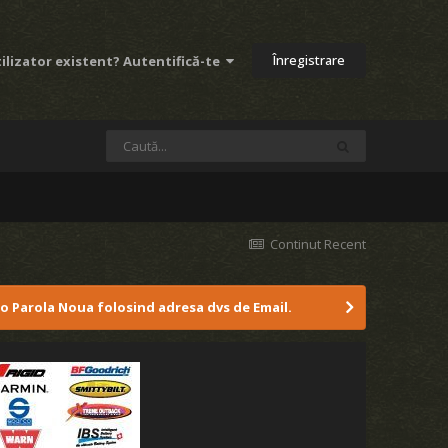
Înregistrare
ilizator existent? Autentifică-te
Continut Recent
 o Parola Noua folosind adresa dvs de Email.