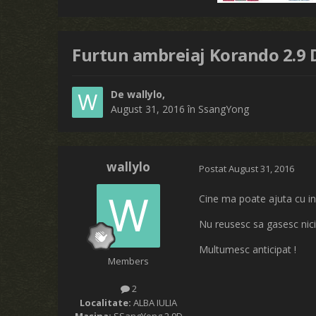
Furtun ambreiaj Korando 2.9 
De
wallylo
,
August 31, 2016
în
SsangYong
wallylo
Postat
August 31, 2016
Cine ma poate ajuta cu i
Nu reusesc sa gasesc nici
Multumesc anticipat !
Members
2
Localitate:
ALBA IULIA
Masina:
SSangYong 2.9D