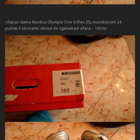
-clapari dama Nordica Olympia One 6 (flex 35), mondopoint 24.
purtati 3 sezoane, destul de zgariati pe afara. - 100 lei