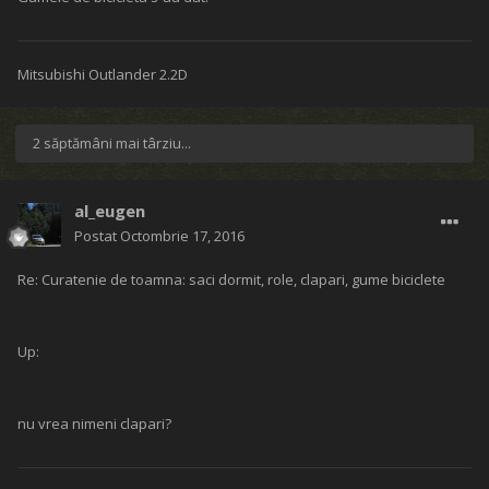
Mitsubishi Outlander 2.2D
2 săptămâni mai târziu...
al_eugen
Postat
Octombrie 17, 2016
Re: Curatenie de toamna: saci dormit, role, clapari, gume biciclete
Up:
nu vrea nimeni clapari?