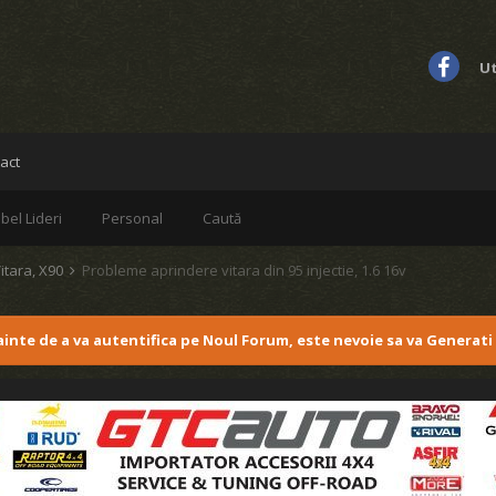
Ut
act
bel Lideri
Personal
Caută
itara, X90
Probleme aprindere vitara din 95 injectie, 1.6 16v
nainte de a va autentifica pe Noul Forum, este nevoie sa va Generati