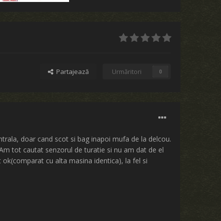
Partajează
Urmăritori
0
entrala, doar cand scot si bag inapoi mufa de la delcou.
 Am tot cautat senzorul de turatie si nu am dat de el
k(comparat cu alta masina identica), la fel si