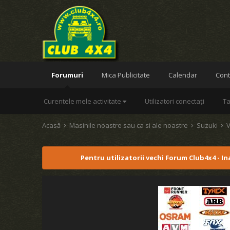
Forumuri
Mica Publicitate
Calendar
Cont
Curentele mele activitate
Utilizatori conectați
Ta
Acasă
Masinile noastre sau ca si ale noastre
Suzuki
V
Pentru utilizatorii vechi Forum Club4x4 - I