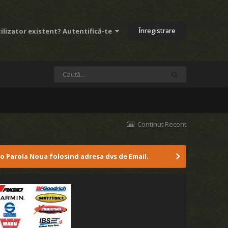
Înregistrare
ilizator existent? Autentifică-te
Continut Recent
 o Parola Noua folosind adresa dvs de Email.