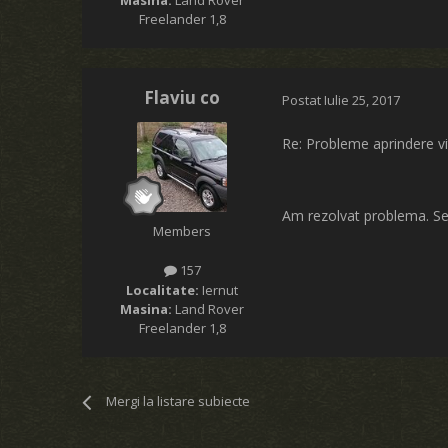
Freelander 1,8
Flaviu co
Postat
Iulie 25, 2017
Re: Probleme aprindere vit
Am rezolvat problema. Se
Members
157
Localitate:
Iernut
Masina:
Land Rover
Freelander 1,8
Mergi la listare subiecte