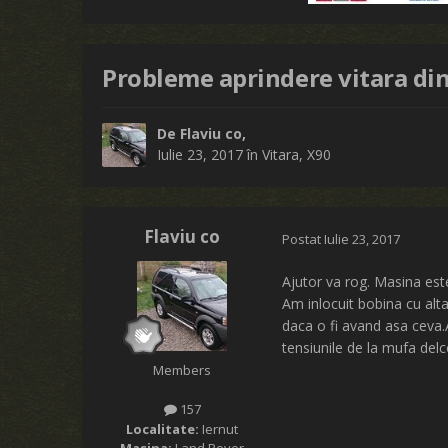
Probleme aprindere vitara din 
De
Flaviu co
,
Iulie 23, 2017
în
Vitara, X90
Flaviu co
Postat
Iulie 23, 2017
Ajutor va rog. Masina este
Am inlocuit bobina cu alta
daca o fi avand asa ceva.
tensiunile de la mufa delc
Members
157
Localitate:
Iernut
Masina:
Land Rover