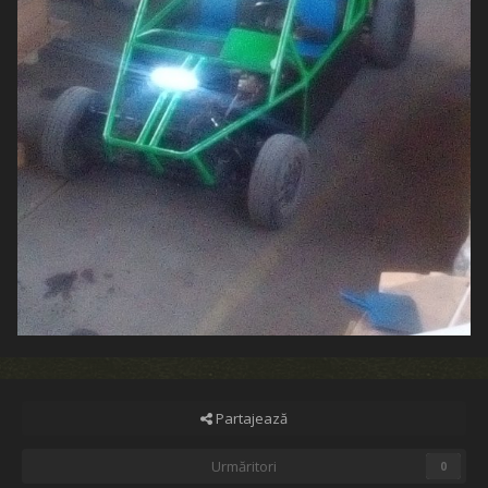
Partajează
Urmăritori
0