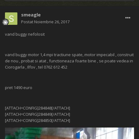
smeagle
Postat
Noiembrie 26, 2017
vand buggy nefolosit
vand buggy motor 1,4 mpi tractiune spate, motor impecabil , construit
de nou , probat si atat , functioneaza foarte bine , se poate vedea in
Ciorogarla , Ilfov , tel 0762 612 452
pret 1490 euro
[ATTACH=CONFIG]284848[/ATTACH]
[ATTACH=CONFIG]284849[/ATTACH]
[ATTACH=CONFIG]284850[/ATTACH]