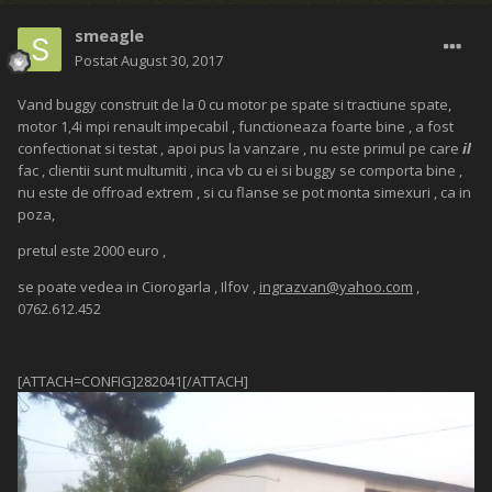
smeagle
Postat
August 30, 2017
Vand buggy construit de la 0 cu motor pe spate si tractiune spate,
motor 1,4i mpi renault impecabil , functioneaza foarte bine , a fost
confectionat si testat , apoi pus la vanzare , nu este primul pe care
il
fac , clientii sunt multumiti , inca vb cu ei si buggy se comporta bine ,
nu este de offroad extrem , si cu flanse se pot monta simexuri , ca in
poza,
pretul este 2000 euro ,
se poate vedea in Ciorogarla , Ilfov ,
ingrazvan@yahoo.com
,
0762.612.452
[ATTACH=CONFIG]282041[/ATTACH]