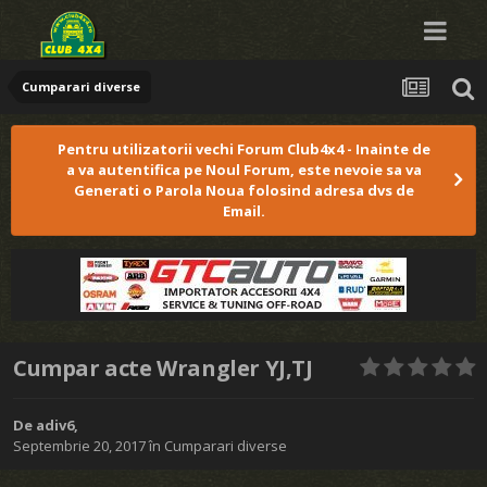
Cumparari diverse
Pentru utilizatorii vechi Forum Club4x4 - Inainte de
a va autentifica pe Noul Forum, este nevoie sa va
Generati o Parola Noua folosind adresa dvs de
Email.
Cumpar acte Wrangler YJ,TJ
De
adiv6
,
Septembrie 20, 2017
în
Cumparari diverse