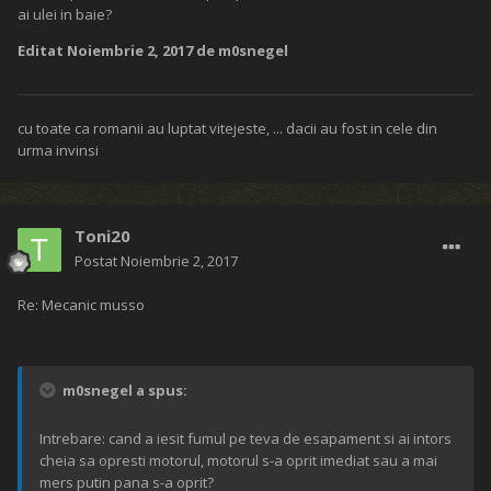
ai ulei in baie?
Editat
Noiembrie 2, 2017
de m0snegel
cu toate ca romanii au luptat vitejeste, ... dacii au fost in cele din
urma invinsi
Toni20
Postat
Noiembrie 2, 2017
Re: Mecanic musso
m0snegel a spus:
Intrebare: cand a iesit fumul pe teva de esapament si ai intors
cheia sa opresti motorul, motorul s-a oprit imediat sau a mai
mers putin pana s-a oprit?