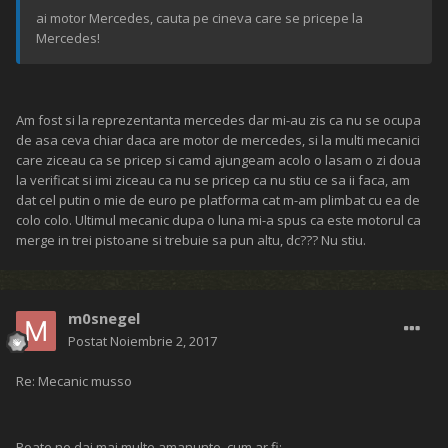
ai motor Mercedes, cauta pe cineva care se pricepe la
Mercedes!
Am fost si la reprezentanta mercedes dar mi-au zis ca nu se ocupa
de asa ceva chiar daca are motor de mercedes, si la multi mecanici
care ziceau ca se pricep si camd ajungeam acolo o lasam o zi doua
la verificat si imi ziceau ca nu se pricep ca nu stiu ce sa ii faca, am
dat cel putin o mie de euro pe platforma cat m-am plimbat cu ea de
colo colo. Ultimul mecanic dupa o luna mi-a spus ca este motorul ca
merge in trei pistoane si trebuie sa pun altu, dc??? Nu stiu.
m0snegel
Postat
Noiembrie 2, 2017
Re: Mecanic musso
Poate ne dai mai multe amanunte, cum ar fi: