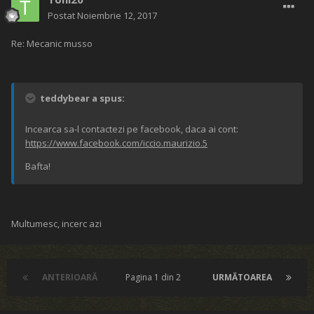
Postat
Noiembrie 12, 2017
Re: Mecanic musso
teddybear a spus:
Incearca sa-l contactezi pe facebook, daca ai cont:
https://www.facebook.com/iccio.maurizio.5
Bafta!
Multumesc, incerc azi
ANTERIOARĂ
Pagina 1 din 2
URMĂTOAREA