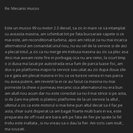
Re: Mecanic musso
Este un musso 99 cu motor 2.3 diesel, sa zic in mare ce sa intamplat
cu aceasta masina, am schimbat tot pe fata bucsaraie capete si ce
mai este, am reconditionat turbina, apoi am relizat ca nu mai incarca
alternatorul am comandat unul nou, nu eu cel de la service si de aici
a plecat totul ,a zis ca nu merge imi trebuia masina au zis sa plec asa
desi mai aveam niste fire in porbagaj cica nu are nimic, la scurt timp
o zi duoa ma lasat pe autostrada iesa fum de parca luase foc, am
dus-o pe platforma inapoi la service sau uitat au zis dupa doua zile
ca e gata am plecat masina in loc sa se tureze venea in nas parca
nu avea putere, am revenit la ei ce au facut ca masina nu mai
porneste la cheie o porneau mecanic cica alternatorul nu era bun
am alutl nou acum dar nu este conectat sa nu il mai strice si pe asta,
si de 2ani ma plimb si platesc platforme de la un service la altul ,
ultimul a zis ca este motorul si mai bine pun altul decat sa il fac pe
asta, chiar sunt disperat ca am bagat foarte multi bani in ea, este
preparata de off road are bara arb pe fata de fier pe spate la fel
troliu este inaltata , si nu vreau sa o dau la fier. Am scris cam mult ,
ma scuzati.