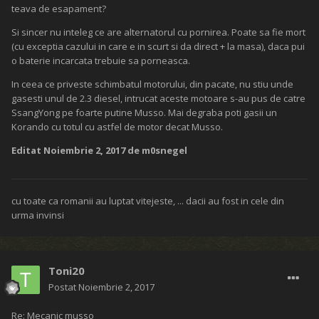
teava de esapament?
Si sincer nu inteleg ce are alternatorul cu pornirea. Poate sa fie mort
(cu exceptia cazului in care e in scurt si da direct + la masa), daca pui
o baterie incarcata trebuie sa porneasca.
In ceea ce priveste schimbatul motorului, din pacate, nu stiu unde
gasesti unul de 2.3 diesel, intrucat aceste motoare s-au pus de catre
SsangYong pe foarte putine Musso. Mai degraba poti gasii un
Korando cu totul cu astfel de motor decat Musso.
Editat
Noiembrie 2, 2017
de m0snegel
cu toate ca romanii au luptat vitejeste, ... dacii au fost in cele din
urma invinsi
Toni20
Postat
Noiembrie 2, 2017
Re: Mecanic musso