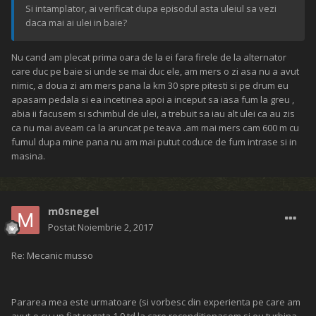
Si intamplator, ai verificat dupa episodul asta uleiul sa vezi
daca mai ai ulei in baie?
Nu cand am plecat prima oara de la ei fara firele de la alternator
care duc pe baie si unde se mai duc ele, am mers o zi asa nu a avut
nimic, a doua zi am mers pana la km 30 spre pitesti si pe drum eu
apasam pedala si ea incetinea apoi a inceput sa iasa fum la greu ,
abia ii facusem si schimbul de ulei, a trebuit sa iau alt ulei ca au zis
ca nu mai aveam ca la aruncat pe teava .am mai mers cam 600 m cu
fumul dupa mine pana nu am mai putut coduce de fum intrase si in
masina.
m0snegel
Postat
Noiembrie 2, 2017
Re: Mecanic musso
Pararea mea este urmatoare (si vorbesc din experienta pe care am