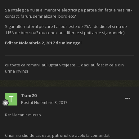
Sa inteleg ca nu ai alimentare electrica pe partea din fata a masinii -
contact, faruri, semnalizare, bord etc?
Sigur alternatorul pe care l-ai pus este de 75A - de diesel si nu de
115A de benzina? (au conexiuni diferite si poti arde sigurantele).
Editat
Noiembrie 2, 2017
de m0snegel
cu toate ca romanii au luptat vitejeste, ... dacii au fost in cele din
urma invinsi
Toni20
Postat
Noiembrie 3, 2017
Re: Mecanic musso
Chiar nu stiu de cat este, patronul de acolo la comandat.