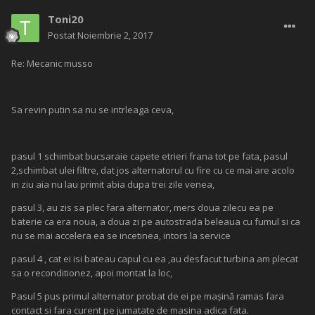
Toni20
Postat
Noiembrie 2, 2017
Re: Mecanic musso
Sa revin putin sa nu se intrleaga ceva,
pasul 1 schimbat bucsaraie capete etrieri frana tot pe fata, pasul
2,schimbat ulei filtre, dat jos alternatorul cu fire cu ce mai are acolo
in ziu aia nu lau primit abia dupa trei zile venea,
pasul 3, au zis sa plec fara alternator, mers doua zilecu ea pe
baterie ca era noua, a doua zi pe autostrada beleaua cu fumul si ca
nu se mai accelera ea se incetinea, intors la service
pasul 4 , cat ei isi bateau capul cu ea ,au desfacut turbina am plecat
sa o reconditionez, apoi montat la loc,
Pasul 5 pus primul alternator probat de ei pe mașină ramas fara
contact si fara curent pe jumatate de masina adica fata.