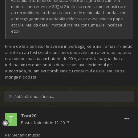
variabila a turbinei comandata electronic(((nu stiu cum e la
motorul mercedes de 2.3)) si 2 inclin sa cred ca meseriasii care
au reconditionat turbina au facut-o de mintuiala chiar daca nu
ar merge geometria variabila deloc nu ar avea voie sa pape
atit ulei.Mai da detalii motorul inainte consuma ulei incalzea
etc??
Firele de la alternator le aveam in porbagaj, ce a mai ramas imi aduc
aminte ca au fost izolate, am mers doua zile fara alternator, bateria
era nou pe masina am baterie de 90 A, am scris la pagina doi ca
turbina am reconditionat-o dupa ce am avut incidentul pe
autostrada, nu am avut probleme cu consumul de ulei sau sa se
incinga niciodata.
2 săptămâni mai târziu...
Toni20
Postat
Noiembrie 12, 2017
Re: Mecanic musso