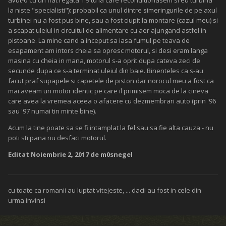
avut-o cu un fiat regata 1.9 td la care reconditionasem si eu turbina
la niste "specialisti"): probabil ca unul dintre simeringurile de pe axul
turbinei nu a fost pus bine, sau a fost ciupit la montare (cazul meu) si
a scapat uleiul in circuitul de alimentare cu aer ajungand astfel in
pistoane. La mine cand a inceput sa iasa fumul pe teava de
esapament am intors cheia sa opresc motorul, si desi eram langa
masina cu cheia in mana, motorul s-a oprit dupa cateva zeci de
secunde dupa ce s-a terminat uleiul din baie. Binenteles ca s-au
facut praf supapele si capetele de piston dar norocul meu a fost ca
mai aveam un motor identic pe care il primisem moca de la cineva
care avea la vremea aceea o afacere cu dezmembrari auto (prin '96
sau '97 numai tin minte bine).
Acum la tine poate sa se fi intamplat la fel sau sa fie alta cauza - nu
poti sti pana nu desfaci motorul.
Editat
Noiembrie 2, 2017
de m0snegel
cu toate ca romanii au luptat vitejeste, ... dacii au fost in cele din
urma invinsi