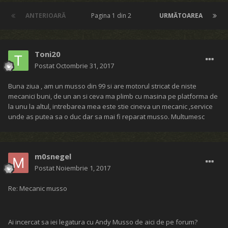
ANTERIOARĂ
Pagina 1 din 2
URMĂTOAREA
Toni20
Postat
Octombrie 31, 2017
Buna ziua , am un musso din 99 si are motorul stricat de niste
mecanici buni, de un an si ceva ma plimb cu masina pe platforma de
la unu la altul, intrebarea mea este stie cineva un mecanic ,service
unde as putea sa o duc dar sa mai fi reparat musso. Multumesc
m0snegel
Postat
Noiembrie 1, 2017
Re: Mecanic musso
Ai incercat sa iei legatura cu Andy Musso de aici de pe forum?