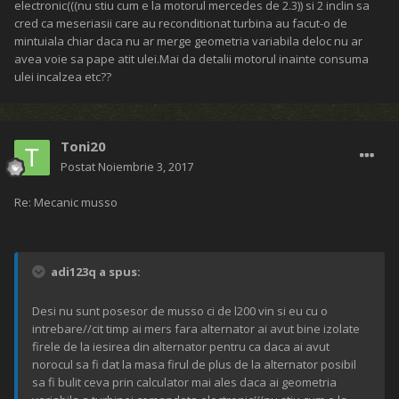
electronic(((nu stiu cum e la motorul mercedes de 2.3)) si 2 inclin sa
cred ca meseriasii care au reconditionat turbina au facut-o de
mintuiala chiar daca nu ar merge geometria variabila deloc nu ar
avea voie sa pape atit ulei.Mai da detalii motorul inainte consuma
ulei incalzea etc??
Toni20
Postat
Noiembrie 3, 2017
Re: Mecanic musso
adi123q a spus:
Desi nu sunt posesor de musso ci de l200 vin si eu cu o
intrebare//cit timp ai mers fara alternator ai avut bine izolate
firele de la iesirea din alternator pentru ca daca ai avut
norocul sa fi dat la masa firul de plus de la alternator posibil
sa fi bulit ceva prin calculator mai ales daca ai geometria