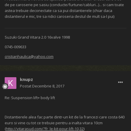
de pe caroserie pe sasiu (conducte/furtune/cabluri...)... si cam toate
astea trebuie deconectate ca sa pui distantierele (chiar daca
distantierul e mic, tre sa ridici caroseria destul de mult sa-l pui)
Suzuki Grand Vitara 2.0 16valve 1998
0745-009633
cristianhaulica@yahoo.com
knupz
Postat
Decembrie 8, 2017
Re: Suspension lift+ body lift
Distantierele alea fac parte dintr-un kit de la francezi care costa 640
euro si vine cu tot ce trebuie pentru a inalta vitara 10cm
(
http://vitarasud.com/?fr_le-kit-pour-lift-10,32
)