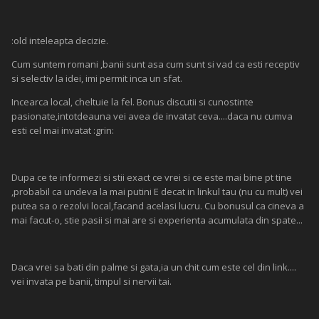
:old inteleapta decizie.
Cum suntem romani ,banii sunt asa cum sunt si vad ca esti receptiv
si selectiv la idei, imi permit inca un sfat.
Incearca local, cheltuie la fel. Bonus discutii si cunostinte
pasionate,intotdeauna vei avea de invatat ceva....daca nu cumva
esti cel mai invatat :grin:
Dupa ce te informezi si stii exact ce vrei si ce este mai bine pt tine
,probabil ca undeva la mai putini E decat in linkul tau (nu cu mult) vei
putea sa o rezolvi local,facand acelasi lucru. Cu bonusul ca cineva a
mai facut-o, stie pasii si mai are si experienta acumulata din spate...
Daca vrei sa bati din palme si gata,ia un chit cum este cel din link....
vei invata pe banii, timpul si nervii tai.