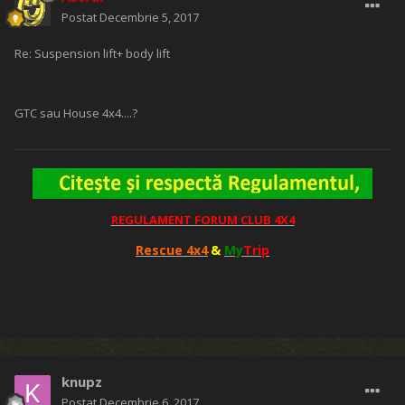
Postat
Decembrie 5, 2017
Re: Suspension lift+ body lift
GTC sau House 4x4....?
REGULAMENT FORUM CLUB 4X4
Rescue 4x4
&
My
Trip
knupz
Postat
Decembrie 6, 2017