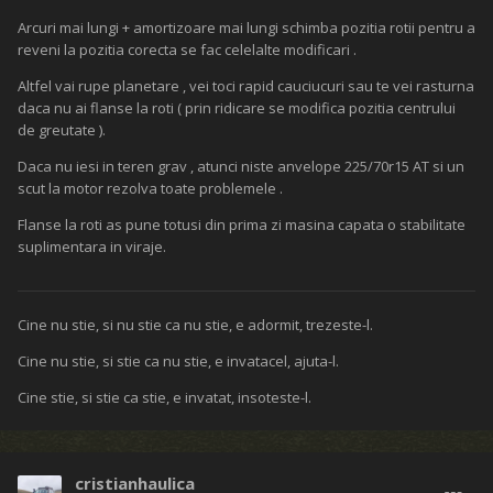
Arcuri mai lungi + amortizoare mai lungi schimba pozitia rotii pentru a
reveni la pozitia corecta se fac celelalte modificari .
Altfel vai rupe planetare , vei toci rapid cauciucuri sau te vei rasturna
daca nu ai flanse la roti ( prin ridicare se modifica pozitia centrului
de greutate ).
Daca nu iesi in teren grav , atunci niste anvelope 225/70r15 AT si un
scut la motor rezolva toate problemele .
Flanse la roti as pune totusi din prima zi masina capata o stabilitate
suplimentara in viraje.
Cine nu stie, si nu stie ca nu stie, e adormit, trezeste-l.
Cine nu stie, si stie ca nu stie, e invatacel, ajuta-l.
Cine stie, si stie ca stie, e invatat, insoteste-l.
cristianhaulica