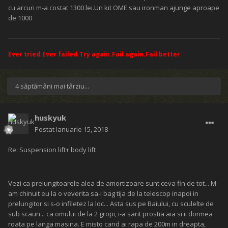
cu arcuri m-a costat 1300 lei.Un kit OME sau ironman ajunge aproape
de 1000
Ever tried.Ever failed.Try again.Fail again.Fail better
4 săptămâni mai târziu...
huskyuk
Postat
Ianuarie 15, 2018
Re: Suspension lift+ body lift
Vezi ca prelungitoarele alea de amortizoare sunt ceva fin de tot... M-
am chinuit eu la o veverita sa-i bag tija de la telescop inapoi in
prelungitor si s-o infiletez la loc... Asta sus pe Baiului, cu sculelte de
sub scaun... ca omului de la 2 gropi, i-a sarit prostia aia si ii dormea
roata pe langa masina. E misto cand ai rapa de 200m in dreapta,