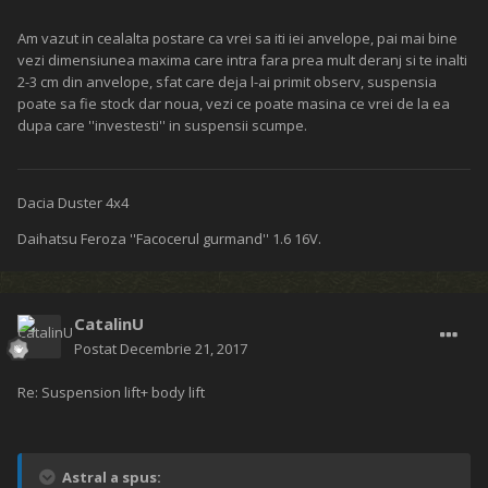
Am vazut in cealalta postare ca vrei sa iti iei anvelope, pai mai bine
vezi dimensiunea maxima care intra fara prea mult deranj si te inalti
2-3 cm din anvelope, sfat care deja l-ai primit observ, suspensia
poate sa fie stock dar noua, vezi ce poate masina ce vrei de la ea
dupa care ''investesti'' in suspensii scumpe.
Dacia Duster 4x4
Daihatsu Feroza ''Facocerul gurmand'' 1.6 16V.
CatalinU
Postat
Decembrie 21, 2017
Re: Suspension lift+ body lift
Astral a spus: