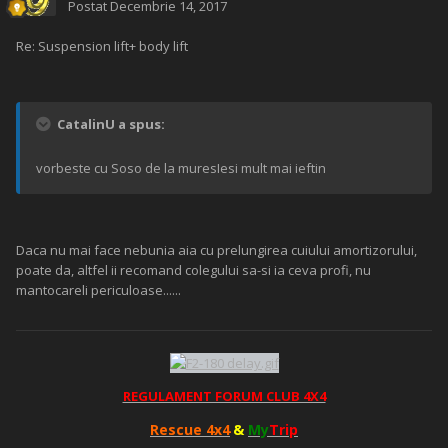
Postat
Decembrie 14, 2017
Re: Suspension lift+ body lift
CatalinU a spus:
vorbeste cu Soso de la muresIesi mult mai ieftin
Daca nu mai face nebunia aia cu prelungirea cuiului amortizorului,
poate da, altfel ii recomand colegului sa-si ia ceva profi, nu
mantocareli periculoase......
REGULAMENT FORUM CLUB 4X4
Rescue 4x4
&
My
Trip