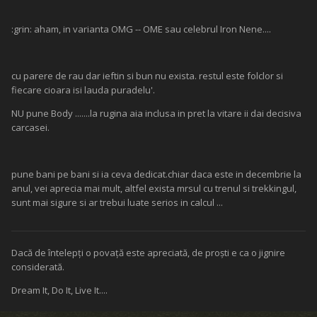
:grin: aham, in varianta OMG -- OME sau celebrul Iron Nene....
cu parere de rau dar ieftin si bun nu exista. restul este folclor si
fiecare cioara isi lauda puradelu'.
NU pune Body .......la rugina aia inclusa in pret la vitare ii dai decisiva
carcasei.
pune bani pe bani si ia ceva dedicat.chiar daca este in decembrie la
anul, vei aprecia mai mult, altfel exista mrsul cu trenul si trekkingul,
sunt mai sigure si ar trebui luate serios in calcul ...
Dacă de întelepţi o povaţă este apreciată, de proşti e ca o jignire
considerată.
Dream It, Do It, Live It....