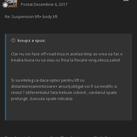
Postat
Decembrie 6, 2017
Re: Suspension lift+ body lift
knupz a spus:
Clar nu voi face off-road insa in acelasi timp as vrea sa fac o
treaba buna nu sa stau cu frica la fiecare viraj,viteza,samd
Si sa inteleg ca daca optez pentru lift cu
distantiere(amortizoare+ arcuri),obligat voi fi sa modific si
restul ? (diferentialul fata trebuie coborit , cardanul spate
prelungit , bascula spate ridicata)