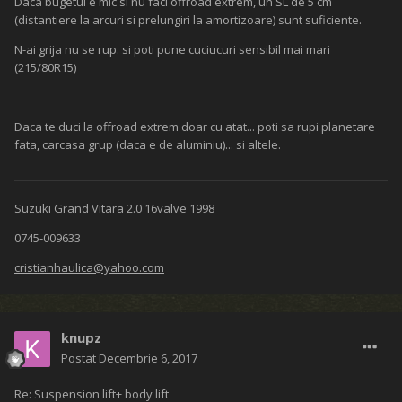
Daca bugetul e mic si nu faci offroad extrem, un SL de 5 cm
(distantiere la arcuri si prelungiri la amortizoare) sunt suficiente.
N-ai grija nu se rup. si poti pune cuciucuri sensibil mai mari
(215/80R15)
Daca te duci la offroad extrem doar cu atat... poti sa rupi planetare
fata, carcasa grup (daca e de aluminiu)... si altele.
Suzuki Grand Vitara 2.0 16valve 1998
0745-009633
cristianhaulica@yahoo.com
knupz
Postat
Decembrie 6, 2017
Re: Suspension lift+ body lift