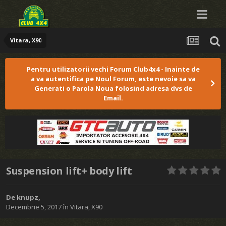
Vitara, X90
Pentru utilizatorii vechi Forum Club4x4 - Inainte de
a va autentifica pe Noul Forum, este nevoie sa va
Generati o Parola Noua folosind adresa dvs de
Email.
Suspension lift+ body lift
De
knupz
,
Decembrie 5, 2017
în
Vitara, X90