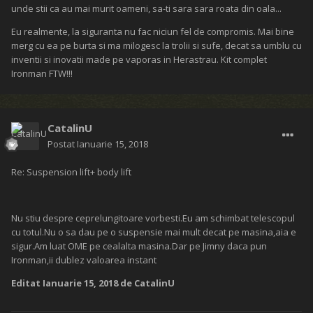
unde stii ca au mai murit oameni, sa-ti sara sara roata din oala...
Eu realmente, la siguranta nu fac niciun fel de compromis. Mai bine
merg cu ea pe burta si ma milogesc la trolii si sufe, decat sa umblu cu
inventii si inovatii made pe vaporas in Herastrau. Kit complet
Ironman FTW!!!
CatalinU
Postat
Ianuarie 15, 2018
Re: Suspension lift+ body lift
Nu stiu despre ceprelungitoare vorbesti.Eu am schimbat telescopul
cu totul.Nu o sa dau pe o suspensie mai mult decat pe masina,aia e
sigur.Am luat OME pe cealalta masina.Dar pe Jimny daca pun
Ironman,ii dublez valoarea instant
Editat
Ianuarie 15, 2018
de CatalinU