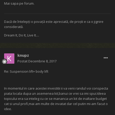
Mai sapa pe forum.
Dacă de întelepţi o povaţă este apreciată, de proşti e ca o jignire
considerată.
Dream It, Do It, Live It....
knupz
Postat
Decembrie 8, 2017
Re: Suspension lift+ body lift
In momentul in care acestei investitii ii va veni randul voi conspecta
piata locala dupa un asemenea kit,banui ce vrei sa imi spui.Ideea
topicului era sa inteleg cu ce se mananca un kit de inaltare budget
cat si unul profi,mai am multe de invatat dar cel putin mi-am facut o
idee.