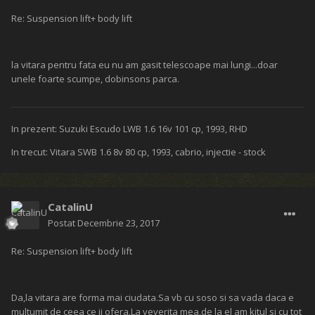
Re: Suspension lift+ body lift
la vitara pentru fata eu nu am gasit telescoape mai lungi...doar
unele foarte scumpe, dobinsons parca.
In prezent: Suzuki Escudo LWB 1.6 16v 101 cp, 1993, RHD
In trecut: Vitara SWB 1.6 8v 80 cp, 1993, cabrio, injectie - stock
CatalinU
Postat
Decembrie 23, 2017
Re: Suspension lift+ body lift
Da,la vitara are forma mai ciudata.Sa vb cu soso si sa vada daca e
multumit de ceea ce ii ofera.La veverita mea,de la el am kitul si cu tot