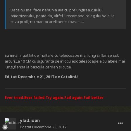
Daca nu mai face nebunia aia cu prelungirea cuiului
amortizorului, poate da, altfel ii recomand colegului sa-si ia
ceva profi, nu mantocareli periculoase......
Eu mi-am luat kit de inaltare cu telescoape mai lungi si flanse sub
arcuri.La 10 CM cu siguranta se inlocuiesc telescoapele cu altele mai
lungi,flansa la bascula,cardan si cutie
Editat
Decembrie 21, 2017
de CatalinU
Ever tried.Ever failed.Try again.Fail again.Fail better
vlad.ioan
Postat
Decembrie 23, 2017