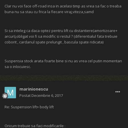
Clar nu voi face off-road insa in acelasi timp as vrea sa fac o treaba
buna nu sa stau cu frica la fiecare viraj,viteza,samd
Si sa inteleg ca daca optez pentru lift cu distantiere(amortizoare+
arcuri),obligat voi fi sa modific si restul ? (diferentialul fata trebuie
coborit , cardanul spate prelungit , bascula spate ridicata)
Suspensia stock arata foarte bine si nu as vrea cel putin momentan
sa o inlocuiesc.
marinionescu
Postat
Decembrie 6, 2017
Re: Suspension lift+ body lift
Oricum trebuie sa faci modificarile :