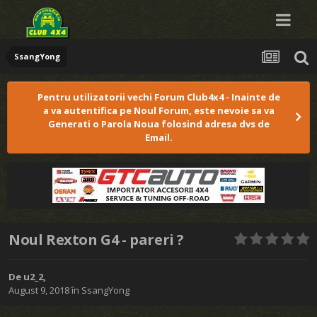
SsangYong
Pentru utilizatorii vechi Forum Club4x4 - Inainte de
a va autentifica pe Noul Forum, este nevoie sa va
Generati o Parola Noua folosind adresa dvs de
Email.
Noul Rexton G4 - pareri ?
De
u2_2
,
August 9, 2018
în
SsangYong