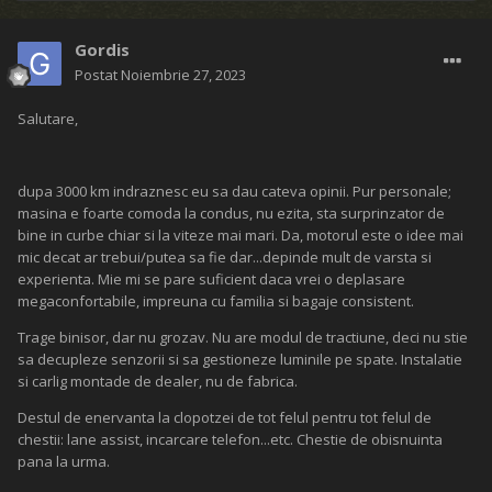
Gordis
Postat
Noiembrie 27, 2023
Salutare,
dupa 3000 km indraznesc eu sa dau cateva opinii. Pur personale;
masina e foarte comoda la condus, nu ezita, sta surprinzator de
bine in curbe chiar si la viteze mai mari. Da, motorul este o idee mai
mic decat ar trebui/putea sa fie dar...depinde mult de varsta si
experienta. Mie mi se pare suficient daca vrei o deplasare
megaconfortabile, impreuna cu familia si bagaje consistent.
Trage binisor, dar nu grozav. Nu are modul de tractiune, deci nu stie
sa decupleze senzorii si sa gestioneze luminile pe spate. Instalatie
si carlig montade de dealer, nu de fabrica.
Destul de enervanta la clopotzei de tot felul pentru tot felul de
chestii: lane assist, incarcare telefon...etc. Chestie de obisnuinta
pana la urma.