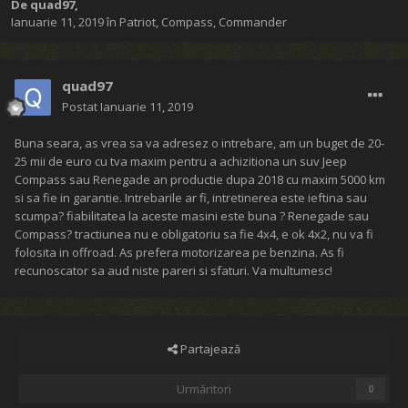
De
quad97
,
Ianuarie 11, 2019
în
Patriot, Compass, Commander
quad97
Postat
Ianuarie 11, 2019
Buna seara, as vrea sa va adresez o intrebare, am un buget de 20-
25 mii de euro cu tva maxim pentru a achizitiona un suv Jeep
Compass sau Renegade an productie dupa 2018 cu maxim 5000 km
si sa fie in garantie. Intrebarile ar fi, intretinerea este ieftina sau
scumpa? fiabilitatea la aceste masini este buna ? Renegade sau
Compass? tractiunea nu e obligatoriu sa fie 4x4, e ok 4x2, nu va fi
folosita in offroad. As prefera motorizarea pe benzina. As fi
recunoscator sa aud niste pareri si sfaturi. Va multumesc!
Partajează
Urmăritori
0