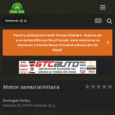
Samurai, SJ, LJ
Pentru utilizatorii vechi Forum Club4x4 - Inainte de
a va autentifica pe Noul Forum, este nevoie sa va
Generati o Parola Noua folosind adresa dvs de
Email.
Motor samurai/vitara
De
Eugen GoGu
,
Ianuarie 24, 2019
în
Samurai, SJ, LJ