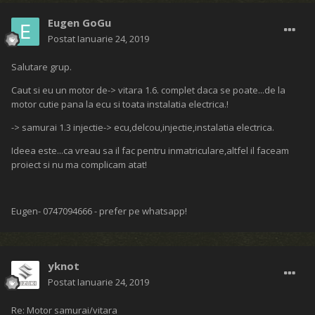
Eugen GoGu
Postat
Ianuarie 24, 2019
Salutare grup.
Caut si eu un motor de-> vitara 1.6. complet daca se poate...de la
motor cutie pana la ecu si toata instalatia electrica.!
-> samurai 1.3 injectie-> ecu,delcou,injectie,instalatia electrica.
Ideea este...ca vreau sa il fac pentru inmatriculare,altfel il faceam
proiect si nu ma complicam atat!
Eugen- 0747094666 - prefer pe whatsapp!
yknot
Postat
Ianuarie 24, 2019
Re: Motor samurai/vitara