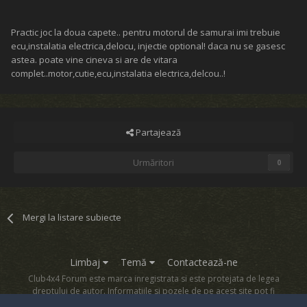
Practic joc la doua capete.. pentru motorul de samurai imi trebuie
ecu,instalatia electrica,delocu, injectie optional! daca nu se gasesc
astea. poate vine cineva si are de vitara
complet..motor,cutie,ecu,instalatia electrica,delcou..!
Partajează
Urmăritori
0
Mergi la listare subiecte
Limbaj
Temă
Contactează-ne
Club4x4 Forum este marca inregistrata si este protejata de legea
dreptului de autor. Informatiile si pozele de pe acest site pot fi
copiate numai cu acordul proprietarului sau.