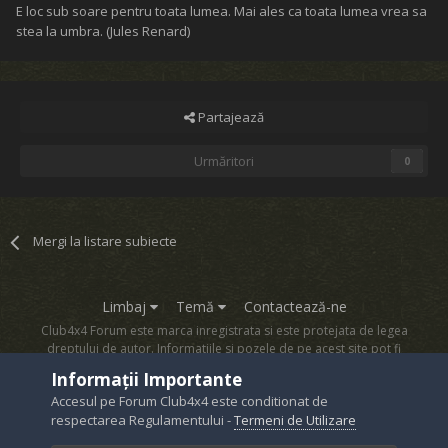
E loc sub soare pentru toata lumea. Mai ales ca toata lumea vrea sa
stea la umbra. (Jules Renard)
Partajează
Urmăritori
0
Mergi la listare subiecte
Limbaj
Temă
Contactează-ne
Club4x4 Forum este marca inregistrata si este protejata de legea
dreptului de autor. Informatiile si pozele de pe acest site pot fi
copiate numai cu acordul proprietarului sau.
Informații Importante
Powered by Invision Community
Accesul pe Forum Club4x4 este conditionat de
respectarea Regulamentului -
Termeni de Utilizare