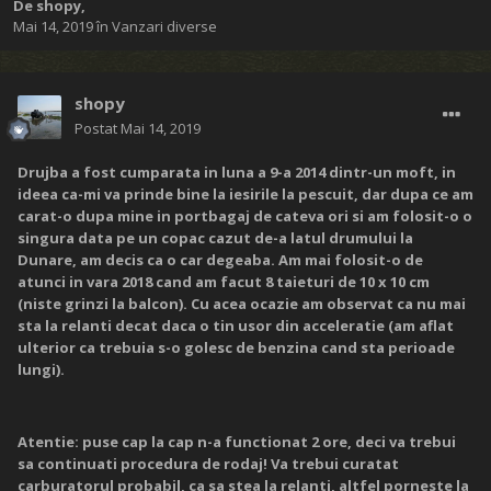
De
shopy
,
Mai 14, 2019
în
Vanzari diverse
shopy
Postat
Mai 14, 2019
Drujba a fost cumparata in luna a 9-a 2014 dintr-un moft, in
ideea ca-mi va prinde bine la iesirile la pescuit, dar dupa ce am
carat-o dupa mine in portbagaj de cateva ori si am folosit-o o
singura data pe un copac cazut de-a latul drumului la
Dunare, am decis ca o car degeaba. Am mai folosit-o de
atunci in vara 2018 cand am facut 8 taieturi de 10 x 10 cm
(niste grinzi la balcon). Cu acea ocazie am observat ca nu mai
sta la relanti decat daca o tin usor din acceleratie (am aflat
ulterior ca trebuia s-o golesc de benzina cand sta perioade
lungi).
Atentie: puse cap la cap n-a functionat 2 ore, deci va trebui
sa continuati procedura de rodaj! Va trebui curatat
carburatorul probabil, ca sa stea la relanti, altfel porneste la