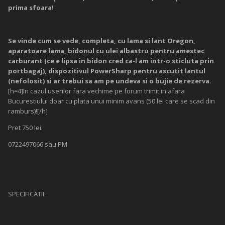
prima sfoara!
Se vinde cum se vede, completa, cu lama si lant Oregon,
aparatoare lama, bidonul cu ulei albastru pentru amestec
carburant (ce e lipsa in bidon cred ca-l am intr-o sticluta prin
portbagaj), dispozitivul PowerSharp pentru ascutit lantul
(nefolosit) si ar trebui sa am pe undeva si o bujie de rezerva.
[h=4]In cazul userilor fara vechime pe forum trimit in afara
Bucurestiului doar cu plata unui minim avans (50 lei care se scad din
ramburs)![/h]
Pret 750 lei.
0722497066 sau PM
SPECIFICATII: