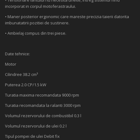
• Tensionare lantului nu necesita unelte, intreg sistemul fiind
incorporat in corpul motoferastraului.
• Maner posterior ergonomic care mareste precizia taierii datorita
imbunatatirii pozitiei de sustinere.
• Ambielaj compus din trei piese.
Date tehnice:
Motor
Cilindree 38.2 cm³
Puterea 2.0 CP/1.5 kW
Turatia maxima recomandata 9000 rpm
Turatia recomandata la ralanti 3000 rpm
Volumul rezervorului de combustibil 0.3 l
Volumul rezervorului de ulei 0.2 l
Tipul pompei de ulei Debit fix