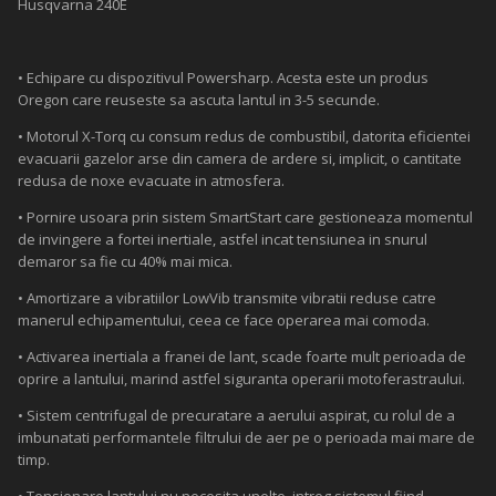
Husqvarna 240E
• Echipare cu dispozitivul Powersharp. Acesta este un produs
Oregon care reuseste sa ascuta lantul in 3-5 secunde.
• Motorul X-Torq cu consum redus de combustibil, datorita eficientei
evacuarii gazelor arse din camera de ardere si, implicit, o cantitate
redusa de noxe evacuate in atmosfera.
• Pornire usoara prin sistem SmartStart care gestioneaza momentul
de invingere a fortei inertiale, astfel incat tensiunea in snurul
demaror sa fie cu 40% mai mica.
• Amortizare a vibratiilor LowVib transmite vibratii reduse catre
manerul echipamentului, ceea ce face operarea mai comoda.
• Activarea inertiala a franei de lant, scade foarte mult perioada de
oprire a lantului, marind astfel siguranta operarii motoferastraului.
• Sistem centrifugal de precuratare a aerului aspirat, cu rolul de a
imbunatati performantele filtrului de aer pe o perioada mai mare de
timp.