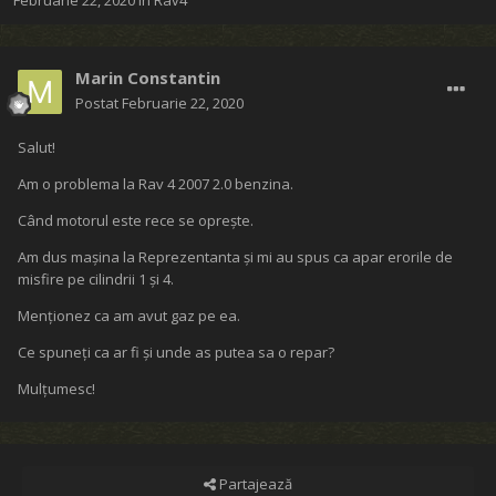
Februarie 22, 2020
în
Rav4
Marin Constantin
Postat
Februarie 22, 2020
Salut!
Am o problema la Rav 4 2007 2.0 benzina.
Când motorul este rece se oprește.
Am dus mașina la Reprezentanta și mi au spus ca apar erorile de
misfire pe cilindrii 1 și 4.
Menționez ca am avut gaz pe ea.
Ce spuneți ca ar fi și unde as putea sa o repar?
Mulțumesc!
Partajează