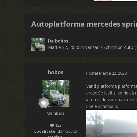
Autoplatforma mercedes spri
De
bobos
,
Martie 22, 2020
în
Vanzari / Schimburi Auto (
bobos
Postat
Martie 22, 2020
Vând platforma platforma
arcuri.Se lasă și se ridic
iarna și de vara hankook
unele schimburi.
Members
122
Localitate:
dambovita
Masina: