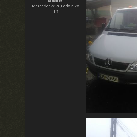
Mercedesw126,Lada niva
1.7