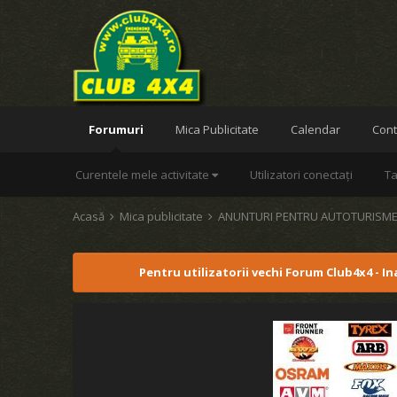
Forumuri
Mica Publicitate
Calendar
Cont
Curentele mele activitate
Utilizatori conectați
Ta
Acasă
Mica publicitate
ANUNTURI PENTRU AUTOTURISME
Pentru utilizatorii vechi Forum Club4x4 - I