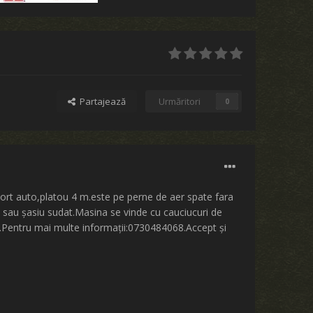
Partajează
Urmăritori
0
rt auto,platou 4 m.este pe perne de aer spate fara
ri sau șasiu sudat.Masina se vinde cu cauciucuri de
.Pentru mai multe informații:0730484068.Accept și