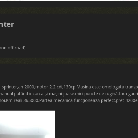
nter
non off-road)
 sprinter,an 2000,motor 2,2 cdi,130cp.Masina este omologata transpo
ă manual putând incarca și mașini joase.mici puncte de rugină,fara gau
 noi.Km reali 365000.Partea mecanica funcționează perfect.pret 4200e