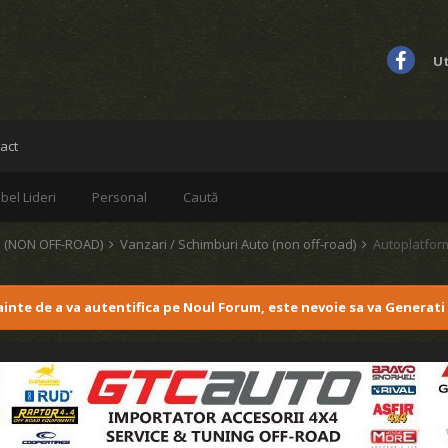
Ut
act
bel Lideri
Personal
Caută
 (NON OFF-ROAD)
Vanzari / Schimburi Auto (non off-road)
Autoplatfor
nainte de a va autentifica pe Noul Forum, este nevoie sa va Generati