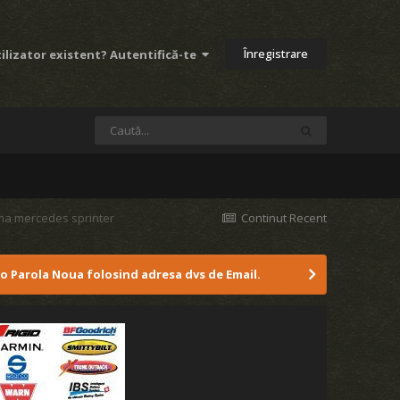
Înregistrare
ilizator existent? Autentifică-te
ma mercedes sprinter
Continut Recent
 o Parola Noua folosind adresa dvs de Email.