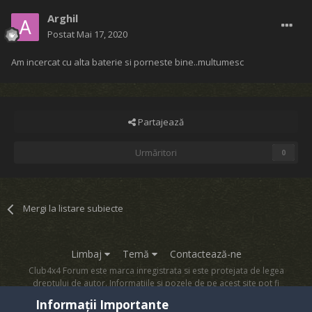
Arghil
Postat
Mai 17, 2020
Am incercat cu alta baterie si porneste bine..multumesc
Partajează
Urmăritori
0
Mergi la listare subiecte
Limbaj
Temă
Contactează-ne
Club4x4 Forum este marca inregistrata si este protejata de legea
dreptului de autor. Informatiile si pozele de pe acest site pot fi
copiate numai cu acordul proprietarului sau.
Informații Importante
Powered by Invision Community