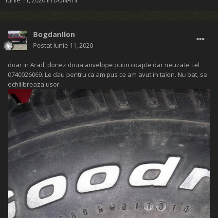
Iunie 11, 2020
în
DONATII
BogdanIlon
Postat
Iunie 11, 2020
doar in Arad, donez doua anvelope putin coapte dar neuzate. tel
0740026069. Le dau pentru ca am pus ce am avut in talon. Nu bat, se
echilibreaza usor.