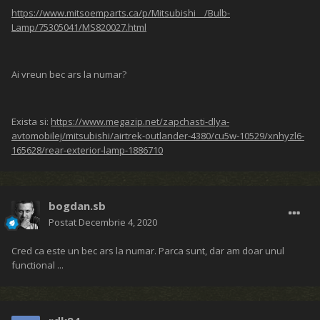
https://www.mitsoemparts.ca/p/Mitsubishi__/Bulb-
Lamp/75305041/MS820027.html
Ai vreun bec ars la numar?
Exista si:
https://www.megazip.net/zapchasti-dlya-
avtomobilej/mitsubishi/airtrek-outlander-4380/cu5w-10529/xnhyzl6-
165628/rear-exterior-lamp-1886710
bogdan.sb
Postat
Decembrie 4, 2020
Cred ca este un bec ars la numar. Parca sunt, dar am doar unul
functional ...