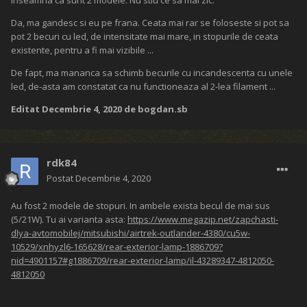
Inseamna ca sunt 2 modele. Nu stiu ce sa mai zic.
Da, ma gandesc si eu pe frana. Ceata mai rar se foloseste si pot sa
pot 2 becuri cu led, de intensitate mai mare, in stopurile de ceata
existente, pentru a fi mai vizibile ...
De fapt, ma mananca sa schimb becurile cu incandescenta cu unele
led, de-asta am constatat ca nu functioneaza al 2-lea filament ...
Editat
Decembrie 4, 2020
de bogdan.sb
rdk84
Postat
Decembrie 4, 2020
Au fost 2 modele de stopuri. In ambele exista becul de mai sus
(5/21W). Tu ai varianta asta:
https://www.megazip.net/zapchasti-
dlya-avtomobilej/mitsubishi/airtrek-outlander-4380/cu5w-
10529/xnhyzl6-165628/rear-exterior-lamp-1886709?
nid=4901157#g1886709/rear-exterior-lamp/il-43289347-4812050-
4812050