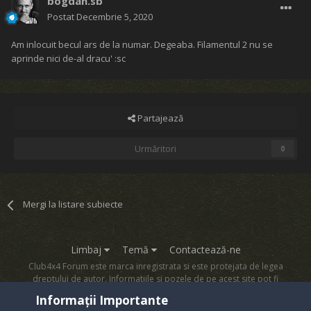
bogdan.sb
Postat
Decembrie 5, 2020
Am inlocuit becul ars de la numar. Degeaba. Filamentul 2 nu se
aprinde nici de-al dracu' :sc
Partajează
Urmăritori
0
Mergi la listare subiecte
Limbaj
Temă
Contactează-ne
Club4x4 Forum este marca inregistrata si este protejata de legea
dreptului de autor. Informatiile si pozele de pe acest site pot fi
copiate numai cu acordul proprietarului sau.
Informații Importante
Powered by Invision Community