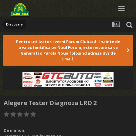
Discovery
Pentru utilizatorii vechi Forum Club4x4 - Inainte de
a va autentifica pe Noul Forum, este nevoie sa va
Generati o Parola Noua folosind adresa dvs de
Email.
Alegere Tester Diagnoza LRD 2
De
minion
,