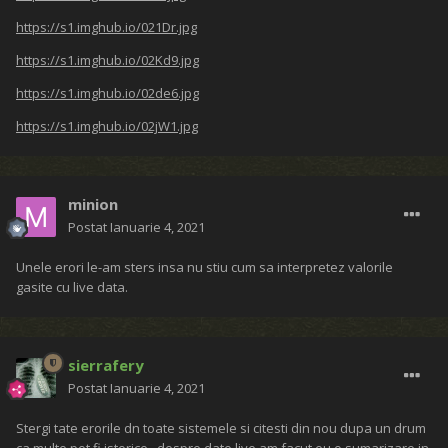
https://s1.imghub.io/021Dr.jpg
https://s1.imghub.io/02Kd9.jpg
https://s1.imghub.io/02de6.jpg
https://s1.imghub.io/02jW1.jpg
minion
Postat
Ianuarie 4, 2021
Unele erori le-am sters insa nu stiu cum sa interpretez valorile
gasite cu live data.
sierrafery
Postat
Ianuarie 4, 2021
Stergi tate erorile dn toate sistemele si citesti din nou dupa un drum