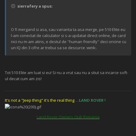
sierrafery a spus:
O fi mergand si asa, sau varianta ta asa merge, pe 510 Elite eu
l-am conectat de calculator si s-a updatat direct online, de card
nici nu m-am atins, e destul de ''human friendly'' deci oricine cu
un IQ din 3 cifre ar trebui sa se descurce :wink:.
Tot 510 Elite am luat si eu! Si nu a vrut sau nu a stiut sa incarce soft-
ul decat cum am zis!
It's not a "Jeep thing" it's the real thing
....
LAND ROVER
!
Land Rover Owners Club Romania