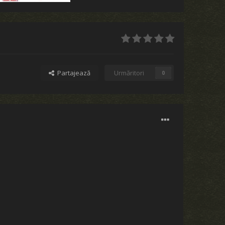
Partajează
Urmăritori
0