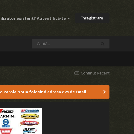
Înregistrare
ilizator existent? Autentifică-te
Continut Recent
 o Parola Noua folosind adresa dvs de Email.