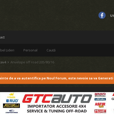
Ut
act
bel Lideri
Personal
Caută
Rav4
Anvelope off road 205/80/16
nainte de a va autentifica pe Noul Forum, este nevoie sa va Generati