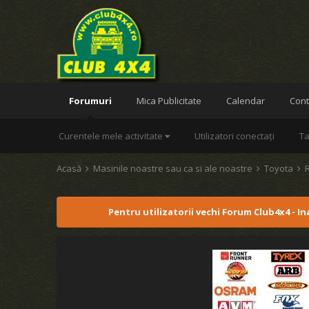
Forumuri
Mica Publicitate
Calendar
Cont
Curentele mele activitate
Utilizatori conectați
Ta
Acasă
Masinile noastre sau ca si ale noastre
Toyota
Pentru utilizatorii vechi Forum Club4x4 - I