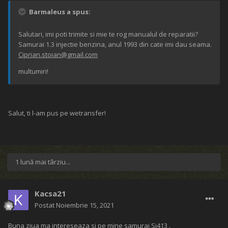
Barmaleus a spus:
Salutari, imi poti trimite si mie te rog manualul de reparatii?
Samurai 1.3 injectie benzina, anul 1993 din cate imi dau seama.
Ciprian.stoian@gmail.com
multumiri!
Salut, ti l-am pus pe wetransfer!
1 lună mai târziu...
Kacsa21
Postat
Noiembrie 15, 2021
Buna ziua ma intereseaza si pe mine samurai Sj413 .