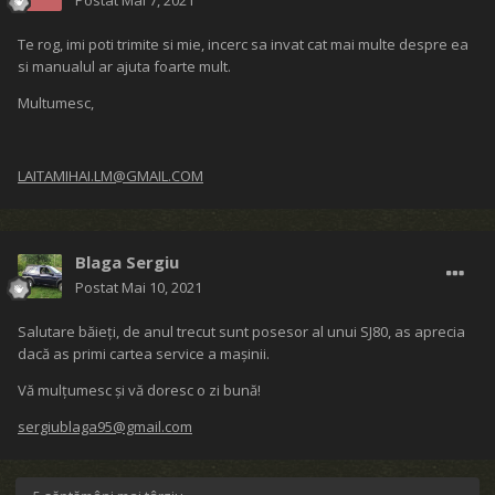
Postat
Mai 7, 2021
Te rog, imi poti trimite si mie, incerc sa invat cat mai multe despre ea
si manualul ar ajuta foarte mult.
Multumesc,
LAITAMIHAI.LM@GMAIL.COM
Blaga Sergiu
Postat
Mai 10, 2021
Salutare băieți, de anul trecut sunt posesor al unui SJ80, as aprecia
dacă as primi cartea service a mașinii.
Vă mulțumesc și vă doresc o zi bună!
sergiublaga95@gmail.com