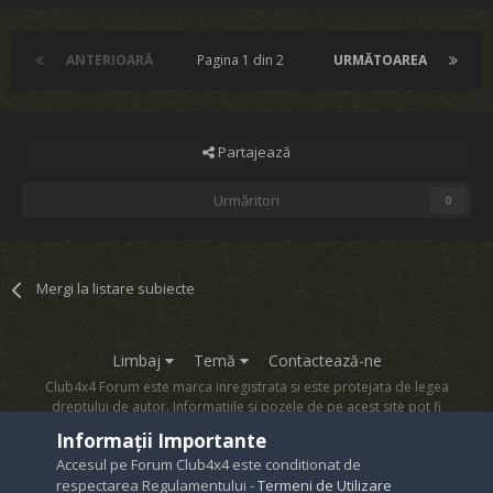
ANTERIOARĂ
Pagina 1 din 2
URMĂTOAREA
Partajează
Urmăritori
0
Mergi la listare subiecte
Limbaj
Temă
Contactează-ne
Club4x4 Forum este marca inregistrata si este protejata de legea
dreptului de autor. Informatiile si pozele de pe acest site pot fi
copiate numai cu acordul proprietarului sau.
Informații Importante
Powered by Invision Community
Accesul pe Forum Club4x4 este conditionat de
respectarea Regulamentului -
Termeni de Utilizare