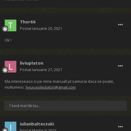
Thor66
Postat
Ianuarie 20, 2021
Ok !
liviuplaton
Postat
Ianuarie 27, 2021
Ma intereseaza si pe mine manuall pt samurai daca se poate,
multumesc.
liviuvasileplaton@gmail.com
1 lună mai târziu...
iulianbalteszuki
Postat
Martie 9, 2021