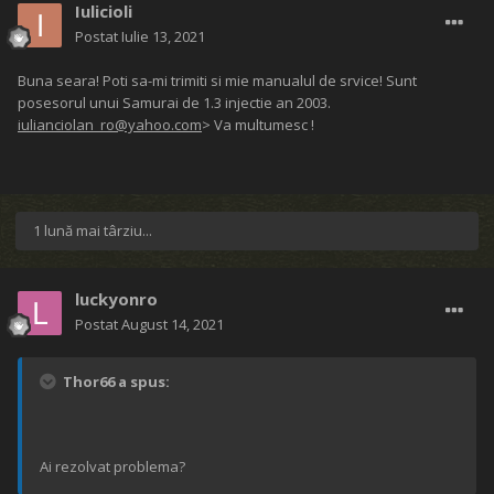
Iulicioli
Postat
Iulie 13, 2021
Buna seara! Poti sa-mi trimiti si mie manualul de srvice! Sunt
posesorul unui Samurai de 1.3 injectie an 2003.
iulianciolan_ro@yahoo.com
> Va multumesc !
1 lună mai târziu...
luckyonro
Postat
August 14, 2021
Thor66 a spus:
Ai rezolvat problema?