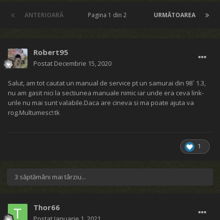
ANTERIOARĂ
Pagina 1 din 2
URMĂTOAREA
Robert95
Postat
Decembrie 15, 2020
Salut, am tot cautat un manual de service pt un samurai din 98` 1.3,
nu am gasit nici la sectiunea manuale nimic iar unde era ceva link-
urile nu mai sunt valabile.Daca are cineva si ma poate ajuta va
rog.Multumesc!:tk
1
3 săptămâni mai târziu...
Thor66
Postat
Ianuarie 1, 2021