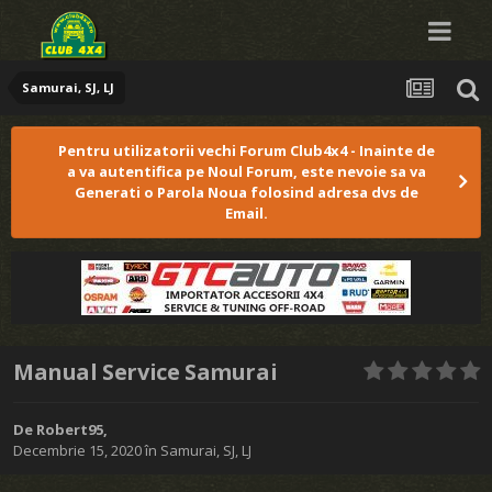
Samurai, SJ, LJ
Pentru utilizatorii vechi Forum Club4x4 - Inainte de
a va autentifica pe Noul Forum, este nevoie sa va
Generati o Parola Noua folosind adresa dvs de
Email.
Manual Service Samurai
De
Robert95
,
Decembrie 15, 2020
în
Samurai, SJ, LJ