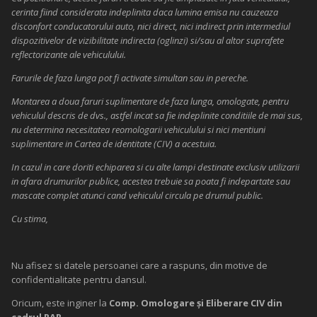
cerinta fiind considerata indeplinita daca lumina emisa nu cauzeaza
disconfort conducatorului auto, nici direct, nici indirect prin intermediul
dispozitivelor de vizibilitate indirecta (oglinzi) si/sau al altor suprafete
reflectorizante ale vehiculului.
Farurile de faza lunga pot fi activate simultan sau in pereche.
Montarea a doua faruri suplimentare de faza lunga, omologate, pentru
vehiculul descris de dvs., astfel incat sa fie indeplinite conditiile de mai sus,
nu determina necesitatea reomologarii vehiculului si nici mentiuni
suplimentare in Cartea de identitate (CIV) a acestuia.
In cazul in care doriti echiparea si cu alte lampi destinate exclusiv utilizarii
in afara drumurilor publice, acestea trebuie sa poata fi indepartate sau
mascate complet atunci cand vehiculul circula pe drumul public.
Cu stima,
Nu afisez si datele persoanei care a raspuns, din motive de
confidentialitate pentru dansul.
Oricum, este inginer la
C
omp. Omologare
şi Eliberare CIV din