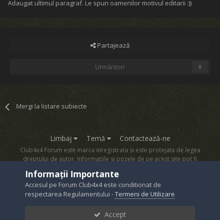
Adaugat ultimul paragraf. Le spun oamenilor motivul editarii :))
Partajează
Urmăritori
0
Mergi la listare subiecte
Limbaj
Temă
Contactează-ne
Club4x4 Forum este marca inregistrata si este protejata de legea
dreptului de autor. Informatiile si pozele de pe acest site pot fi
copiate numai cu acordul proprietarului sau.
Informații Importante
Powered by Invision Community
Accesul pe Forum Club4x4 este conditionat de
respectarea Regulamentului -
Termeni de Utilizare
Accept