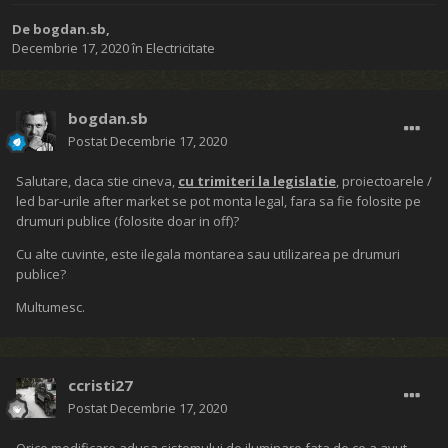
De
bogdan.sb
,
Decembrie 17, 2020
în
Electricitate
bogdan.sb
Postat
Decembrie 17, 2020
Salutare, daca stie cineva,
cu trimiteri la legislatie
, proiectoarele /
led bar-urile after market se pot monta legal, fara sa fie folosite pe
drumuri publice (folosite doar in off)?
Cu alte cuvinte, este ilegala montarea sau utilizarea pe drumuri
publice?
Multumesc.
ccristi27
Postat
Decembrie 17, 2020