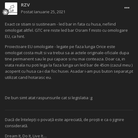
RZV
Postat
Ianuarie 25, 2021
Exact ce stiam si sustineam - led bar in fata cu husa, nefiind
omologat altfel. GTC ere niste led bar Osram f misto cu omologare
EU, ca hint.
Proiectoare EU omologate - legate pe faza lunga Orice este
omologat costa mult si va trebui sa ai actele originale-oficiale dupa
tine permanent sau le pui capace si nu mai conteaza. Doar ca, in
viata reala nu poti lega la faza lunga un led bar de 45cm (cazul meu )
acoperit cu husa ca-i dai foc husei. Asadar i-am pus buton separat,pt
utilizat cand hotarasc eu.
De bun simt atat raspunsurile cat si legislatia :g
Dacă de întelepţi o povaţă este apreciată, de proşti e ca o jignire
considerată.
Dream It, Do It, Live It....