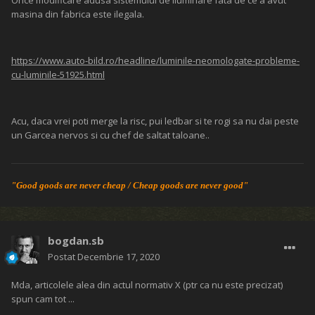
Orice modificare adusa sistemului de iluminare fata de ce a avut
masina din fabrica este ilegala.
https://www.auto-bild.ro/headline/luminile-neomologate-probleme-
cu-luminile-51925.html
Acu, daca vrei poti merge la risc, pui ledbar si te rogi sa nu dai peste
un Garcea nervos si cu chef de saltat taloane..
"Good goods are never cheap / Cheap goods are never good"
bogdan.sb
Postat
Decembrie 17, 2020
Mda, articolele alea din actul normativ X (ptr ca nu este precizat)
spun cam tot ...