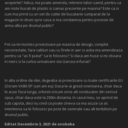
acoperite? Adica, ma poate amenda, retinere talon samd, pentru ca
am niste bucati de plastic si zamac prezente pe masina? Este ca si
cum ma prind cu un set de cutite de bucatarie cumparat de la
magazin in drum spre casa si ma condamna pentru posesie de
arma alba pe drumul public?
Pot sa-mi montez proiectoare pe masina de design, complet
neconectate, fara cabluri sau cu firele in aer si astia ma amendeaza
pentru ca "as fi putut" sa le folosesc? Si daca am huse si-mi zboara
in mers si la curba urmatoare sta Garcea infuriat?
In alta ordine de idei, degeaba ai proiectoare cu toate certificarile EU
(Osram VX80-SP cum am eu). Daca le-ai gresit orientarea, chiar daca
le ai pe faza lunga, orbesti oricum orice alt conducator din sensul
opus, chiar daca este la 200m distanta. In cazul meu, se aprind de
sub capota, deci nu cred ca poate cineva sa ma acuze ca as
intentiona sa le folosesc pe post de semnale sau alt teribilism pe
drumul public.
Editat
Decembrie 3, 2021
de onobeka