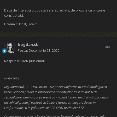
Dacă de întelepţi o povaţă este apreciată, de proşti e ca o jignire
considerată.
Dream It, Do It, Live It....
bogdan.sb
Postat
Decembrie 23, 2020
Raspunsul RAR prin email:
Buna ziua,
Regulamentul CEE-ONU nr.48 – Dispozitii uniforme privind omologarea
vehiculelor cu privire la instalarea dispozitivelor de iluminat si de
semnalizare luminoasa, prevede ca in cazul luminii de drum (faza lunga)
un vehicul poate fi echipat cu 2 sau 4 faruri, omologate de tip in
conformitate cu Regulamentele CEE-ONU nr.98 sau 112.
Ca pozitionare, aceste faruri trebuie sa fie amplasate in fata vehiculului,