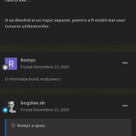
cadrul RAR ...
O sa deschid si un topic separat, pentru a fi vizibil mai usor
tuturor utilizatorilor.
Romyc
Postat
Decembrie 23, 2020
O informație bună, mulțumesc
bogdan.sb
Postat
Decembrie 23, 2020
Romyc a spus: