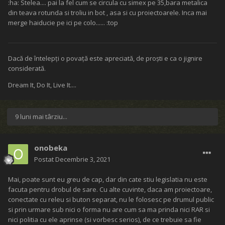
:ha: Stelea.... pai la fel cum se circula cu simex pe 35,bara metalica
din teava rotunda si troliu in bot , asa si cu proiectoarele. Inca mai
merge haiducie pe ici pe colo...... :top
Dacă de întelepţi o povaţă este apreciată, de proşti e ca o jignire
considerată.
Dream It, Do It, Live It....
9 luni mai târziu...
onobeka
Postat
Decembrie 3, 2021
Mai, poate sunt eu greu de cap, dar din cate stiu legislatia nu este
facuta pentru drobul de sare. Cu alte cuvinte, daca am proiectoare,
conectate cu releu si buton separat, nu le folosesc pe drumul public
si prin urmare sub nici o forma nu are cum sa ma prinda nici RAR si
nici politia cu ele aprinse (si vorbesc serios), de ce trebuie sa fie