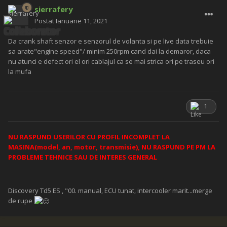
sierrafery
Postat
Ianuarie 11, 2021
Da crank shaft senzor e senzorul de volanta si pe live data trebuie
sa arate"engine speed"/ minim 250rpm cand dai la demaror, daca
nu atunci e defect ori el ori cablajul ca se mai strica ori pe traseu ori
la mufa
1
NU RASPUND USERILOR CU PROFIL INCOMPLET LA
MASINA(model, an, motor, transmisie), NU RASPUND PE PM LA
PROBLEME TEHNICE SAU DE INTERES GENERAL
Discovery Td5 ES , "00. manual, ECU tunat, intercooler marit...merge
de rupe