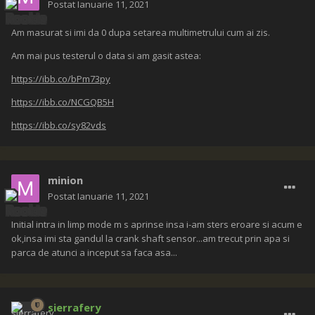
Postat
Ianuarie 11, 2021
Am masurat si imi da 0 dupa setarea multimetrului cum ai zis.
Am mai pus testerul o data si am gasit astea:
https://ibb.co/bPm73py
https://ibb.co/NCGQB5H
https://ibb.co/sy82vds
minion
Postat
Ianuarie 11, 2021
Initial intra in limp mode m s aprinse insa i-am sters eroare si acum e
ok,insa imi sta gandul la crank shaft sensor...am trecut prin apa si
parca de atunci a inceput sa faca asa...
sierrafery