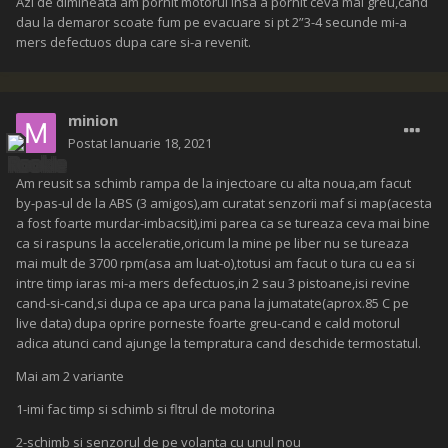
Azi de dimineata am pornit motorul insa a pornit ceva mai greu,cand
dau la demaror scoate fum pe evacuare si pt 2”3-4 secunde mi-a
mers defectuos dupa care si-a revenit.
minion
Postat
Ianuarie 18, 2021
Am reusit sa schimb rampa de la injectoare cu alta noua,am facut
by-pas-ul de la ABS (3 amigos),am curatat senzorii maf si map(acesta
a fost foarte murdar-imbacsit),imi parea ca se tureaza ceva mai bine
ca si raspuns la acceleratie,oricum la mine pe liber nu se tureaza
mai mult de 3700 rpm(asa am luat-o),totusi am facut o tura cu ea si
intre timp iaras mi-a mers defectuos,in 2 sau 3 pistoane,isi revine
cand-si-cand,si dupa ce apa urca pana la jumatate(aprox.85 C pe
live data) dupa oprire porneste foarte greu-cand e cald motorul
adica atunci cand ajunge la tempratura cand deschide termostatul.
Mai am 2 variante
1-imi fac timp si schimb si fltrul de motorina
2-schimb si senzorul de pe volanta cu unul nou