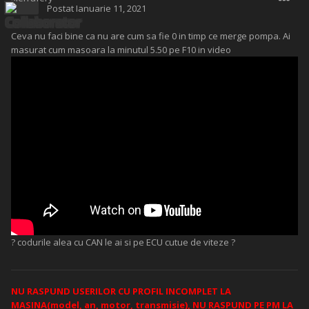
Postat
Ianuarie 11, 2021
Ceva nu faci bine ca nu are cum sa fie 0 in timp ce merge pompa. Ai
masurat cum masoara la minutul 5.50 pe F10 in video
? codurile alea cu CAN le ai si pe ECU cutue de viteze ?
NU RASPUND USERILOR CU PROFIL INCOMPLET LA
MASINA(model, an, motor, transmisie), NU RASPUND PE PM LA