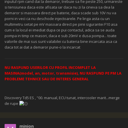
inputul rpm cand dai la demaror, trebuie sa fie peste 250, urmareste
si tensiunea daca este afisata iar daca nu zi la cineva sa dea la
demaror si masoara direct pe baterie, daca scade sub 10V nu va
porni in veci ca nu deschode injectoarele. Pe linga asta cu un
multimetru setat pe mV masoara direct pe pinii sigurantei F10 asa
cum e la locul ei imediat dupa ce pui contactul, adica sa se auda
pompa in timp ce masori, daca e sub 20mV e dusa pompa... toate
valorile de mai sus sunt valabilei cu bateria bine incarcata asa ca
daca tot ai dat a demaror pune-o la incarcat
NU RASPUND USERILOR CU PROFIL INCOMPLET LA
MASINA(model, an, motor, transmisie), NU RASPUND PE PM LA
PROBLEME TEHNICE SAU DE INTERES GENERAL
Discovery Td5 ES , "00. manual, ECU tunat, intercooler marit...merge
de rupe
minion