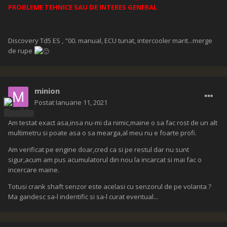
PROBLEME TEHNICE SAU DE INTERES GENERAL
Discovery Td5 ES , "00. manual, ECU tunat, intercooler marit...merge
de rupe
minion
Postat
Ianuarie 11, 2021
Am testat exact asa,insa nu-mi da nimic,maine o sa fac rost de un alt
multimetru si poate asa o sa mearga,al meu nu e foarte profi.
Am verificat pe engine doar,cred ca si pe restul dar nu sunt
sigur,acum am pus acumulatorul din nou la incarcat si mai fac o
incercare maine.
Totusi crank shaft senzor este acelasi cu senzorul de pe volanta ?
Ma gandesc sa-l indentific si sa-l curat eventual...