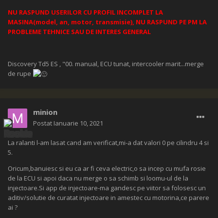
NU RASPUND USERILOR CU PROFIL INCOMPLET LA
MASINA(model, an, motor, transmisie), NU RASPUND PE PM LA
PROBLEME TEHNICE SAU DE INTERES GENERAL
Discovery Td5 ES , "00. manual, ECU tunat, intercooler marit...merge
de rupe
minion
Postat
Ianuarie 10, 2021
La ralanti l-am lasat cand am verificat,mi-a dat valori 0 pe cilindru 4 si
5.
Oricum,banuiesc si eu ca ar fi ceva electric,o sa incep cu mufa rosie
de la ECU si apoi daca nu merge o sa schimb si loomu-ul de la
injectoare.Si app de injectoare-ma gandesc pe viitor sa folosesc un
aditiv/solutie de curatat injectoare in amestec cu motorina,ce parere
ai ?