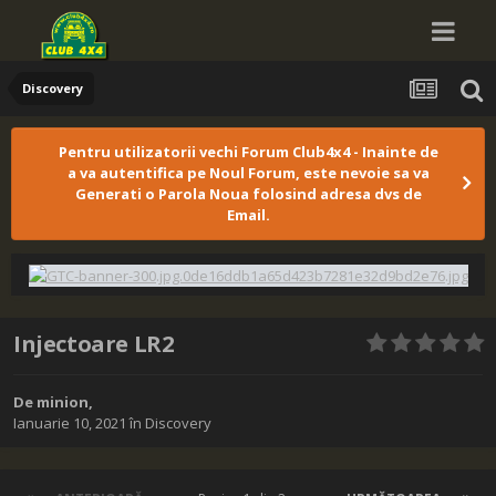
Discovery
Pentru utilizatorii vechi Forum Club4x4 - Inainte de
a va autentifica pe Noul Forum, este nevoie sa va
Generati o Parola Noua folosind adresa dvs de
Email.
Injectoare LR2
De
minion
,
Ianuarie 10, 2021
în
Discovery