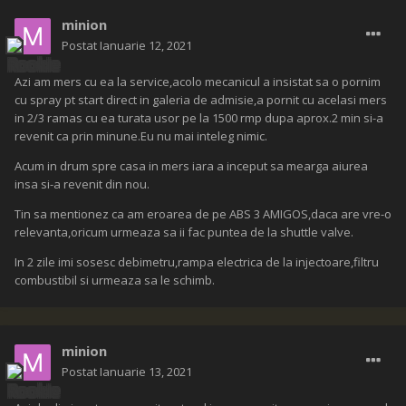
minion
Postat
Ianuarie 12, 2021
Azi am mers cu ea la service,acolo mecanicul a insistat sa o pornim
cu spray pt start direct in galeria de admisie,a pornit cu acelasi mers
in 2/3 ramas cu ea turata usor pe la 1500 rmp dupa aprox.2 min si-a
revenit ca prin minune.Eu nu mai inteleg nimic.
Acum in drum spre casa in mers iara a inceput sa mearga aiurea
insa si-a revenit din nou.
Tin sa mentionez ca am eroarea de pe ABS 3 AMIGOS,daca are vre-o
relevanta,oricum urmeaza sa ii fac puntea de la shuttle valve.
In 2 zile imi sosesc debimetru,rampa electrica de la injectoare,filtru
combustibil si urmeaza sa le schimb.
minion
Postat
Ianuarie 13, 2021