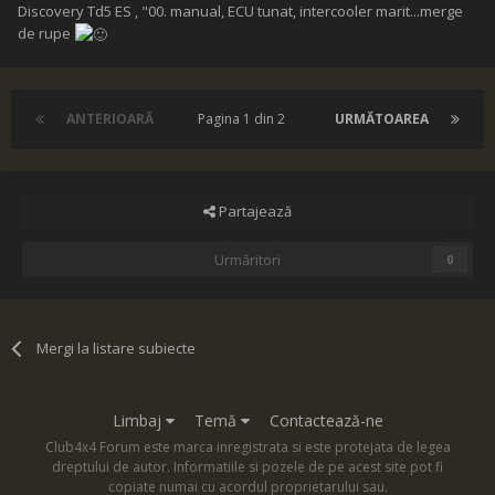
Discovery Td5 ES , "00. manual, ECU tunat, intercooler marit...merge
de rupe
ANTERIOARĂ
Pagina 1 din 2
URMĂTOAREA
Partajează
Urmăritori
0
Mergi la listare subiecte
Limbaj
Temă
Contactează-ne
Club4x4 Forum este marca inregistrata si este protejata de legea
dreptului de autor. Informatiile si pozele de pe acest site pot fi
copiate numai cu acordul proprietarului sau.