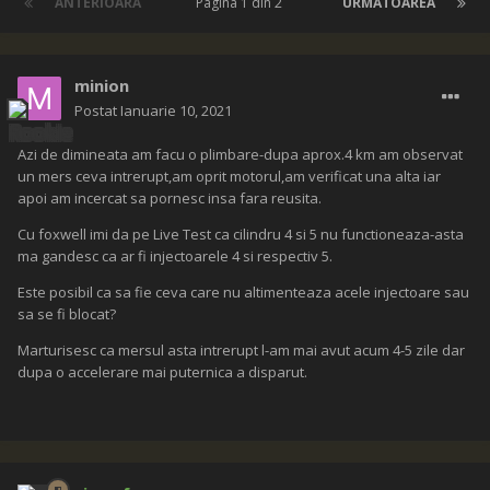
ANTERIOARĂ
Pagina 1 din 2
URMĂTOAREA
minion
Postat
Ianuarie 10, 2021
Azi de dimineata am facu o plimbare-dupa aprox.4 km am observat
un mers ceva intrerupt,am oprit motorul,am verificat una alta iar
apoi am incercat sa pornesc insa fara reusita.
Cu foxwell imi da pe Live Test ca cilindru 4 si 5 nu functioneaza-asta
ma gandesc ca ar fi injectoarele 4 si respectiv 5.
Este posibil ca sa fie ceva care nu altimenteaza acele injectoare sau
sa se fi blocat?
Marturisesc ca mersul asta intrerupt l-am mai avut acum 4-5 zile dar
dupa o accelerare mai puternica a disparut.