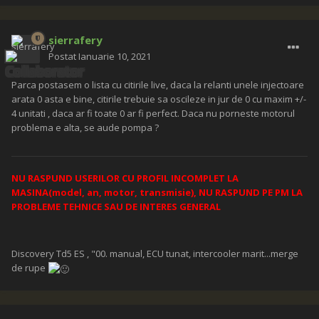
sierrafery
Postat
Ianuarie 10, 2021
Parca postasem o lista cu citirile live, daca la relanti unele injectoare
arata 0 asta e bine, citirile trebuie sa oscileze in jur de 0 cu maxim +/-
4 unitati , daca ar fi toate 0 ar fi perfect. Daca nu porneste motorul
problema e alta, se aude pompa ?
NU RASPUND USERILOR CU PROFIL INCOMPLET LA
MASINA(model, an, motor, transmisie), NU RASPUND PE PM LA
PROBLEME TEHNICE SAU DE INTERES GENERAL
Discovery Td5 ES , "00. manual, ECU tunat, intercooler marit...merge
de rupe