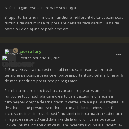
Altfel ma gandesc la injectoare si o-ringuri...
Si app...turbina nu-mi intra in functiune indiferent de turatie,am scos
furtunul de vacum insa nu prea are debit sa faca vacum....asta de
parca nu e de ajuns ce probleme am...
sierrafery
Postat
Ianuarie 18, 2021
1. Parca ziceai ca faci rost de multimetru sa masori caderea de
tensiune pe pompa ceea ce e foarte important sau cel mai bine ar fi
de masurat direct presiunea pe regulator
2. turbina nu are nic o treaba cu vacuum , e pe presiune si e in
functiune tot timpul, ala care crezi tu ca e vacuum e din iesirea
turbinei(ce-i drept e descris gresit in carte). Acela e pe ''wastegate'' si
deschide cand presiunea turbinei ajunge la limita admisa astfel
incat sa nu intre in ''overboost'', nu simti nimic cu masina stationara,
inregistreaza pe SD card date live de la un drum ca se poate cu
Foxwell(nu ma intreba cum ca nu am incercat) si dupa aia vedem, s-