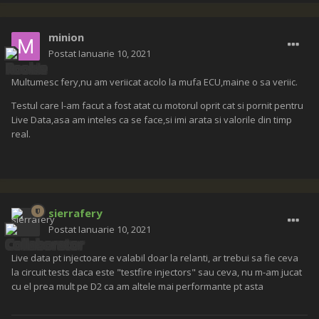
minion
Postat
Ianuarie 10, 2021
Multumesc fery,nu am veriicat acolo la mufa ECU,maine o sa veriic.
Testul care l-am facut a fost atat cu motorul oprit cat si pornit pentru
Live Data,asa am inteles ca se face,si imi arata si valorile din timp
real.
sierrafery
Postat
Ianuarie 10, 2021
Live data pt injectoare e valabil doar la relanti, ar trebui sa fie ceva
la circuit tests daca este "testfire injectors" sau ceva, nu m-am jucat
cu el prea mult pe D2 ca am altele mai performante pt asta