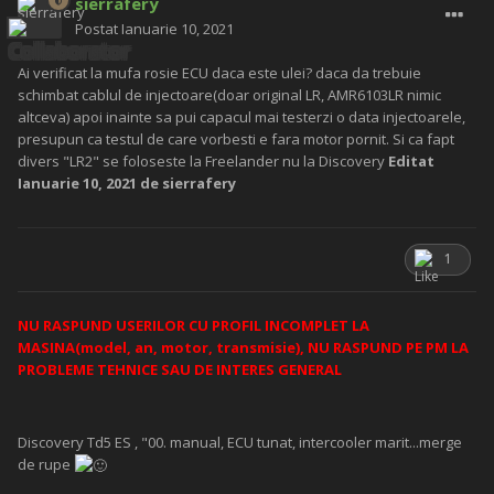
sierrafery
Postat
Ianuarie 10, 2021
Ai verificat la mufa rosie ECU daca este ulei? daca da trebuie
schimbat cablul de injectoare(doar original LR, AMR6103LR nimic
altceva) apoi inainte sa pui capacul mai testerzi o data injectoarele,
presupun ca testul de care vorbesti e fara motor pornit. Si ca fapt
divers "LR2" se foloseste la Freelander nu la Discovery
Editat
Ianuarie 10, 2021
de sierrafery
1
NU RASPUND USERILOR CU PROFIL INCOMPLET LA
MASINA(model, an, motor, transmisie), NU RASPUND PE PM LA
PROBLEME TEHNICE SAU DE INTERES GENERAL
Discovery Td5 ES , "00. manual, ECU tunat, intercooler marit...merge
de rupe