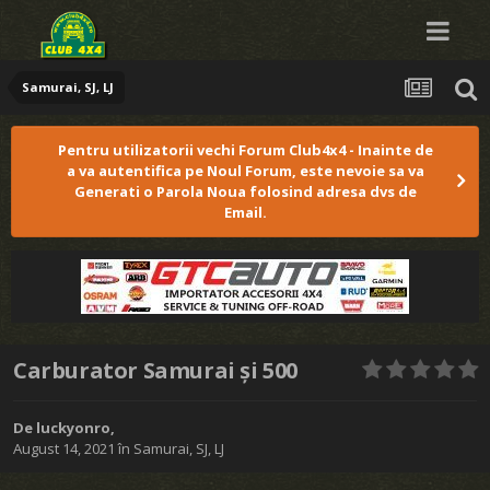
Samurai, SJ, LJ
Pentru utilizatorii vechi Forum Club4x4 - Inainte de
a va autentifica pe Noul Forum, este nevoie sa va
Generati o Parola Noua folosind adresa dvs de
Email.
Carburator Samurai și 500
De
luckyonro
,
August 14, 2021
în
Samurai, SJ, LJ