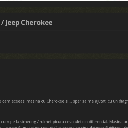
 / Jeep Cherokee
 e cam aceeasi masina cu Cherokee si ... sper sa ma ajutati cu un diagno
cum pe la simering / rulmet picura ceva ulei din diferential. Masina a
e ... poate fi un ulei nou solutia? curgerea sa vina datorita fluidizarii ule