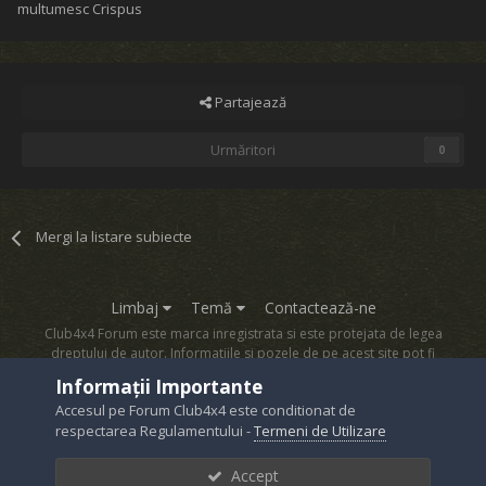
multumesc Crispus
Partajează
Urmăritori
0
Mergi la listare subiecte
Limbaj
Temă
Contactează-ne
Club4x4 Forum este marca inregistrata si este protejata de legea
dreptului de autor. Informatiile si pozele de pe acest site pot fi
copiate numai cu acordul proprietarului sau.
Informații Importante
Powered by Invision Community
Accesul pe Forum Club4x4 este conditionat de
respectarea Regulamentului -
Termeni de Utilizare
Accept