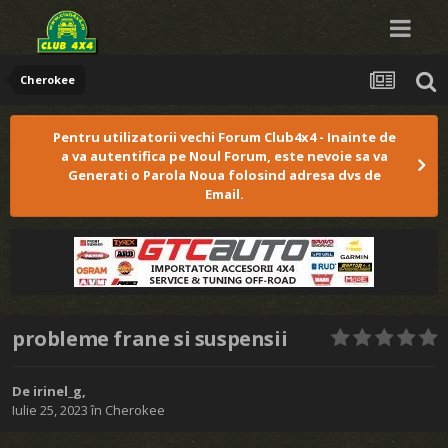
Cherokee
Pentru utilizatorii vechi Forum Club4x4 - Inainte de
a va autentifica pe Noul Forum, este nevoie sa va
Generati o Parola Noua folosind adresa dvs de
Email.
probleme frane si suspensii
De
irinel_g
,
Iulie 25, 2023
în
Cherokee