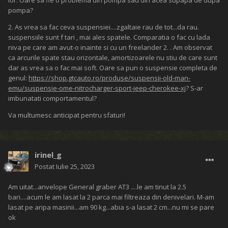
lor. Oare sa fie o problema din pompa sau din acea supapa de dupa
pompa?
2. As vrea sa fac ceva suspensiei....zgaltaie rau de tot...da rau.
suspensiile sunt f tari , mai ales spatele. Comparatia o fac cu lada
niva pe care am avut-o inainte si cu un freelander 2. . Am observat
ca arcurile spate stau orizontale, amortizoarele nu stiu de care sunt
dar as vrea sa o fac mai soft. Oare sa pun o suspensie completa de
genul:
https://shop.gtcauto.ro/produse/suspensii-old-man-
emu/suspensie-ome-nitrocharger-sport-jeep-cherokee-xj
? S-ar
imbunatati comportamentul?
Va multumesc anticipat pentru sfaturi!
irinel_g
Postat
Iulie 25, 2023
Am uitat...anvelope General graber AT3 ....le am tinut la 2.5
bari....acum le am lasat la 2 parca mai filtreaza din denivelari. M-am
lasat pe aripa masinii...am 90 kg...abia s-a lasat 2 cm...nu mi se pare
ok