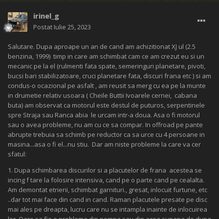
irinel_g
Postat
Iulie 25, 2023
Salutare. Dupa aproape un an de cand am achizitionat XJ ul (2.5
benzina, 1999) timp in care am schimbat cam ce am crezut eu si un
mecanic pe la el (rulmenti fata spate, semeringuri planetare, pivoti,
bucsi bari stabilizatoare, cruci planetare fata, discuri frana etc ) si am
condus-o ocazional pe asfalt , am reusit sa merg cu ea pe la munte
in drumetie relativ usoara ( Cheile Buttii Ivoarele cernei, cabana
buta) am observat ca motorul este destul de puturos, serpentinele
spre Straja sau Ranca abia le urcam intr-a doua. Asa o fi motorul
sau o avea probleme, nu am cu ce sa compar. In offroad pe pante
abrupte trebuia sa schimb pe reductor ca sa urce cu 4 persoane in
masina...asa o fi el...nu stiu. Dar am niste probleme la care va cer
sfatul:
1. Dupa schimbarea discurilor si a placutelor de frana acestea se
incing f tare la folosire intensiva, cand pe o parte cand pe cealalta.
Am demontat etrierii, schimbat garnituri., gresat, inlocuit furtune, etc
..dar tot mai face din cand in cand. Raman placutele presate pe disc
mai ales pe dreapta, lucru care nu se intampla inainte de inlocuirea