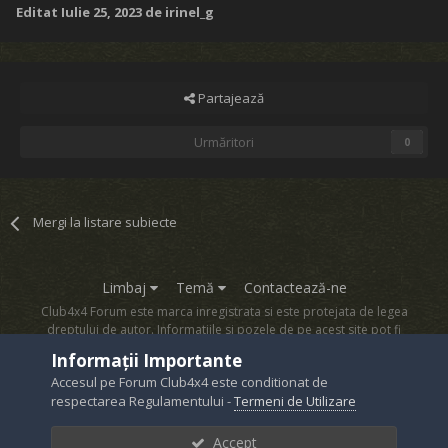
Editat
Iulie 25, 2023
de irinel_g
Partajează
Urmăritori
0
Mergi la listare subiecte
Limbaj
Temă
Contactează-ne
Club4x4 Forum este marca inregistrata si este protejata de legea
dreptului de autor. Informatiile si pozele de pe acest site pot fi
copiate numai cu acordul proprietarului sau.
Informații Importante
Powered by Invision Community
Accesul pe Forum Club4x4 este conditionat de
respectarea Regulamentului -
Termeni de Utilizare
Accept