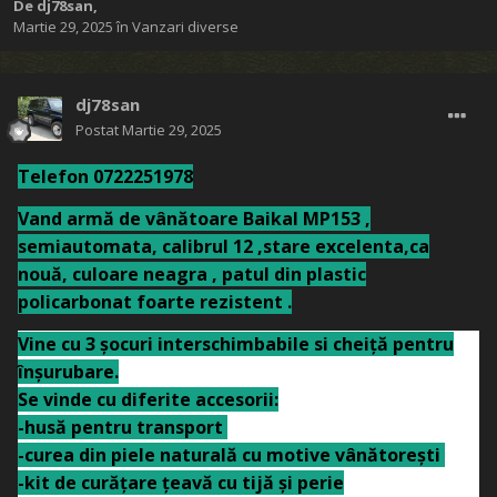
De
dj78san
,
Martie 29, 2025
în
Vanzari diverse
dj78san
Postat
Martie 29, 2025
Telefon 0722251978
Vand armă de vânătoare Baikal MP153 ,
semiautomata, calibrul 12 ,stare excelenta,ca
nouă, culoare neagra , patul din plastic
policarbonat foarte rezistent .
Vine cu 3 șocuri interschimbabile si cheiță pentru
înșurubare.
Se vinde cu diferite accesorii:
-husă pentru transport
-curea din piele naturală cu motive vânătorești
-kit de curățare țeavă cu tijă și perie