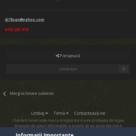
dj78san@yahoo.com
0722.251.978
Partajează
Urmăritori
0
Mergi la listare subiecte
Limbaj
Temă
Contactează-ne
Club4x4 Forum este marca inregistrata si este protejata de legea
dreptului de autor. Informatiile si pozele de pe acest site pot fi
copiate numai cu acordul proprietarului sau.
Informații Importante