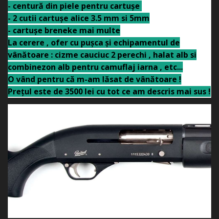
- centură din piele pentru cartușe
- 2 cutii cartușe alice 3.5 mm si 5mm
- cartușe breneke mai multe
La cerere , ofer cu pușca și echipamentul de
vânătoare : cizme cauciuc 2 perechi , halat alb si
combinezon alb pentru camuflaj iarna , etc...
O vând pentru că m-am lăsat de vânătoare !
Prețul este de 3500 lei cu tot ce am descris mai sus !