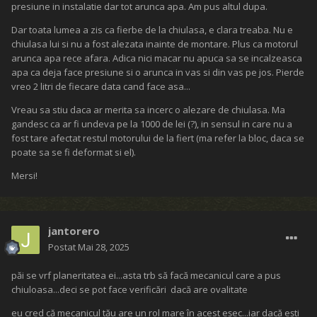
presiune in instalatie dar tot arunca apa. Am pus altul dupa.
Dar toata lumea a zis ca fierbe de la chiulasa, e clara treaba. Nu e
chiulasa lui si nu a fost alezata inainte de montare. Plus ca motorul
arunca apa rece afara. Adica nici macar nu apuca sa se incalzeasca
apa ca deja face presiune si o arunca in vas si din vas pe jos. Pierde
vreo 2 litri de fiecare data cand face asa...
Vreau sa stiu daca ar merita sa incerc o alezare de chiulasa. Ma
gandesc ca ar fi undeva pe la 1000 de lei (?), in sensul in care nu a
fost tare afectat restul motorului de la fiert (ma refer la bloc, daca se
poate sa se fi deformat si el).
Mersi!
jantorero
Postat
Mai 28, 2025
păi se vrf planeritatea ei...asta trb să facă mecanicul care a pus
chiuloasa...deci se pot face verificări dacă are ovalitate
eu cred că mecanicul tău are un rol mare în acest eșec...iar dacă ești