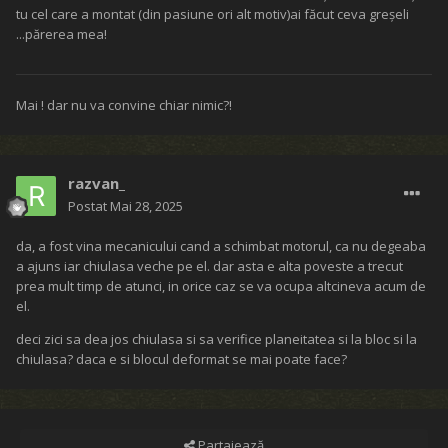
tu cel care a montat (din pasiune ori alt motiv)ai făcut ceva greșeli
...părerea mea!
Mai ! dar nu va convine chiar nimic?!
razvan_
Postat
Mai 28, 2025
da, a fost vina mecanicului cand a schimbat motorul, ca nu degeaba
a ajuns iar chiulasa veche pe el. dar asta e alta poveste a trecut
prea mult timp de atunci, in orice caz se va ocupa altcineva acum de
el.
deci zici sa dea jos chiulasa si sa verifice planeitatea si la bloc si la
chiulasa? daca e si blocul deformat se mai poate face?
Partajează