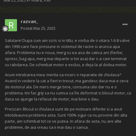
Mai 25, 2025
în
Vitara, X90
razvan_
Postat
Mai 25, 2025
Salutare! Dupa cum am scris si in titlu, e vorba de o vitara 1.6 8 valve
din 1990 care face presiune in sistemul de racire si arunca apa
afara. Problema nu e noua, merg cu ea asa de cativa ani (fierbe,
opresc, bag apa, merg mai departe si tot asa) dar s-a cam terminat
cu rabdarea. De schimbat motor e exclus, e deja la al doilea motor.
Acum intrebarea mea: merita sa incerc o reparatie de chiulasa?
Avand in vedere la cat a fiert in trecut, ma gandesc daca mai e ceva
de motorul ala. De mers merge bine, consuma ulei dar nu e o
problema. Imi fac griji sa nu cumva sa fie deformat si blocul motor, ca
daca se ajunge la refacut de motor, mai bine o dau.
Precizari: Blocul si chiulasa sunt de pe motoare diferite si a avut
intotdeauna problema asta. Sunt 100% sigur ca nu provine din alta
parte, am schimbat tot ce se putea. In afara de asta, nu are alte
probleme, de aia vreau sa ii mai dau o sansa.