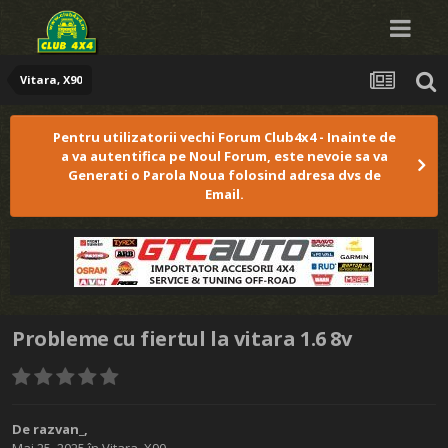
Vitara, X90
Pentru utilizatorii vechi Forum Club4x4 - Inainte de
a va autentifica pe Noul Forum, este nevoie sa va
Generati o Parola Noua folosind adresa dvs de
Email.
Probleme cu fiertul la vitara 1.6 8v
De
razvan_
,