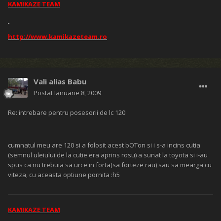
KAMIKAZE TEAM
http://www.kamikazeteam.ro
Vali alias Babu
Postat
Ianuarie 8, 2009
Re: intrebare pentru posesorii de lc 120
cumnatul meu are 120 si a folosit acest bOTon si i s-a incins cutia
(semnul uleiului de la cutie era aprins rosu) a sunat la toyota si i-au
spus ca nu trebuia sa urce in forta(sa forteze rau) sau sa mearga cu
viteza, cu aceasta optiune pornita :h5
KAMIKAZE TEAM