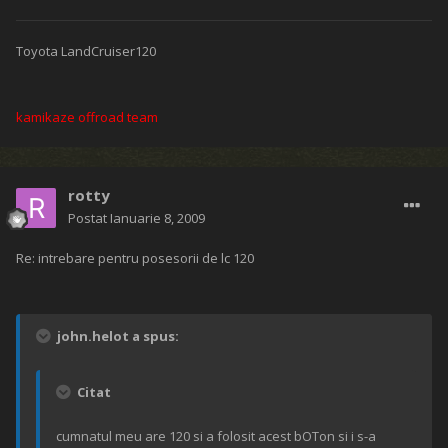
Toyota LandCruiser120
kamikaze offroad team
rotty
Postat
Ianuarie 8, 2009
Re: intrebare pentru posesorii de lc 120
john.helot a spus:
Citat
cumnatul meu are 120 si a folosit acest bOTon si i s-a