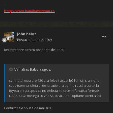
http://www.kamikazeteam.ro
john.helot
Postat
Ianuarie 8, 2009
Re: intrebare pentru posesorii de lc 120
Vali alias Babu a spus:
cumnatul meu are 120 si a folosit acest bOTon si i s-a incins
cutia (semnul uleiului de la cutie era aprins rosu) a sunat la
toyota si i-au spus ca nu trebuia sa urce in forta(sa forteze
rau) sau sa mearga cu viteza, cu aceasta optiune pornita :h5
Confirm cele spuse de mai sus.