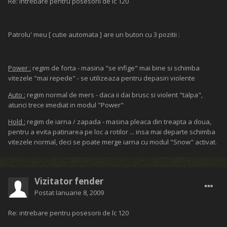
Re: intrebare pentru posesorii de lc 120
Patrolu' meu [ cutie automata ] are un buton cu 3 pozitii :
Power :
regim de forta - masina "se infige" mai bine si schimba
vitezele "mai repede" - se utilizeaza pentru depasiri violente
Auto :
regim normal de mers - daca ii dai brusc si violent "talpa",
atunci trece imediat in modul "Power"
Hold :
regim de iarna / zapada - masina pleaca din treapta a doua,
pentru a evita patinarea pe loc a rotilor ... insa mai departe schimba
vitezele normal, deci se poate merge iarna cu modul "Snow" activat.
Vizitator fender
Postat
Ianuarie 8, 2009
Re: intrebare pentru posesorii de lc 120