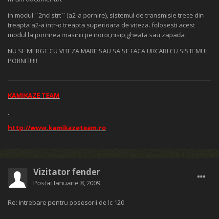
in modul ``2nd strt`` (a2-a pornire), sistemul de transmisie trece din
treapta a2-a intr-o treapta superioara de viteza. folosesti acest
modul la pornirea masinii pe noroi,nisip,gheata sau zapada
NU SE MERGE CU VITEZA MARE SAU SA SE FACA URCARI CU SISTEMUL
PORNIT!!!!!
KAMIKAZE TEAM
http://www.kamikazeteam.ro
Vizitator fender
Postat
Ianuarie 8, 2009
Re: intrebare pentru posesorii de lc 120