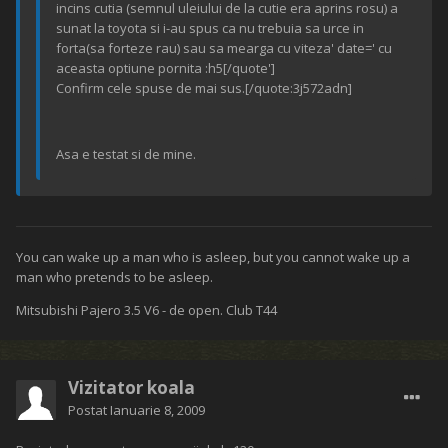
incins cutia (semnul uleiului de la cutie era aprins rosu) a
sunat la toyota si i-au spus ca nu trebuia sa urce in
forta(sa forteze rau) sau sa mearga cu viteza' date=' cu
aceasta optiune pornita :h5[/quote']
Confirm cele spuse de mai sus.[/quote:3j572adn]
Asa e testat si de mine.
You can wake up a man who is asleep, but you cannot wake up a
man who pretends to be asleep.
Mitsubishi Pajero 3.5 V6 - de open. Club T44
Vizitator koala
Postat
Ianuarie 8, 2009