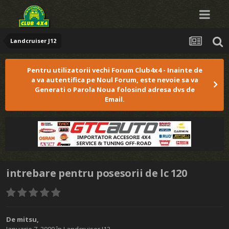
Landcruiser J12
Pentru utilizatorii vechi Forum Club4x4 - Inainte de
a va autentifica pe Noul Forum, este nevoie sa va
Generati o Parola Noua folosind adresa dvs de
Email.
intrebare pentru posesorii de lc 120
De
mitsu
,