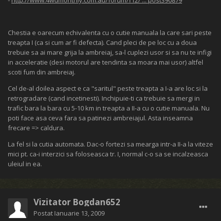
-
http://www.4wdmonthly.com.au/forum/f12/ ... post390879
Chestia e oarecum echivalenta cu o cutie manuala la care sari peste
treapta I (ca si cum ar fi defecta). Cand pleci de pe loc cu a doua
trebuie sa ai mare grija la ambreiaj, sa-l cuplezi usor si sa nu te infigi
in acceleratie (desi motorul are tendinta sa moara mai usor) altfel
scoti fum din ambreiaj.
Cel de-al doilea aspect e ca "saritul" peste treapta a I-a are loc si la
retrogradare (cand incetinesti). Inchipuie-ti ca trebuie sa mergi in
trafic bara la bara cu 5-10 km in treapta a II-a cu o cutie manuala. Nu
poti face asa ceva fara sa patinezi ambreiajul. Asta inseamna
frecare => caldura.
La fel si la cutia automata. Dac-o fortezi sa mearga intr-a II-a la viteze
mici pt. ca-i interzici sa foloseasca tr. I, normal c-o sa se incalzeasca
uleiul in ea.
Vizitator Bogdan652
Postat
Ianuarie 13, 2009