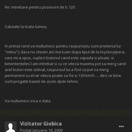
Re: intrebare pentru posesorii de lc 120
Salutate la toata lumea,
In primul rand va multumesc pentru raspuns(eu sunt prietenul lui
"mitsu"), daca nu citeam aici ma luam dupa tipul de la toyota pipera,
care mi-a spus, cuplezi butonul cand este zapada si ploaie, si
binententeles l-am intrebat si cu ce viteza maxima pot sa merg cand
acel buton este activat, raspunsul lui a fost ca pot sa merg
permanent cu el iar viteza poate sa fie si 130 km/h..... deci ce bine
sunt pregatiti baietii de acolo dpdv tehnic.
Va multumesc inca o data.
Vizitator Giobica
Postat
Ianuarie 19, 2009