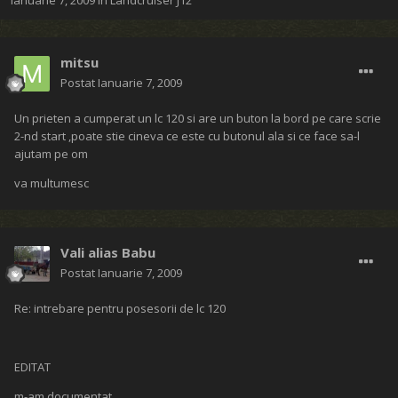
Ianuarie 7, 2009
în
Landcruiser J12
mitsu
Postat
Ianuarie 7, 2009
Un prieten a cumperat un lc 120 si are un buton la bord pe care scrie
2-nd start ,poate stie cineva ce este cu butonul ala si ce face sa-l
ajutam pe om
va multumesc
Vali alias Babu
Postat
Ianuarie 7, 2009
Re: intrebare pentru posesorii de lc 120
EDITAT
m-am documentat