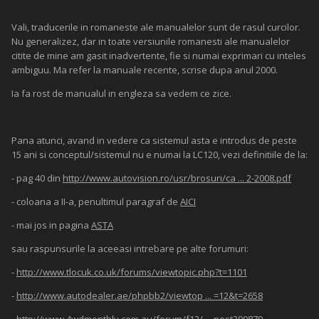
Vali, traducerile in romaneste ale manualelor sunt de rasul curcilor.
Nu generalizez, dar in toate versiunile romanesti ale manualelor
citite de mine am gasit inadvertente, fie si numai exprimari cu inteles
ambiguu. Ma refer la manuale recente, scrise dupa anul 2000.
Ia fa rost de manualul in engleza sa vedem ce zice.
Pana atunci, avand in vedere ca sistemul asta e introdus de peste
15 ani si conceptul/sistemul nu e numai la LC120, vezi definitiile de la:
- pag 40 din
http://www.autovision.ro/usr/brosuri/ca ... 2-2008.pdf
- coloana a II-a, penultimul paragraf de
AICI
- mai jos in pagina
ASTA
sau raspunsurile la aceeasi intrebare pe alte forumuri:
-
http://www.tlocuk.co.uk/forums/viewtopic.php?t=1101
-
http://www.autodealer.ae/phpbb2/viewtop ... =12&t=2658