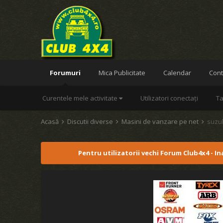
Forumuri
Mica Publicitate
Calendar
Cont
Curentele mele activitate
Utilizatori conectați
Ta
Acasă
Discutii diverse
Masini de vanzare pe net
suzuk
Pentru utilizatorii vechi Forum Club4x4 - I