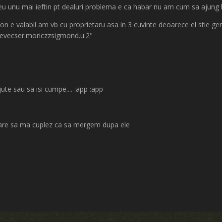
eu unu mai ieftin pt dealuri problema e ca habar nu am cum sa ajung la
lefon e valabil am vb cu proprietaru asa in 3 cuvinte deoarece el stie 
devecser.moriczzsigmond.u.2"
te sau sa isi cumpe.... :app :app
are sa ma cuplez ca sa mergem dupa ele