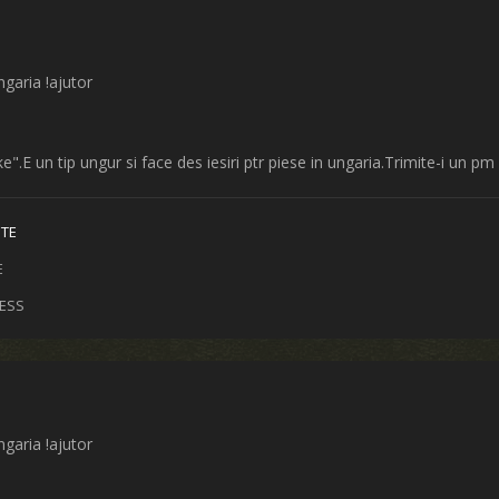
ngaria !ajutor
e".E un tip ungur si face des iesiri ptr piese in ungaria.Trimite-i un pm
ITE
E
NESS
ngaria !ajutor