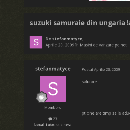
suzuki samuraie din ungaria !
De
stefanmatyce
,
Aprilie 28, 2009
în
Masini de vanzare pe net
stefanmatyce
Postat
Aprilie 28, 2009
salutare
Members
pt cine are timp sa le adu
23
Localitate:
suceava