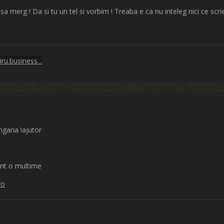
sa merg ! Da si tu un tel si vorbim ! Treaba e ca nu inteleg nici ce scri
ru.business...
ngaria !ajutor
sunt o multime
ro