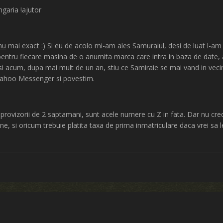
ngaria !ajutor
hu
mai exact :) Si eu de acolo mi-am ales Samuraiul, desi de luat l-am lu
te pentru fiecare masina de o anumita marca care intra in baza de date
si acum, dupa mai mult de un an, stiu ce Samiraie se mai vand in vecini
Yahoo Messenger si povestim.
provizorii de 2 saptamani, sunt acele numere cu Z in fata. Dar nu cre
ne, si oricum trebuie platita taxa de prima inmatriculare daca vrei sa le 