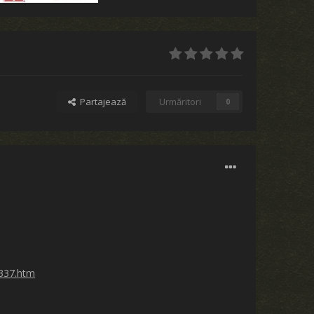
Partajează
Urmăritori
0
9337.htm