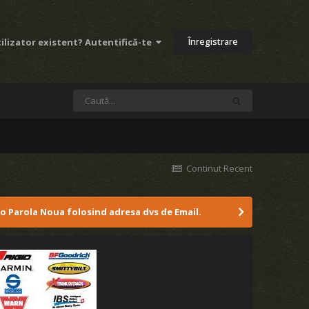
Înregistrare
ilizator existent? Autentifică-te
Continut Recent
 o Parola Noua folosind adresa dvs de Email.