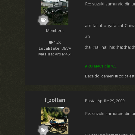
Re: suzuki samuraie din u
am facut o gafa cat Chin
Members
.ro
1,2k
:ha: :ha: :ha: :ha: :ha: :ha: :
Localitate:
DEVA
Masina:
Aro M461
ARO M461 din '65
Daca doi oameni iti zic ca esti
f_zoltan
Postat
Aprilie 29, 2009
Re: suzuki samuraie din u