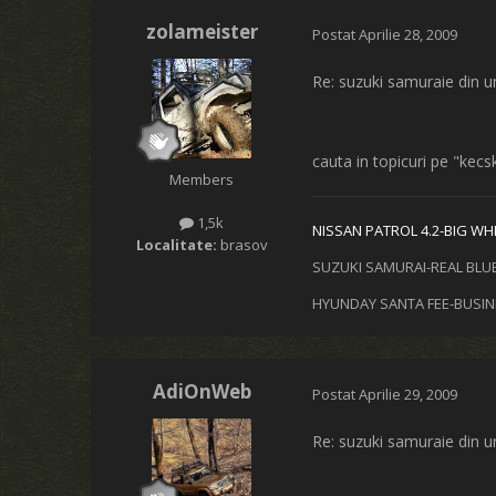
zolameister
Postat
Aprilie 28, 2009
Re: suzuki samuraie din u
cauta in topicuri pe "kecsk
Members
1,5k
NISSAN PATROL 4.2-
BIG WH
Localitate:
brasov
SUZUKI SAMURAI-REAL BLU
HYUNDAY SANTA FEE-BUSI
AdiOnWeb
Postat
Aprilie 29, 2009
Re: suzuki samuraie din u