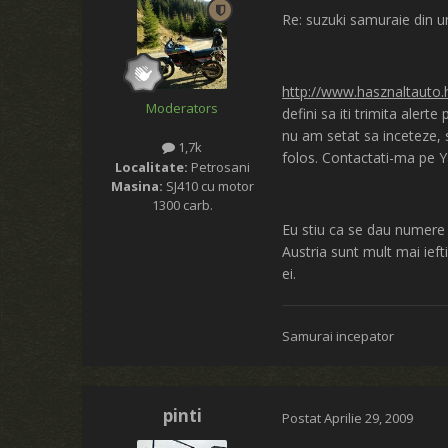
Re: suzuki samuraie din u
http://www.hasznaltauto.
Moderators
defini sa iti trimita aler
nu am setat sa inceteze, 
1,7k
folos. Contactati-ma pe 
Localitate:
Petrosani
Masina:
SJ410 cu motor
1300 carb.
Eu stiu ca se dau numere 
Austria sunt mult mai iefti
ei.
Samurai incepator
pinti
Postat
Aprilie 29, 2009