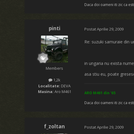
Daca doi oameni iti zic ca esti
pinti
Postat
Aprilie 29, 2009
Re: suzuki samuraie din u
in ungaria nu exista nume
Members
asa stiu eu, poate greses
1,2k
Localitate:
DEVA
Masina:
Aro M461
ARO M461 din '65
Daca doi oameni iti zic ca esti
f_zoltan
Postat
Aprilie 29, 2009