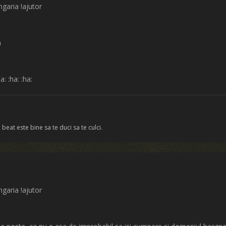
ngaria !ajutor
a
ha: :ha: :ha:
 beat este bine sa te duci sa te culci.
ngaria !ajutor