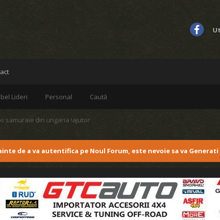
Ut
act
bel Lideri
Personal
Caută
i samuraie din ungaria !ajutor
nainte de a va autentifica pe Noul Forum, este nevoie sa va Generati