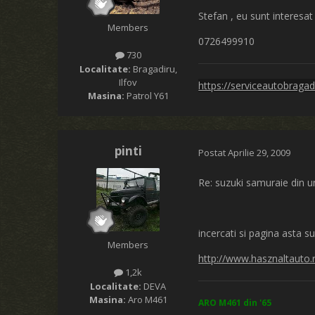
Stefan , eu sunt interesat 
Members
0726499910
730
Localitate:
Bragadiru,
Ilfov
https://serviceautobragadi
Masina:
Patrol Y61
pinti
Postat
Aprilie 29, 2009
Re: suzuki samuraie din u
incercati si pagina asta 
Members
http://www.hasznaltauto.
1,2k
Localitate:
DEVA
Masina:
Aro M461
ARO M461 din '65